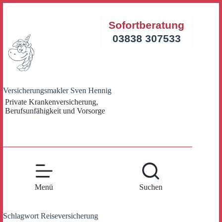
Zum
Inhalt
Sofortberatung
springen
03838 307533
Versicherungsmakler Sven Hennig
Private Krankenversicherung,
Berufsunfähigkeit und Vorsorge
Menü
Suchen
Schlagwort
Reiseversicherung