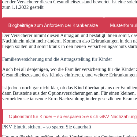
der der Versicherer diesen Gesundheitszustand bewertet. Ist eine sol
zum 1.1.2022 gestellt.
Blogbeiträge zum Anfordern der Krankenakte
Musterformul
Der Versicherer nimmt diesen Antrag an und bestätigt ihnen somit, da
Nachhinein nicht mehr ändern. Kommen also Erkrankungen in den näch
liegen sollten und somit krank in den neuen Versicherungsschutz starte
Familienversicherung und die Antragsstellung für Kinder
Auch bei all denjenigen, wo die Familienversicherung für die Kinder zu
Gesundheitszustand des Kindes einfrieren, und weitere Erkrankunge
Ist jedoch noch gar nicht klar, ob das Kind überhaupt aus der Familien
dann Bausteine aus der Optionsversicherungen an. Für einen kleinen, 
vermeiden sie tausende Euro Nachzahlung in der gesetzlichen Krank
Optionstarif für Kinder – so ersparen Sie sich GKV Nachzahlun
PKV Eintritt sichern – so sparen Sie dauerhaft
Um nun für sich zu prüfen, ob das Vordatieren, ein Optionstarif oder