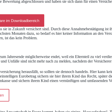
che Bewertung abgeschlossen und haben sie sich dann für einen Versiche
are im Downloadbereich
ss sie in Zukunft versichert sind. Durch diese Annahmebestätigung ist 
sten Monaten dazu, so bedarf es hier keiner Information an den Vers
n, ist das kein Problem.
m Jahresende möglicherweise endet, weil ein Elternteil zu viel verdient,
n und Unfälle sind nicht mehr nach zu melden, nachdem der Versicher
versicherung herausfällt, so sollten sie dennoch handeln. Hier kann kei
einstelligen Eurobetrag sichern sie hier ihrem Kind das Recht, später 
enkasse und sichern ihrem Kind einen vernünftigen und umfassenden Ve
gen
 eine Anwartschaft in Frage kommt, haben sie einige „Hausaufgaben“. Zu