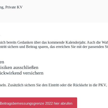
ng
,
Private KV
n
cht sich bereits Gedanken über das kommende Kalenderjahr. Auch die Wa
tt sichern und Beitrag sparen, das erreichen Sie mit der passenden Str
ren
isiken ausschließen
rückwirkend versichern
seln. Zusätzlich sichern Sie den Eintritt oder die Rückkehr in die PKV
 Beitragsbemessungsgrenze 2022 hier abrufen