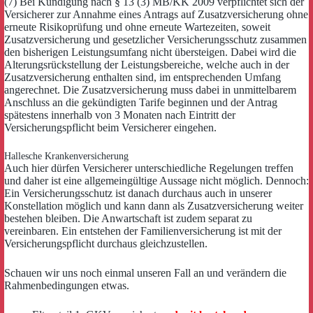
(7) Bei Kündigung nach § 13 (3) MB/KK 2009 verpflichtet sich der
Versicherer zur Annahme eines Antrags auf Zusatzversicherung ohne
erneute Risikoprüfung und ohne erneute Wartezeiten, soweit
Zusatzversicherung und gesetzlicher Versicherungsschutz zusammen
den bisherigen Leistungsumfang nicht übersteigen. Dabei wird die
Alterungsrückstellung der Leistungsbereiche, welche auch in der
Zusatzversicherung enthalten sind, im entsprechenden Umfang
angerechnet. Die Zusatzversicherung muss dabei in unmittelbarem
Anschluss an die gekündigten Tarife beginnen und der Antrag
spätestens innerhalb von 3 Monaten nach Eintritt der
Versicherungspflicht beim Versicherer eingehen.
Hallesche Krankenversicherung
Auch hier dürfen Versicherer unterschiedliche Regelungen treffen
und daher ist eine allgemeingültige Aussage nicht möglich. Dennoch:
Ein Versicherungsschutz ist danach durchaus auch in unserer
Konstellation möglich und kann dann als Zusatzversicherung weiter
bestehen bleiben. Die Anwartschaft ist zudem separat zu
vereinbaren. Ein entstehen der Familienversicherung ist mit der
Versicherungspflicht durchaus gleichzustellen.
Schauen wir uns noch einmal unseren Fall an und verändern die
Rahmenbedingungen etwas.