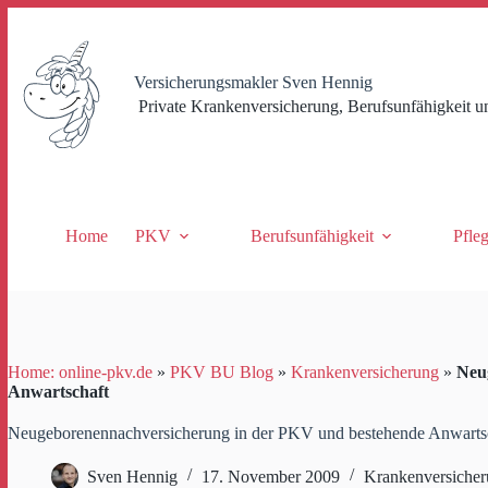
Zum
Inhalt
springen
Versicherungsmakler Sven Hennig
Private Krankenversicherung, Berufsunfähigkeit u
Home
PKV
Berufsunfähigkeit
Pfle
Home: online-pkv.de
»
PKV BU Blog
»
Krankenversicherung
»
Neu
Anwartschaft
Neugeborenennachversicherung in der PKV und bestehende Anwarts
Sven Hennig
17. November 2009
Krankenversiche