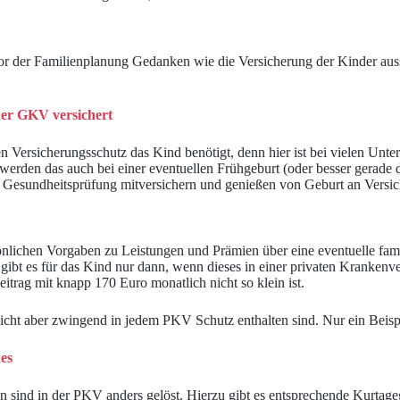
r der Familienplanung Gedanken wie die Versicherung der Kinder ausse
 der GKV versichert
en Versicherungsschutz das Kind benötigt, denn hier ist bei vielen Unt
n werden das auch bei einer eventuellen Frühgeburt (oder besser gerade 
Gesundheitsprüfung mitversichern und genießen von Geburt an Versic
sönlichen Vorgaben zu Leistungen und Prämien über eine eventuelle fam
 gibt es für das Kind nur dann, wenn dieses in einer privaten Krankenve
trag mit knapp 170 Euro monatlich nicht so klein ist.
nicht aber zwingend in jedem PKV Schutz enthalten sind. Nur ein Beisp
es
nd in der PKV anders gelöst. Hierzu gibt es entsprechende Kurtagegeld