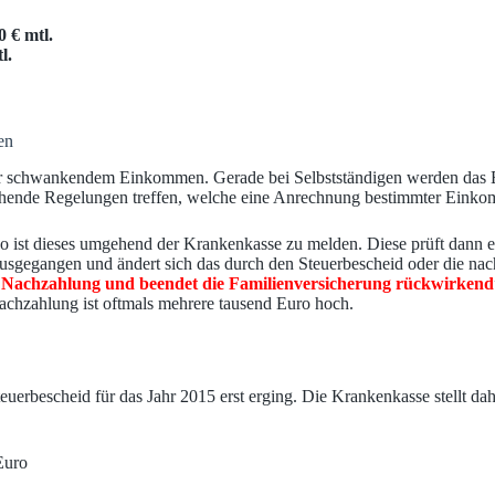
0 € mtl.
l.
en
oder schwankendem Einkommen. Gerade bei Selbstständigen werden das 
chende Regelungen treffen, welche eine Anrechnung bestimmter Einkom
so ist dieses umgehend der Krankenkasse zu melden. Diese prüft dann er
 ausgegangen und ändert sich das durch den Steuerbescheid oder die n
e Nachzahlung und beendet die Familienversicherung rückwirkend
Nachzahlung ist oftmals mehrere tausend Euro hoch.
uerbescheid für das Jahr 2015 erst erging. Die Krankenkasse stellt dah
Euro