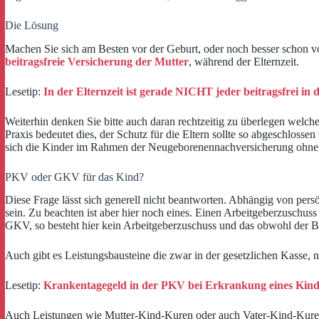
Die Lösung
Machen Sie sich am Besten vor der Geburt, oder noch besser schon vo
beitragsfreie Versicherung der Mutter
, während der Elternzeit.
Lesetip:
In der Elternzeit ist gerade NICHT jeder beitragsfrei in
Weiterhin denken Sie bitte auch daran rechtzeitig zu überlegen welch
Praxis bedeutet dies, der Schutz für die Eltern sollte so abgeschlosse
sich die Kinder im Rahmen der Neugeborenennachversicherung ohne 
PKV oder GKV für das Kind?
Diese Frage lässt sich generell nicht beantworten. Abhängig von per
sein. Zu beachten ist aber hier noch eines. Einen Arbeitgeberzuschuss
GKV, so besteht hier kein Arbeitgeberzuschuss und das obwohl der Bei
Auch gibt es Leistungsbausteine die zwar in der gesetzlichen Kasse, 
Lesetip:
Krankentagegeld in der PKV bei Erkrankung eines Kind
Auch Leistungen wie Mutter-Kind-Kuren oder auch Vater-Kind-Kuren si