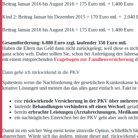
Beitrag Januar 2016 bis August 2016 = 175 Euro mtl. = 1.400 Euro
Kind 2: Beitrag Januar bis Dezember 2015 = 170 Euro mtl. = 2.040 
Beitrag Januar 2016 bis August 2016 = 175 Euro mtl. = 1.400 Euro
Gesamtforderung: 6.880 Euro zzgl. laufender 350 Euro mtl.
Haben die Eltern das Geld dann nicht zurückgelegt, weil diese es ni
ganz schön weh. Daher sollten Sie, schon bei Anfertigung des Jahres
mit einem entsprechenden
Fragebogen zur Familienversicherung
di
Dann gehe ich rückwirkend in die PKV
Spätestens wenn die Nachforderung der gesetzlichen Krankenkasse komm
kreative Lösungen und meinen das das alles ganz einfach sei. Fakt ist 
eine
rückwirkende Versicherung in der PKV über mehrere J
laufende
Behandlungen verhindern oft einen Wechsel
, gera
bereits
erbrachte Leistungen (Arztabrechnungen, Medikame
ein nachträgliches Einreichen bei der PKV geht aber auch nich
Damit ist ein solcher Weg meist keine sinnvolle Option, schließlich
abgerechnet. Würde sich das ändern, müsste dieser ggf. rückwirkend e