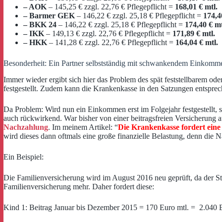
– AOK
– 145,25 € zzgl. 22,76 € Pflegepflicht =
168,01 € mtl.
– Barmer GEK
– 146,22 € zzgl. 25,18 € Pflegepflicht =
174,4
– BKK 24
– 146,22 € zzgl. 25,18 € Pflegepflicht =
174,40 € mt
– IKK
– 149,13 € zzgl. 22,76 € Pflegepflicht =
171,89 € mtl.
– HKK
– 141,28 € zzgl. 22,76 € Pflegepflicht =
164,04 € mtl.
Besonderheit: Ein Partner selbstständig mit schwankendem Einkomm
Immer wieder ergibt sich hier das Problem des spät feststellbarem 
festgestellt. Zudem kann die Krankenkasse in den Satzungen entspre
Da Problem: Wird nun ein Einkommen erst im Folgejahr festgestellt, 
auch rückwirkend. War bisher von einer beitragsfreien Versicherung
Nachzahlung
. Im meinem Artikel: “
Die Krankenkasse fordert ein
wird dieses dann oftmals eine große finanzielle Belastung, denn die 
Ein Beispiel:
Die Familienversicherung wird im August 2016 neu geprüft, da der Ste
Familienversicherung mehr. Daher fordert diese:
Kind 1: Beitrag Januar bis Dezember 2015 = 170 Euro mtl. = 2.040 