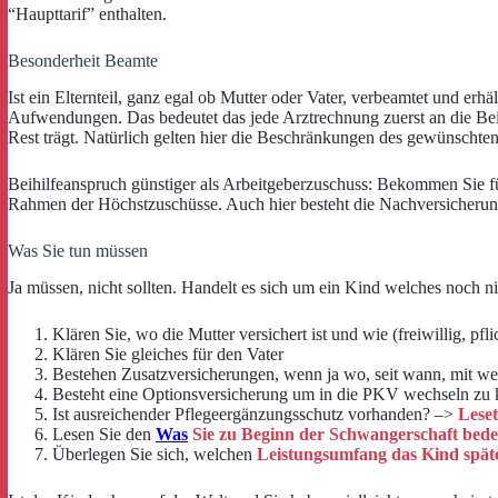
“Haupttarif” enthalten.
Besonderheit Beamte
Ist ein Elternteil, ganz egal ob Mutter oder Vater, verbeamtet und erhä
Aufwendungen. Das bedeutet das jede Arztrechnung zuerst an die Bei
Rest trägt. Natürlich gelten hier die Beschränkungen des gewünschte
Beihilfeanspruch günstiger als Arbeitgeberzuschuss: Bekommen Sie für
Rahmen der Höchstzuschüsse. Auch hier besteht die Nachversicherung 
Was Sie tun müssen
Ja müssen, nicht sollten. Handelt es sich um ein Kind welches noch ni
Klären Sie, wo die Mutter versichert ist und wie (freiwillig, pfli
Klären Sie gleiches für den Vater
Bestehen Zusatzversicherungen, wenn ja wo, seit wann, mit 
Besteht eine Optionsversicherung um in die PKV wechseln zu
Ist ausreichender Pflegeergänzungsschutz vorhanden? –>
Leset
Lesen Sie den
Was
Sie zu Beginn der Schwangerschaft bedenk
Überlegen Sie sich, welchen
Leistungsumfang das Kind späte