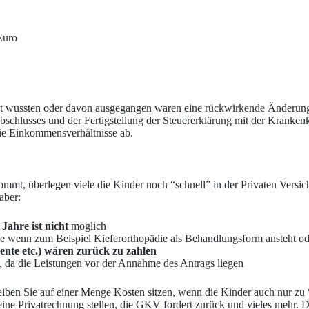
Euro
cht wussten oder davon ausgegangen waren eine rückwirkende Änderung i
abschlusses und der Fertigstellung der Steuererklärung mit der Krank
e Einkommensverhältnisse ab.
t, überlegen viele die Kinder noch “schnell” in der Privaten Versiche
aber:
ahre ist nicht
möglich
de wenn zum Beispiel Kieferorthopädie als Behandlungsform ansteht ode
nte etc.) wären zurück zu zahlen
t, da die Leistungen vor der Annahme des Antrags liegen
 bleiben Sie auf einer Menge Kosten sitzen, wenn die Kinder auch nur 
ine Privatrechnung stellen, die GKV fordert zurück und vieles mehr. D