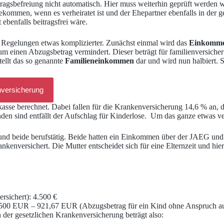
eitragsbefreiung nicht automatisch. Hier muss weiterhin geprüft werden
bekommen, wenn es verheiratet ist und der Ehepartner ebenfalls in der ge
ebenfalls beitragsfrei wäre.
die Regelungen etwas komplizierter. Zunächst einmal wird das
Einkommen
um einen Abzugsbetrag vermindert. Dieser beträgt für familienversiche
stellt das so genannte
Familieneinkommen
dar und wird nun halbiert. 
nversicherung
kasse berechnet. Dabei fallen für die Krankenversicherung 14,6 % an, 
anden sind entfällt der Aufschlag für Kinderlose. Um das ganze etwas v
und beide berufstätig. Beide hatten ein Einkommen über der JAEG und
ankenversichert. Die Mutter entscheidet sich für eine Elternzeit und hie
ersichert): 4.500 €
00 EUR – 921,67 EUR (Abzugsbetrag für ein Kind ohne Anspruch auf F
n der gesetzlichen Krankenversicherung beträgt also: