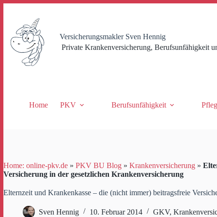
Zum
Inhalt
springen
Versicherungsmakler Sven Hennig
Private Krankenversicherung, Berufsunfähigkeit u
Home
PKV
Berufsunfähigkeit
Pfle
Home: online-pkv.de
»
PKV BU Blog
»
Krankenversicherung
»
Elte
Versicherung in der gesetzlichen Krankenversicherung
Elternzeit und Krankenkasse – die (nicht immer) beitragsfreie Versic
Sven Hennig
10. Februar 2014
GKV
,
Krankenversi