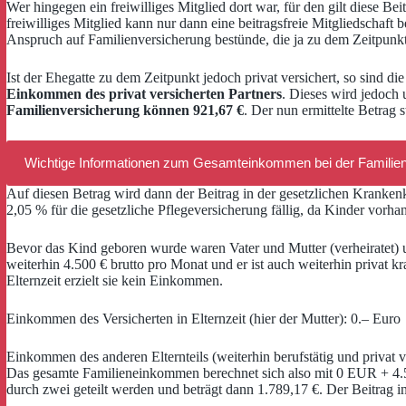
Wer hingegen ein freiwilliges Mitglied dort war, für den gilt diese B
freiwilliges Mitglied kann nur dann eine beitragsfreie Mitgliedschaft 
Anspruch auf Familienversicherung bestünde, die ja zu dem Zeitpunkt 
Ist der Ehegatte zu dem Zeitpunkt jedoch privat versichert, so sind 
Einkommen des privat versicherten Partners
. Dieses wird jedoch 
Familienversicherung können 921,67 €
. Der nun ermittelte Betrag 
Wichtige Informationen zum Gesamteinkommen bei der Familie
Auf diesen Betrag wird dann der Beitrag in der gesetzlichen Kranken
2,05 % für die gesetzliche Pflegeversicherung fällig, da Kinder vorh
Bevor das Kind geboren wurde waren Vater und Mutter (verheiratet) 
weiterhin 4.500 € brutto pro Monat und er ist auch weiterhin privat kr
Elternzeit erzielt sie kein Einkommen.
Einkommen des Versicherten in Elternzeit (hier der Mutter): 0.– Euro
Einkommen des anderen Elternteils (weiterhin berufstätig und privat v
Das gesamte Familieneinkommen berechnet sich also mit 0 EUR + 4.5
durch zwei geteilt werden und beträgt dann 1.789,17 €. Der Beitrag i