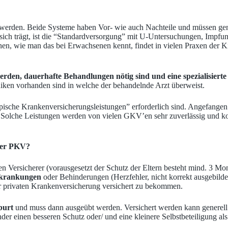
werden. Beide Systeme haben Vor- wie auch Nachteile und müssen gen
sich trägt, ist die “Standardversorgung” mit U-Untersuchungen, Impfu
minen, wie man das bei Erwachsenen kennt,
findet in vielen Praxen der K
den, dauerhafte Behandlungen nötig sind und eine spezialisiert
niken vorhanden sind in welche der behandelnde Arzt überweist.
typische Krankenversicherungsleistungen” erforderlich sind. Angefange
. Solche Leistungen werden von vielen GKV’en sehr zuverlässig und ko
 der PKV?
 den Versicherer (vorausgesetzt der Schutz der Eltern besteht mind. 3 Mo
rkrankungen
oder Behinderungen (Herzfehler, nicht korrekt ausgebild
er privaten Krankenversicherung versichert zu bekommen.
burt
und muss dann ausgeübt werden. Versichert werden kann generell
er einen besseren Schutz oder/ und eine kleinere Selbstbeteiligung als 