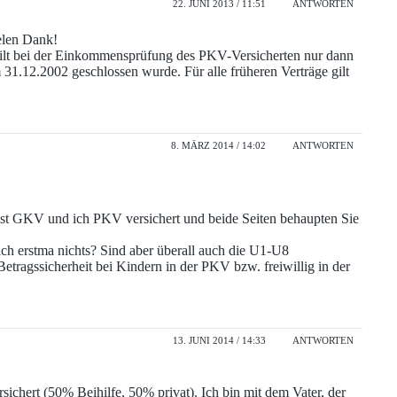
22. JUNI 2013 / 11:51
ANTWORTEN
ielen Dank!
 gilt bei der Einkommensprüfung des PKV-Versicherten nur dann
1.12.2002 geschlossen wurde. Für alle früheren Verträge gilt
8. MÄRZ 2014 / 14:02
ANTWORTEN
 ist GKV und ich PKV versichert und beide Seiten behaupten Sie
sich erstma nichts? Sind aber überall auch die U1-U8
 Betragssicherheit bei Kindern in der PKV bzw. freiwillig in der
13. JUNI 2014 / 14:33
ANTWORTEN
rsichert (50% Beihilfe, 50% privat). Ich bin mit dem Vater, der