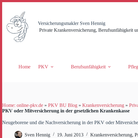
Zum
Inhalt
springen
Versicherungsmakler Sven Hennig
Private Krankenversicherung, Berufsunfähigkeit u
Home
PKV
Berufsunfähigkeit
Pfle
Home: online-pkv.de
»
PKV BU Blog
»
Krankenversicherung
»
Priv
PKV oder Mitversicherung in der gesetzlichen Krankenkasse
Neugeborene und die Nachversicherung in der PKV oder Mitversicher
Sven Hennig
19. Juni 2013
Krankenversicherung
,
P