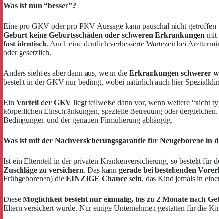
Was ist nun “besser”?
Eine pro GKV oder pro PKV Aussage kann pauschal nicht getroffen 
Geburt keine Geburtsschäden oder schweren Erkrankungen
mit 
fast identisch
. Auch eine deutlich verbesserte Wartezeit bei Arztter
oder gesetzlich.
Anders sieht es aber dann aus, wenn die
Erkrankungen schwerer wer
besteht in der GKV nur bedingt, wobei natürlich auch hier Spezialkli
Ein
Vorteil der GKV
liegt teilweise dann vor, wenn weitere “nicht 
körperlichen Einschränkungen, spezielle Betreuung oder dergleichen
Bedingungen und der genauen Firmulierung abhängig.
Was ist mit der Nachversicherungsgarantie für Neugeborene in
Ist ein Elternteil in der privaten Krankenversicherung, so besteht für
Zuschläge zu versichern
. Das kann
gerade bei bestehenden Vore
Frühgeborenen) die
EINZIGE Chance sein
, das Kind jemals in ein
Diese
Möglichkeit besteht nur einmalig, bis zu 2 Monate nach Ge
Eltern versichert wurde. Nur einige Unternehmen gestatten für die Kind