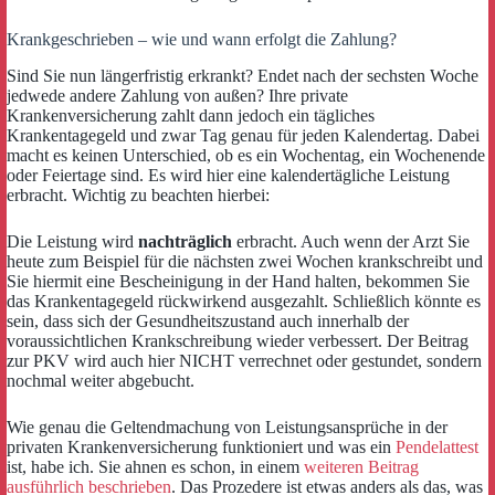
Krankgeschrieben – wie und wann erfolgt die Zahlung?
Sind Sie nun längerfristig erkrankt? Endet nach der sechsten Woche
jedwede andere Zahlung von außen? Ihre private
Krankenversicherung zahlt dann jedoch ein tägliches
Krankentagegeld und zwar Tag genau für jeden Kalendertag. Dabei
macht es keinen Unterschied, ob es ein Wochentag, ein Wochenende
oder Feiertage sind. Es wird hier eine kalendertägliche Leistung
erbracht. Wichtig zu beachten hierbei:
Die Leistung wird
nachträglich
erbracht. Auch wenn der Arzt Sie
heute zum Beispiel für die nächsten zwei Wochen krankschreibt und
Sie hiermit eine Bescheinigung in der Hand halten, bekommen Sie
das Krankentagegeld rückwirkend ausgezahlt. Schließlich könnte es
sein, dass sich der Gesundheitszustand auch innerhalb der
voraussichtlichen Krankschreibung wieder verbessert. Der Beitrag
zur PKV wird auch hier NICHT verrechnet oder gestundet, sondern
nochmal weiter abgebucht.
Wie genau die Geltendmachung von Leistungsansprüche in der
privaten Krankenversicherung funktioniert und was ein
Pendelattest
ist, habe ich. Sie ahnen es schon, in einem
weiteren Beitrag
ausführlich beschrieben
. Das Prozedere ist etwas anders als das, was