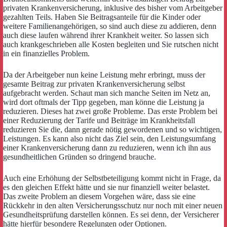
privaten Krankenversicherung, inklusive des bisher vom Arbeitgeber
gezahlten Teils. Haben Sie Beitragsanteile für die Kinder oder
weitere Familienangehörigen, so sind auch diese zu addieren, denn
auch diese laufen während ihrer Krankheit weiter. So lassen sich
auch krankgeschrieben alle Kosten begleiten und Sie rutschen nicht
in ein finanzielles Problem.
Da der Arbeitgeber nun keine Leistung mehr erbringt, muss der
gesamte Beitrag zur privaten Krankenversicherung selbst
aufgebracht werden. Schaut man sich manche Seiten im Netz an,
wird dort oftmals der Tipp gegeben, man könne die Leistung ja
reduzieren. Dieses hat zwei große Probleme. Das erste Problem bei
einer Reduzierung der Tarife und Beiträge im Krankheitsfall
reduzieren Sie die, dann gerade nötig gewordenen und so wichtigen,
Leistungen. Es kann also nicht das Ziel sein, den Leistungsumfang
einer Krankenversicherung dann zu reduzieren, wenn ich ihn aus
gesundheitlichen Gründen so dringend brauche.
Auch eine Erhöhung der Selbstbeteiligung kommt nicht in Frage, da
es den gleichen Effekt hätte und sie nur finanziell weiter belastet.
Das zweite Problem an diesem Vorgehen wäre, dass sie eine
Rückkehr in den alten Versicherungsschutz nur noch mit einer neuen
Gesundheitsprüfung darstellen können. Es sei denn, der Versicherer
hätte hierfür besondere Regelungen oder Optionen.