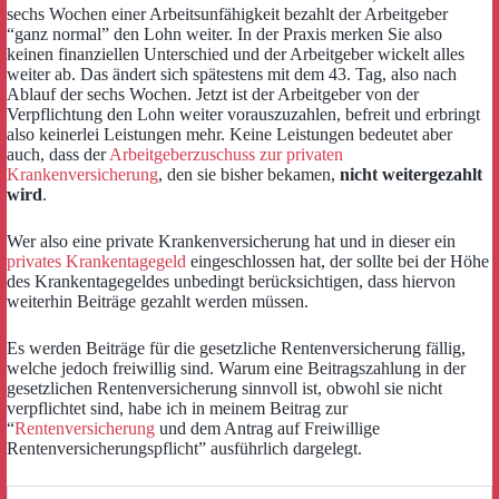
sechs Wochen einer Arbeitsunfähigkeit bezahlt der Arbeitgeber
“ganz normal” den Lohn weiter. In der Praxis merken Sie also
keinen finanziellen Unterschied und der Arbeitgeber wickelt alles
weiter ab. Das ändert sich spätestens mit dem 43. Tag, also nach
Ablauf der sechs Wochen. Jetzt ist der Arbeitgeber von der
Verpflichtung den Lohn weiter vorauszuzahlen, befreit und erbringt
also keinerlei Leistungen mehr. Keine Leistungen bedeutet aber
auch, dass der
Arbeitgeberzuschuss zur privaten
Krankenversicherung
, den sie bisher bekamen,
nicht weitergezahlt
wird
.
Wer also eine private Krankenversicherung hat und in dieser ein
privates Krankentagegeld
eingeschlossen hat, der sollte bei der Höhe
des Krankentagegeldes unbedingt berücksichtigen, dass hiervon
weiterhin Beiträge gezahlt werden müssen.
Es werden Beiträge für die gesetzliche Rentenversicherung fällig,
welche jedoch freiwillig sind. Warum eine Beitragszahlung in der
gesetzlichen Rentenversicherung sinnvoll ist, obwohl sie nicht
verpflichtet sind, habe ich in meinem Beitrag zur
“
Rentenversicherung
und dem Antrag auf Freiwillige
Rentenversicherungspflicht” ausführlich dargelegt.