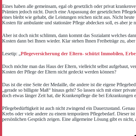
Eines haben alle gemeinsam, egal ob gesetzlich oder privat krankenver
Prämien jedoch nicht. Durch eine Anpassung der gesetzlichen Pflegel
eines bleibt wie gehabt, die Leistungen reichen nicht aus. Nicht heut
Kosten für ambulante und stationäre Pflege abdecken soll, es aber je n
Aber ist doch nicht schlimm, dann kommt das Sozialamt welches dann ei
Kosten dann bei Ihnen wieder. Klar stehen Ihnen Freibeträge zu, aber
Lesetip: „
Pflegeversicherung der Eltern- schützt Immobilen, Erb
Doch möchte man das Haus der Eltern, vielleicht selbst aufgebaut, v
Kosten der Pflege der Eltern nicht gedeckt werden können?
Das ist die eine Seite der Medaille, die andere ist die eigene Pflege
„gerade so billigste Maß“ hinaus geht? So lassen sich mit einer priv
doch etwas länger Zeit hat, die Krankenpflege die bei Erkrankungen
Pflegebedürftigkeit ist auch nicht zwingend ein Dauerzustand. Genau
Krebs oder viele andere zu einem temporären Pflegebedarf. Dieser is
persönlichen Gespräch zeigen. Eine allgemeine Lösung gibt es nicht