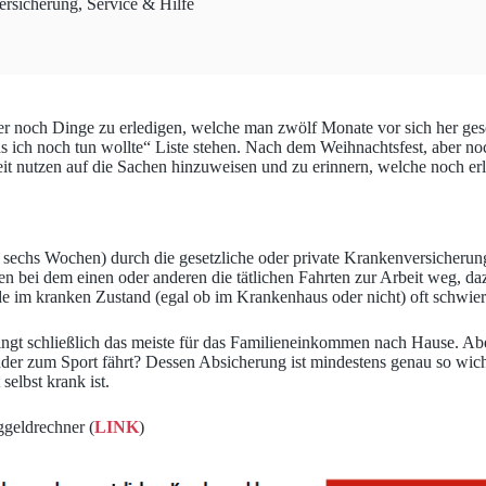
ersicherung
,
Service & Hilfe
mmer noch Dinge zu erledigen, welche man zwölf Monate vor sich her ge
s ich noch tun wollte“ Liste stehen. Nach dem Weihnachtsfest, aber no
 nutzen auf die Sachen hinzuweisen und zu erinnern, welche noch erle
ch sechs Wochen) durch die gesetzliche oder private Krankenversicherun
llen bei dem einen oder anderen die tätlichen Fahrten zur Arbeit weg, d
ade im kranken Zustand (egal ob im Krankenhaus oder nicht) oft schwier
ringt schließlich das meiste für das Familieneinkommen nach Hause. Ab
inder zum Sport fährt? Dessen Absicherung ist mindestens genau so wich
selbst krank ist.
geldrechner (
LINK
)