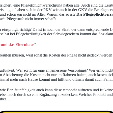
sichert, eine Pflege(pflicht)versichrung haben alle. Auch sind die Leis
eistungen haben sich in der PKV wie auch in der GKV die Beiträge etw
e und schon gar nicht im Alter. Warum das so ist?
Die Pflegepflichtver
ach Pflegestufe nicht immer schafft.
nspringt, richtig? Da ist ja noch der Staat, der dann entsprechende Lei
 selbst bei Pflegebedürftigkeit der Schwiegereltern kommt das Soziala
e und das Elternhaus
“
erkaufen müssen, weil sonst die Kosten der Pflege nicht gedeckt werde
bedürftigkeit. Wer sorgt für eine angemessene Versorgung? Wer ermöglich
aten Absicherung die Kosten nicht nur im Rahmen halten, auch lassen si
 einmal mehr nach Hause kommt und hilft und oftmals damit auch Famili
 wie Berufsunfähigkeit auch kann diese temporär auftreten und ist ke
t eben auch durch so eine Ergänzung abzudecken. Welches Produkt und w
, aber…