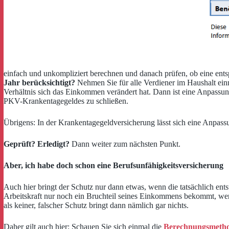
einfach und unkompliziert berechnen und danach prüfen, ob eine ent
Jahr berücksichtigt?
Nehmen Sie für alle Verdiener im Haushalt e
Verhältnis sich das Einkommen verändert hat. Dann ist eine Anpassu
PKV-Krankentagegeldes zu schließen.
Übrigens: In der Krankentagegeldversicherung lässt sich eine Anpass
Geprüft? Erledigt?
Dann weiter zum nächsten Punkt.
Aber, ich habe doch schon eine Berufsunfähigkeitsversicherung
Auch hier bringt der Schutz nur dann etwas, wenn die tatsächlich en
Arbeitskraft nur noch ein Bruchteil seines Einkommens bekommt, wer d
als keiner, falscher Schutz bringt dann nämlich gar nichts.
Daher gilt auch hier: Schauen Sie sich einmal die
Berechnungsmethod