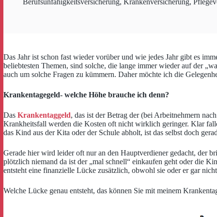
Berufsunfähigkeitsversicherung
,
Krankenversicherung
,
Pflegev
Das Jahr ist schon fast wieder vorüber und wie jedes Jahr gibt es i
beliebtesten Themen, sind solche, die lange immer wieder auf der „wa
auch um solche Fragen zu kümmern. Daher möchte ich die Gelegenheit
Krankentagegeld- welche Höhe brauche ich denn?
Das
Krankentaggeld
, das ist der Betrag der (bei Arbeitnehmern na
Krankheitsfall werden die Kosten oft nicht wirklich geringer. Klar fa
das Kind aus der Kita oder der Schule abholt, ist das selbst doch ger
Gerade hier wird leider oft nur an den Hauptverdiener gedacht, der b
plötzlich niemand da ist der „mal schnell“ einkaufen geht oder die K
entsteht eine finanzielle Lücke zusätzlich, obwohl sie oder er gar nicht 
Welche Lücke genau entsteht, das können Sie mit meinem Krankentag