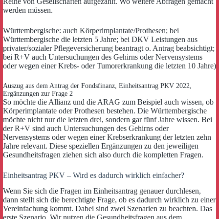
Reihe von Gesellschaften aufgezählt. Wo weitere Abfragen gemacht
werden müssen.
Württembergische: auch Körperimplantate/Prothesen; bei
Württembergische die letzten 5 Jahre; bei DKV Leistungen aus
privater/sozialer Pflegeversicherung beantragt o. Antrag beabsichtigt;
bei R+V auch Untersuchungen des Gehirns oder Nervensystems
oder wegen einer Krebs- oder Tumorerkrankung die letzten 10 Jahre)
Auszug aus dem Antrag der Fondsfinanz, Einheitsantrag PKV 2022,
Ergänzungen zur Frage 2
So möchte die Allianz und die ARAG zum Beispiel auch wissen, ob
Körperimplantate oder Prothesen bestehen. Die Württembergische
möchte nicht nur die letzten drei, sondern gar fünf Jahre wissen. Bei
der R+V sind auch Untersuchungen des Gehirns oder
Nervensystems oder wegen einer Krebserkrankung der letzten zehn
Jahre relevant. Diese speziellen Ergänzungen zu den jeweiligen
Gesundheitsfragen ziehen sich also durch die kompletten Fragen.
Einheitsantrag PKV – Wird es dadurch wirklich einfacher?
Wenn Sie sich die Fragen im Einheitsantrag genauer durchlesen,
dann stellt sich die berechtigte Frage, ob es dadurch wirklich zu einer
Vereinfachung kommt. Dabei sind zwei Szenarien zu beachten. Das
erste Szenario. Wir nutzen die Gesundheitsfragen aus dem