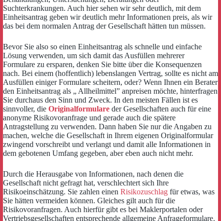
Suchterkrankungen. Auch hier sehen wir sehr deutlich, mit dem
Einheitsantrag geben wir deutlich mehr Informationen preis, als wir
das bei dem normalen Antrag der Gesellschaft hätten tun müssen.
Bevor Sie also so einen Einheitsantrag als schnelle und einfache
Lösung verwenden, um sich damit das Ausfüllen mehrerer
Formulare zu ersparen, denken Sie bitte über die Konsequenzen
nach. Bei einem (hoffentlich) lebenslangen Vertrag, sollte es nicht am
Ausfüllen einiger Formulare scheitern, oder? Wenn Ihnen ein Berater
den Einheitsantrag als „ Allheilmittel” anpreisen möchte, hinterfragen
Sie durchaus den Sinn und Zweck. In den meisten Fällen ist es
sinnvoller, die
Originalformulare
der Gesellschaften auch für eine
anonyme Risikovoranfrage und gerade auch die spätere
Antragstellung zu verwenden. Dann haben Sie nur die Angaben zu
machen, welche die Gesellschaft in Ihrem eigenen Originalformular
zwingend vorschreibt und verlangt und damit alle Informationen in
dem gebotenen Umfang gegeben, aber eben auch nicht mehr.
Durch die Herausgabe von Informationen, nach denen die
Gesellschaft nicht gefragt hat, verschlechtert sich Ihre
Risikoeinschätzung. Sie zahlen einen
Risikozuschlag
für etwas, was
Sie hätten vermeiden können. Gleiches gilt auch für die
Risikovoranfragen. Auch hierfür gibt es bei Maklerportalen oder
Vertriebsgesellschaften entsprechende allgemeine Anfrageformulare.