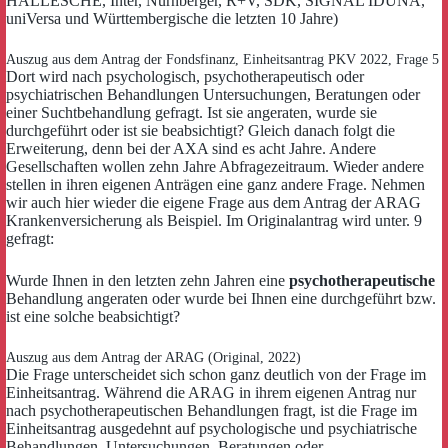
HALLESCHE, Inter, Nürnberger, R+V, SDK, SIGNAL IDUNA,
uniVersa und Württembergische die letzten 10 Jahre)
Auszug aus dem Antrag der Fondsfinanz, Einheitsantrag PKV 2022, Frage 5
Dort wird nach psychologisch, psychotherapeutisch oder
psychiatrischen Behandlungen Untersuchungen, Beratungen oder
einer Suchtbehandlung gefragt. Ist sie angeraten, wurde sie
durchgeführt oder ist sie beabsichtigt? Gleich danach folgt die
Erweiterung, denn bei der AXA sind es acht Jahre. Andere
Gesellschaften wollen zehn Jahre Abfragezeitraum. Wieder andere
stellen in ihren eigenen Anträgen eine ganz andere Frage. Nehmen
wir auch hier wieder die eigene Frage aus dem Antrag der ARAG
Krankenversicherung als Beispiel. Im Originalantrag wird unter. 9
gefragt:
Wurde Ihnen in den letzten zehn Jahren eine
psychotherapeutische
Behandlung angeraten oder wurde bei Ihnen eine durchgeführt bzw.
ist eine solche beabsichtigt?
Auszug aus dem Antrag der ARAG (Original, 2022)
Die Frage unterscheidet sich schon ganz deutlich von der Frage im
Einheitsantrag. Während die ARAG in ihrem eigenen Antrag nur
nach psychotherapeutischen Behandlungen fragt, ist die Frage im
Einheitsantrag ausgedehnt auf psychologische und psychiatrische
Behandlungen, Untersuchungen, Beratungen oder