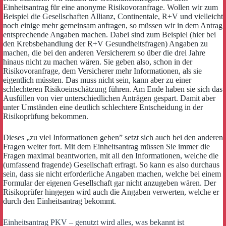
Einheitsantrag für eine anonyme Risikovoranfrage. Wollen wir zum
Beispiel die Gesellschaften Allianz, Continentale, R+V und vielleicht
noch einige mehr gemeinsam anfragen, so müssen wir in dem Antrag
entsprechende Angaben machen. Dabei sind zum Beispiel (hier bei
den Krebsbehandlung der R+V Gesundheitsfragen) Angaben zu
machen, die bei den anderen Versicherern so über die drei Jahre
hinaus nicht zu machen wären. Sie geben also, schon in der
Risikovoranfrage, dem Versicherer mehr Informationen, als sie
eigentlich müssten. Das muss nicht sein, kann aber zu einer
schlechteren Risikoeinschätzung führen. Am Ende haben sie sich das
Ausfüllen von vier unterschiedlichen Anträgen gespart. Damit aber
unter Umständen eine deutlich schlechtere Entscheidung in der
Risikoprüfung bekommen.
Dieses „zu viel Informationen geben” setzt sich auch bei den anderen
Fragen weiter fort. Mit dem Einheitsantrag müssen Sie immer die
Fragen maximal beantworten, mit all den Informationen, welche die
(umfassend fragende) Gesellschaft erfragt. So kann es also durchaus
sein, dass sie nicht erforderliche Angaben machen, welche bei einem
Formular der eigenen Gesellschaft gar nicht anzugeben wären. Der
Risikoprüfer hingegen wird auch die Angaben verwerten, welche er
durch den Einheitsantrag bekommt.
Einheitsantrag PKV – genutzt wird alles, was bekannt ist