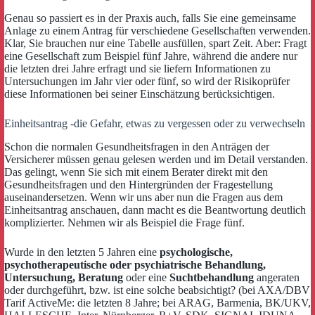
Genau so passiert es in der Praxis auch, falls Sie eine gemeinsame
Anlage zu einem Antrag für verschiedene Gesellschaften verwenden.
Klar, Sie brauchen nur eine Tabelle ausfüllen, spart Zeit. Aber: Fragt
eine Gesellschaft zum Beispiel fünf Jahre, während die andere nur
die letzten drei Jahre erfragt und sie liefern Informationen zu
Untersuchungen im Jahr vier oder fünf, so wird der Risikoprüfer
diese Informationen bei seiner Einschätzung berücksichtigen.
Einheitsantrag -die Gefahr, etwas zu vergessen oder zu verwechseln
Schon die normalen Gesundheitsfragen in den Anträgen der
Versicherer müssen genau gelesen werden und im Detail verstanden.
Das gelingt, wenn Sie sich mit einem Berater direkt mit den
Gesundheitsfragen und den Hintergründen der Fragestellung
auseinandersetzen. Wenn wir uns aber nun die Fragen aus dem
Einheitsantrag anschauen, dann macht es die Beantwortung deutlich
komplizierter. Nehmen wir als Beispiel die Frage fünf.
Wurde in den letzten 5 Jahren eine
psychologische,
psychotherapeutische oder psychiatrische Behandlung,
Untersuchung, Beratung
oder eine
Suchtbehandlung
angeraten
oder durchgeführt, bzw. ist eine solche beabsichtigt? (bei AXA/DBV
Tarif ActiveMe: die letzten 8 Jahre; bei ARAG, Barmenia, BK/UKV,