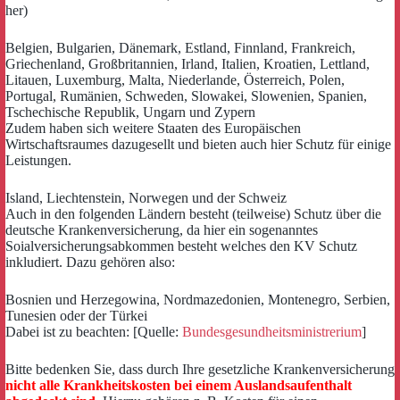
her)
Belgien, Bulgarien, Dänemark, Estland, Finnland, Frankreich,
Griechenland, Großbritannien, Irland, Italien, Kroatien, Lettland,
Litauen, Luxemburg, Malta, Niederlande, Österreich, Polen,
Portugal, Rumänien, Schweden, Slowakei, Slowenien, Spanien,
Tschechische Republik, Ungarn und Zypern
Zudem haben sich weitere Staaten des Europäischen
Wirtschaftsraumes dazugesellt und bieten auch hier Schutz für einige
Leistungen.
Island, Liechtenstein, Norwegen und der Schweiz
Auch in den folgenden Ländern besteht (teilweise) Schutz über die
deutsche Krankenversicherung, da hier ein sogenanntes
Soialversicherungsabkommen besteht welches den KV Schutz
inkludiert. Dazu gehören also:
Bosnien und Herzegowina, Nordmazedonien, Montenegro, Serbien,
Tunesien oder der Türkei
Dabei ist zu beachten: [Quelle:
Bundesgesundheitsministrerium
]
Bitte bedenken Sie, dass durch Ihre gesetzliche Krankenversicherung
nicht alle Krankheitskosten bei einem Auslandsaufenthalt