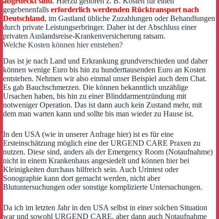
abgedeckt sind
. Hierzu gehören z. B. Kosten für einen
gegebenenfalls
erforderlich werdenden Rücktransport nach
Deutschland
, im Gastland übliche Zuzahlungen oder Behandlungen
durch private Leistungserbringer. Daher ist der Abschluss einer
privaten Auslandsreise-Krankenversicherung ratsam.
Welche Kosten können hier entstehen?
Das ist je nach Land und Erkrankung grundverschieden und daher
können wenige Euro bis hin zu hunderttausenden Euro an Kosten
entstehen. Nehmen wir also einmal unser Beispiel auch dem Chat.
Es gab Bauchschmerzen. Die können bekanntlich unzählige
Ursachen haben, bis hin zu einer Blinddarmentzündung mit
notweniger Operation. Das ist dann auch kein Zustand mehr, mit
dem man warten kann und sollte bis man wieder zu Hause ist.
In den USA (wie in unserer Anfrage hier) ist es für eine
Ersteinschätzung möglich eine der URGEND CARE Praxen zu
nutzen. Diese sind, anders als der Emergency Room (Notaufnahme)
nicht in einem Krankenhaus angesiedelt und können hier bei
Kleinigkeiten durchaus hilfreich sein. Auch Urintest oder
Sonographie kann dort gemacht werden, nicht aber
Blutuntersuchungen oder sonstige komplizierte Untersuchungen.
Da ich im letzten Jahr in den USA selbst in einer solchen Situation
war und sowohl URGEND CARE, aber dann auch Notaufnahme