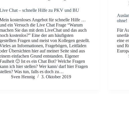
Live Chat – schnelle Hilfe zu PKV und BU
Auslan
Mein kostenloses Angebot für schnelle Hilfe …
ohne!
und ein Versuch die Live Chat Frage “Warum
machen Sie das mit dem LiveChat und das auch
Für Au
noch kostenlos?” Eine der am häufigsten
unerlä
gestellten Fragen und meist von Kollegen gestellt.
eine e
Vieles an Informationen, Fragebögen, Leitfäden
und Rü
oder Übersichten hier auf meiner Seite sind aus
Europa
einem einfachen Grund entstanden. Eigener
Faulheit 🙂 Ist es ein Chat Bot? Welche Fragen
kann ich hier stellen? Wer kann/ darf hier Fragen
stellen? Was tun, falls es doch zu…
Sven Hennig
3. Oktober 2019