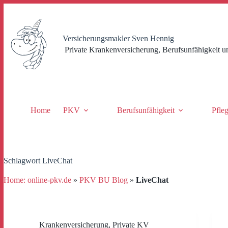
Zum
Inhalt
springen
Versicherungsmakler Sven Hennig
Private Krankenversicherung, Berufsunfähigkeit u
Home
PKV
Berufsunfähigkeit
Pfle
Schlagwort
LiveChat
Home: online-pkv.de
»
PKV BU Blog
»
LiveChat
Krankenversicherung
,
Private KV