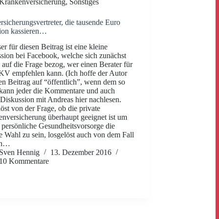
Krankenversicherung
,
Sonstiges
rsicherungsvertreter, die tausende Euro
ion kassieren…
er für diesen Beitrag ist eine kleine
sion bei Facebook, welche sich zunächst
 auf die Frage bezog, wer einen Berater für
KV empfehlen kann. (Ich hoffe der Autor
den Beitrag auf “öffentlich”, wenn dem so
o kann jeder die Kommentare und auch
Diskussion mit Andreas hier nachlesen.
öst von der Frage, ob die private
nversicherung überhaupt geeignet ist um
e persönliche Gesundheitsvorsorge die
ge Wahl zu sein, losgelöst auch von dem Fall
an…
Sven Hennig
13. Dezember 2016
10 Kommentare