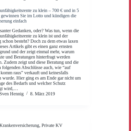
unfähigkeitsrente zu klein – 700 € und in 5
 gewinnen Sie im Lotto und kündigen die
herung einfach
ssanter Gedanken, oder? Was tun, wenn die
unfähigkeitsrente zu klein ist und der
g schon besteht? Doch zu dem etwas laxen
dieses Artikels gibt es einen ganz ernsten
grund und der zeigt einmal mehr, warum
te und Beratungen hinterfragt werden
. Zudem zeigt und diese Beratung und die
 folgenden Abschlüsse auch, wie “auf
 komm raus” verkauft und keinesfalls
n wurde. Hier ging es am Ende gar nicht um
age des Bedarfs und welcher Schutz
gt wird,…
Sven Hennig
8. März 2019
Krankenversicherung
,
Private KV