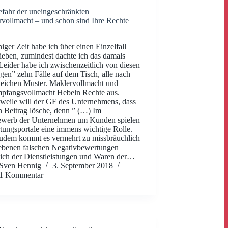
fahr der uneingeschränkten
vollmacht – und schon sind Ihre Rechte
niger Zeit habe ich über einen Einzelfall
ieben, zumindest dachte ich das damals
Leider habe ich zwischenzeitlich von diesen
gen” zehn Fälle auf dem Tisch, alle nach
eichen Muster. Maklervollmacht und
pfangsvollmacht Hebeln Rechte aus.
rweile will der GF des Unternehmens, dass
n Beitrag lösche, denn ” (…) Im
ewerb der Unternehmen um Kunden spielen
ungsportale eine immens wichtige Rolle.
udem kommt es vermehrt zu missbräuchlich
ebenen falschen Negativbewertungen
ich der Dienstleistungen und Waren der…
Sven Hennig
3. September 2018
1 Kommentar