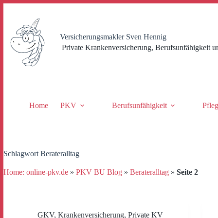
Zum
Inhalt
springen
Versicherungsmakler Sven Hennig
Private Krankenversicherung, Berufsunfähigkeit u
Home
PKV
Berufsunfähigkeit
Pfle
Schlagwort
Berateralltag
Home: online-pkv.de
»
PKV BU Blog
»
Berateralltag
»
Seite 2
GKV
,
Krankenversicherung
,
Private KV