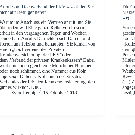
Anruf vom Dachverband der PKV – so fallen Sie
Die Ge
nicht auf Betrüger herein
Makler
weg
Warum im Anschluss ein Vertrieb anruft und Sie
überreden will Eine ganze Reihe von Lesern
Vor ei
erhält in den vergangenen Tagen und Wochen
geschr
sonderbare Anrufe. Da melden sich Damen und
noch. 
Herren am Telefon und behaupten, Sie kämen von
“Kolle
einem „Dachverband der Privaten
dem gl
Krankenversicherung, der PKV“oder
Postem
dem„Verband der privaten Krankenkassen“ Dabei
Mittle
wird dann auch gleich eine Münchener Nummer,
ich de
oder, noch schlimmer, eine Nummer aus Köln
Wettb
angezeigt. Dabei ist Köln auch der Sitz des
Bewert
Verbandes der Privaten Krankenversicherung, den
(…) Z
gibt es wirklich. Die…
abgeg
Sven Hennig
15. Oktober 2018
bezügl