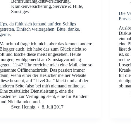
Berufsunfähigkeitsversicherung
,
Krankenversicherung
,
Service & Hilfe
,
Sonstiges
Die Ve
Provis
Ups, da fühlt sich jemand auf den Schlips
Auslös
getreten. Einfach weitergehen. Bitte, danke,
Diskus
gerne.
einmal
Manchmal frage ich mich, aber das kennen andere
eine P
Blogger auch, ich habe das zum Glück nicht so
lässt 
oft und lösche diese meist ungesehen. Heute
ist, s
morgen, wohlgemerkt am Samstagvormittag
meine 
gegen 11:47 Uhr erreichte mich eine Mail, eine so
Losgel
genannte Offlinenachricht. Das passiert immer
Kranke
dann, wenn einer der Besucher meiner Website
für di
diese besucht, auf “LiveChat” klickt und auf der
richti
anderen Seite (also bei mir) niemand online ist.
ob m
Eine zusätzliche Dienstleistung, eine die
kostenfrei zur Verfügung steht, eine für Kunden
und Nichtkunden und…
Sven Hennig
8. Juli 2017