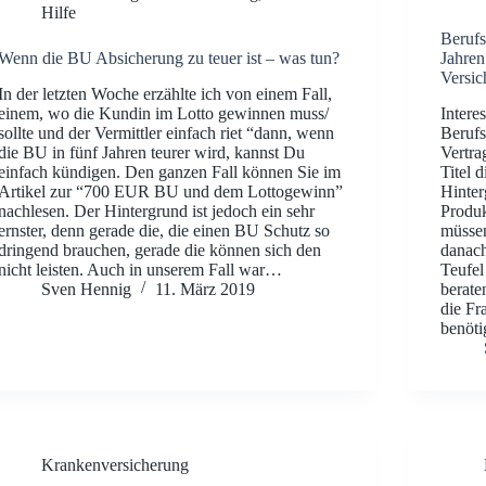
Hilfe
Berufs
Wenn die BU Absicherung zu teuer ist – was tun?
Jahren
Versic
In der letzten Woche erzählte ich von einem Fall,
einem, wo die Kundin im Lotto gewinnen muss/
Intere
sollte und der Vermittler einfach riet “dann, wenn
Berufs
die BU in fünf Jahren teurer wird, kannst Du
Vertra
einfach kündigen. Den ganzen Fall können Sie im
Titel 
Artikel zur “700 EUR BU und dem Lottogewinn”
Hinter
nachlesen. Der Hintergrund ist jedoch ein sehr
Produk
ernster, denn gerade die, die einen BU Schutz so
müssen
dringend brauchen, gerade die können sich den
danach
nicht leisten. Auch in unserem Fall war…
Teufel
Sven Hennig
11. März 2019
berate
die Fr
benöti
Krankenversicherung