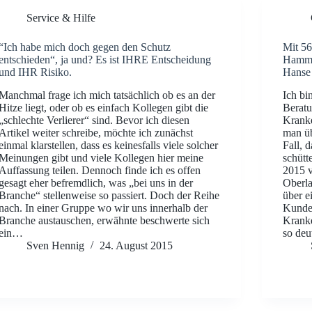
Service & Hilfe
“Ich habe mich doch gegen den Schutz
Mit 56
entschieden“, ja und? Es ist IHRE Entscheidung
Hamm 2
und IHR Risiko.
Hanse
Manchmal frage ich mich tatsächlich ob es an der
Ich bi
Hitze liegt, oder ob es einfach Kollegen gibt die
Beratu
„schlechte Verlierer“ sind. Bevor ich diesen
Kranke
Artikel weiter schreibe, möchte ich zunächst
man üb
einmal klarstellen, dass es keinesfalls viele solcher
Fall, 
Meinungen gibt und viele Kollegen hier meine
schütt
Auffassung teilen. Dennoch finde ich es offen
2015 v
gesagt eher befremdlich, was „bei uns in der
Oberla
Branche“ stellenweise so passiert. Doch der Reihe
über e
nach. In einer Gruppe wo wir uns innerhalb der
Kunde 
Branche austauschen, erwähnte beschwerte sich
Kranke
ein…
so deu
Sven Hennig
24. August 2015