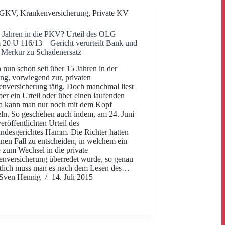
GKV
,
Krankenversicherung
,
Private KV
 Jahren in die PKV? Urteil des OLG
0 U 116/13 – Gericht verurteilt Bank und
 Merkur zu Schadenersatz
n nun schon seit über 15 Jahren in der
ng, vorwiegend zur, privaten
nversicherung tätig. Doch manchmal liest
er ein Urteil oder über einen laufenden
da kann man nur noch mit dem Kopf
eln. So geschehen auch indem, am 24. Juni
eröffentlichten Urteil des
ndesgerichtes Hamm. Die Richter hatten
inen Fall zu entscheiden, in welchem ein
zum Wechsel in die private
nversicherung überredet wurde, so genau
tlich muss man es nach dem Lesen des…
Sven Hennig
14. Juli 2015