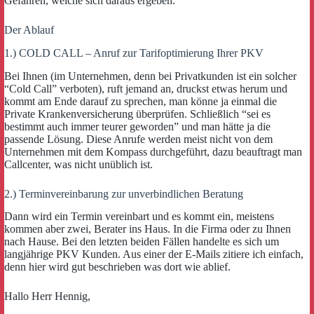
Gefahren, welche sich daraus ergeben.
Der Ablauf
1.) COLD CALL – Anruf zur Tarifoptimierung Ihrer PKV
Bei Ihnen (im Unternehmen, denn bei Privatkunden ist ein solcher
“Cold Call” verboten), ruft jemand an, druckst etwas herum und
kommt am Ende darauf zu sprechen, man könne ja einmal die
Private Krankenversicherung überprüfen. Schließlich “sei es
bestimmt auch immer teurer geworden” und man hätte ja die
passende Lösung. Diese Anrufe werden meist nicht von dem
Unternehmen mit dem Kompass durchgeführt, dazu beauftragt man
Callcenter, was nicht unüblich ist.
2.) Terminvereinbarung zur unverbindlichen Beratung
Dann wird ein Termin vereinbart und es kommt ein, meistens
kommen aber zwei, Berater ins Haus. In die Firma oder zu Ihnen
nach Hause. Bei den letzten beiden Fällen handelte es sich um
langjährige PKV Kunden. Aus einer der E-Mails zitiere ich einfach,
denn hier wird gut beschrieben was dort wie ablief.
Hallo Herr Hennig,