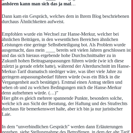
anhören kann man sich das ja mal
…
Dann kam ein Gespräch, welches dem in Ihrem Blog beschriebenen
durchaus Ähnlichkeiten aufweist.
Empfohlen wurde ein Wechsel zur Hanse-Merkur, welcher bei
ähnlichen Beiträgen, in den wesentlichen Bereichen ähnlichen
Leistungen eine geringe Selbstbeteiligung bot. Als Problem wurde
ausgemacht, dass mein ____ bereits seit vielen Jahren geschlossen ist
und das sich hieraus ergebende hohe Durchschnittsalter zu in
Zukunft hohen Beitragsanpassungen führen würde (wie ich diese
zuletzt ja gerade erlebt hatte), während der Alterdurschnitt im Hanse-
Merkur-Tarif dramatisch niedriger wäre, was über viele Jahre zu
geringem anpassungsbedarf führen würde (was ein Blick in die
Vergangenheit auch bestätigte). Erstmal einen Antrag stellen und
sehen ob und zu welchen Bedingungen mich die Hanse-Merkur
denn aufnehmen würde. (…)”
Hier gibt es gleich mehrere spannende Punkte, besonders solche,
welche ich aus Sicht der Beratung, der Haftung und des Strafrechts
durchaus für bemerkenswert halte, aber ich bin ja nur juristischer
Laie.
In dem “unverbindlichen Gespräch” werden dann Erläuterungen
gegeben, siehe Stellungnahme des Betroffenen, in dem der alte Tarif