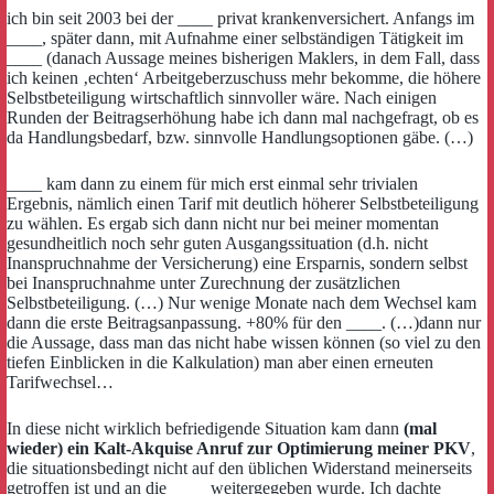
ich bin seit 2003 bei der ____ privat krankenversichert. Anfangs im
____, später dann, mit Aufnahme einer selbständigen Tätigkeit im
____ (danach Aussage meines bisherigen Maklers, in dem Fall, dass
ich keinen ‚echten‘ Arbeitgeberzuschuss mehr bekomme, die höhere
Selbstbeteiligung wirtschaftlich sinnvoller wäre. Nach einigen
Runden der Beitragserhöhung habe ich dann mal nachgefragt, ob es
da Handlungsbedarf, bzw. sinnvolle Handlungsoptionen gäbe. (…)
____ kam dann zu einem für mich erst einmal sehr trivialen
Ergebnis, nämlich einen Tarif mit deutlich höherer Selbstbeteiligung
zu wählen. Es ergab sich dann nicht nur bei meiner momentan
gesundheitlich noch sehr guten Ausgangssituation (d.h. nicht
Inanspruchnahme der Versicherung) eine Ersparnis, sondern selbst
bei Inanspruchnahme unter Zurechnung der zusätzlichen
Selbstbeteiligung. (…) Nur wenige Monate nach dem Wechsel kam
dann die erste Beitragsanpassung. +80% für den ____. (…)dann nur
die Aussage, dass man das nicht habe wissen können (so viel zu den
tiefen Einblicken in die Kalkulation) man aber einen erneuten
Tarifwechsel…
In diese nicht wirklich befriedigende Situation kam dann
(mal
wieder) ein Kalt-Akquise Anruf zur Optimierung meiner PKV
,
die situationsbedingt nicht auf den üblichen Widerstand meinerseits
getroffen ist und an die ____ weitergegeben wurde. Ich dachte