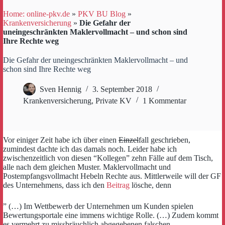
Home: online-pkv.de
»
PKV BU Blog
»
Krankenversicherung
»
Die Gefahr der
uneingeschränkten Maklervollmacht – und schon sind
Ihre Rechte weg
Die Gefahr der uneingeschränkten Maklervollmacht – und
schon sind Ihre Rechte weg
Sven Hennig
3. September 2018
Krankenversicherung
,
Private KV
1 Kommentar
Vor einiger Zeit habe ich über einen
Einzel
fall geschrieben,
zumindest dachte ich das damals noch. Leider habe ich
zwischenzeitlich von diesen “Kollegen” zehn Fälle auf dem Tisch,
alle nach dem gleichen Muster. Maklervollmacht und
Postempfangsvollmacht Hebeln Rechte aus. Mittlerweile will der GF
des Unternehmens, dass ich den
Beitrag
lösche, denn
” (…) Im Wettbewerb der Unternehmen um Kunden spielen
Bewertungsportale eine immens wichtige Rolle. (…) Zudem kommt
es vermehrt zu missbräuchlich abgegebenen falschen