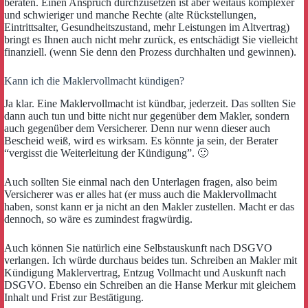
beraten. Einen Anspruch durchzusetzen ist aber weitaus komplexer
und schwieriger und manche Rechte (alte Rückstellungen,
Eintrittsalter, Gesundheitszustand, mehr Leistungen im Altvertrag)
bringt es Ihnen auch nicht mehr zurück, es entschädigt Sie vielleicht
finanziell. (wenn Sie denn den Prozess durchhalten und gewinnen).
Kann ich die Maklervollmacht kündigen?
Ja klar. Eine Maklervollmacht ist kündbar, jederzeit. Das sollten Sie
dann auch tun und bitte nicht nur gegenüber dem Makler, sondern
auch gegenüber dem Versicherer. Denn nur wenn dieser auch
Bescheid weiß, wird es wirksam. Es könnte ja sein, der Berater
“vergisst die Weiterleitung der Kündigung”. 🙂
Auch sollten Sie einmal nach den Unterlagen fragen, also beim
Versicherer was er alles hat (er muss auch die Maklervollmacht
haben, sonst kann er ja nicht an den Makler zustellen. Macht er das
dennoch, so wäre es zumindest fragwürdig.
Auch können Sie natürlich eine Selbstauskunft nach DSGVO
verlangen. Ich würde durchaus beides tun. Schreiben an Makler mit
Kündigung Maklervertrag, Entzug Vollmacht und Auskunft nach
DSGVO. Ebenso ein Schreiben an die Hanse Merkur mit gleichem
Inhalt und Frist zur Bestätigung.