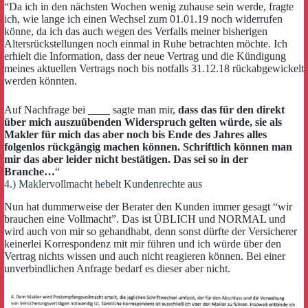
“Da ich in den nächsten Wochen wenig zuhause sein werde, fragte
ich, wie lange ich einen Wechsel zum 01.01.19 noch widerrufen
könne, da ich das auch wegen des Verfalls meiner bisherigen
Altersrückstellungen noch einmal in Ruhe betrachten möchte. Ich
erhielt die Information, dass der neue Vertrag und die Kündigung
meines aktuellen Vertrags noch bis notfalls 31.12.18 rückabgewickelt
werden könnten.
Auf Nachfrage bei ____ sagte man mir,
dass das für den direkt
über mich auszuübenden Widerspruch gelten würde, sie als
Makler für mich das aber noch bis Ende des Jahres alles
folgenlos rückgängig machen können. Schriftlich können man
mir das aber leider nicht bestätigen. Das sei so in der
Branche…
“
4.) Maklervollmacht hebelt Kundenrechte aus
Nun hat dummerweise der Berater den Kunden immer gesagt “wir
brauchen eine Vollmacht”. Das ist ÜBLICH und NORMAL und
wird auch von mir so gehandhabt, denn sonst dürfte der Versicherer
keinerlei Korrespondenz mit mir führen und ich würde über den
Vertrag nichts wissen und auch nicht reagieren können. Bei einer
unverbindlichen Anfrage bedarf es dieser aber nicht.