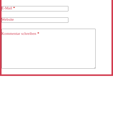
E-Mail
*
Website
Kommentar schreiben
*
Kommentar abschicken
Mobile “click and call”:
+49 (0)3838 30 75 33