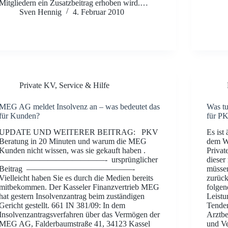
Mitgliedern ein Zusatzbeitrag erhoben wird.…
Sven Hennig
4. Februar 2010
Private KV
,
Service & Hilfe
MEG AG meldet Insolvenz an – was bedeutet das
Was tu
für Kunden?
für PK
UPDATE UND WEITERER BEITRAG: PKV
Es ist
Beratung in 20 Minuten und warum die MEG
dem We
Kunden nicht wissen, was sie gekauft haben .
Privat
—————————————- ursprünglicher
dieser
Beitrag —————————————-
müssen
Vielleicht haben Sie es durch die Medien bereits
zurück
mitbekommen. Der Kasseler Finanzvertrieb MEG
folgen
hat gestern Insolvenzantrag beim zuständigen
Leistu
Gericht gestellt. 661 IN 381/09: In dem
Tenden
Insolvenzantragsverfahren über das Vermögen der
Arztbe
MEG AG, Falderbaumstraße 41, 34123 Kassel
und Ve