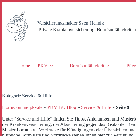
Zum
Inhalt
springen
Versicherungsmakler Sven Hennig
Private Krankenversicherung, Berufsunfähigkeit u
Home
PKV
Berufsunfähigkeit
Pfle
Kategorie
Service & Hilfe
Home: online-pkv.de
»
PKV BU Blog
»
Service & Hilfe
»
Seite 9
Unter “Service und Hilfe” finden Sie Tipps, Anleitungen und Muster
der Krankenversicherung, der Absicherung gegen das Risiko der Beru
Muster Formulare, Vordrucke für Kündigungen oder Übersichten und 
hilfreiche Formulare und Vordrucke stehen Ihnen hier zur Verfügung.