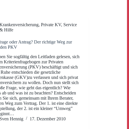
Krankenversicherung
,
Private KV
,
Service
& Hilfe
rage oder Antrag? Der richtige Weg zur
nden PKV
en Sie sogfältig den Leitfaden gelesen, sich
m Kriterienfragebogen zur Privaten
nversicherung (PKV) beschäftigt und sich
 Ruhe entschieden die gesetzliche
nkasse (GKV)zu verlassen und sich privat
nversichern zu wollen. Doch nun stellt sich
oße Frage, wie geht das eigentlich? Wie
es ab und was ist zu beachten? Entscheiden
 Sie sich, gemeinsam mit Ihrem Berater,
en Weg zum Vertrag. Der 1. ist eine direkte
stellung, der 2. ist ein kleiner “Umweg”
eginnt…
Sven Hennig
17. Dezember 2010