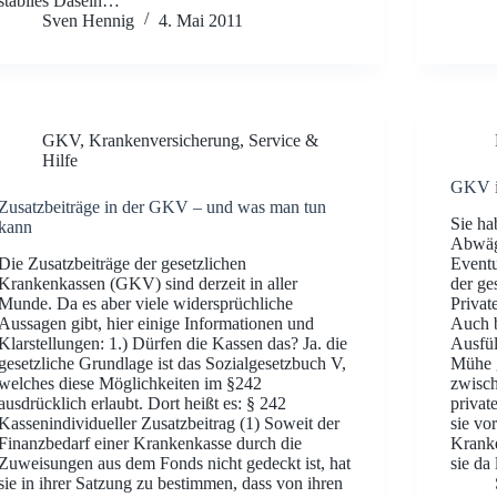
stabiles Dasein…
Sven Hennig
4. Mai 2011
GKV
,
Krankenversicherung
,
Service &
Hilfe
GKV i
Zusatzbeiträge in der GKV – und was man tun
Sie ha
kann
Abwäge
Die Zusatzbeiträge der gesetzlichen
Eventu
Krankenkassen (GKV) sind derzeit in aller
der ge
Munde. Da es aber viele widersprüchliche
Privat
Aussagen gibt, hier einige Informationen und
Auch b
Klarstellungen: 1.) Dürfen die Kassen das? Ja. die
Ausfül
gesetzliche Grundlage ist das Sozialgesetzbuch V,
Mühe g
welches diese Möglichkeiten im §242
zwisch
ausdrücklich erlaubt. Dort heißt es: § 242
privat
Kassenindividueller Zusatzbeitrag (1) Soweit der
sie vo
Finanzbedarf einer Krankenkasse durch die
Kranke
Zuweisungen aus dem Fonds nicht gedeckt ist, hat
sie da
sie in ihrer Satzung zu bestimmen, dass von ihren