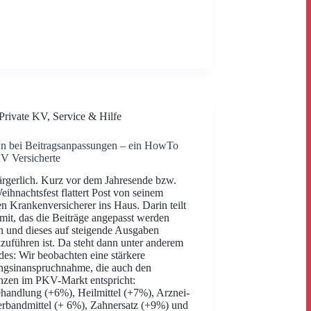
Private KV
,
Service & Hilfe
n bei Beitragsanpassungen – ein HowTo
V Versicherte
 ärgerlich. Kurz vor dem Jahresende bzw.
ihnachtsfest flattert Post von seinem
en Krankenversicherer ins Haus. Darin teilt
 mit, das die Beiträge angepasst werden
 und dieses auf steigende Ausgaben
zuführen ist. Da steht dann unter anderem
des: Wir beobachten eine stärkere
ngsinanspruchnahme, die auch den
zen im PKV-Markt entspricht:
handlung (+6%), Heilmittel (+7%), Arznei-
rbandmittel (+ 6%), Zahnersatz (+9%) und