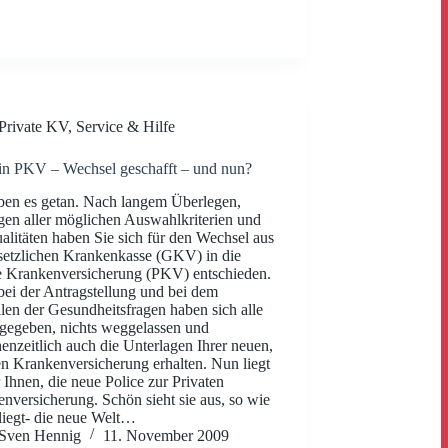
Private KV
,
Service & Hilfe
n PKV – Wechsel geschafft – und nun?
ben es getan. Nach langem Überlegen,
n aller möglichen Auswahlkriterien und
alitäten haben Sie sich für den Wechsel aus
setzlichen Krankenkasse (GKV) in die
e Krankenversicherung (PKV) entschieden.
ei der Antragstellung und bei dem
len der Gesundheitsfragen haben sich alle
egeben, nichts weggelassen und
enzeitlich auch die Unterlagen Ihrer neuen,
en Krankenversicherung erhalten. Nun liegt
r Ihnen, die neue Police zur Privaten
nversicherung. Schön sieht sie aus, so wie
 liegt- die neue Welt…
Sven Hennig
11. November 2009