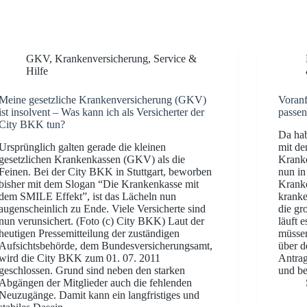
GKV
,
Krankenversicherung
,
Service &
Hilfe
Meine gesetzliche Krankenversicherung (GKV)
Voranf
ist insolvent – Was kann ich als Versicherter der
passe
City BKK tun?
Da hab
Ursprünglich galten gerade die kleinen
mit de
gesetzlichen Krankenkassen (GKV) als die
Kranke
Feinen. Bei der City BKK in Stuttgart, beworben
nun in
bisher mit dem Slogan “Die Krankenkasse mit
Kranke
dem SMILE Effekt”, ist das Lächeln nun
kranke
augenscheinlich zu Ende. Viele Versicherte sind
die gr
nun verunsichert. (Foto (c) City BKK) Laut der
läuft 
heutigen Pressemitteilung der zuständigen
müssen
Aufsichtsbehörde, dem Bundesversicherungsamt,
über d
wird die City BKK zum 01. 07. 2011
Antrag
geschlossen. Grund sind neben den starken
und b
Abgängen der Mitglieder auch die fehlenden
Neuzugänge. Damit kann ein langfristiges und