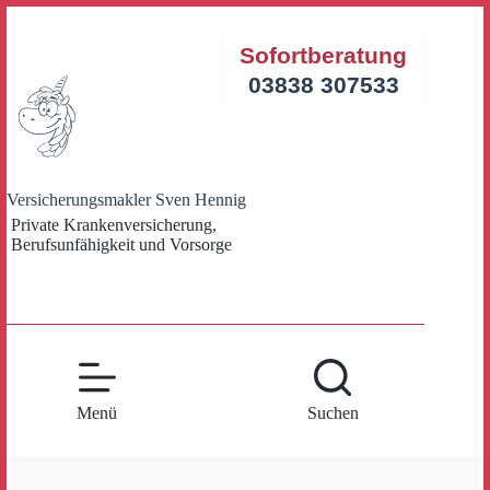
Zum
Inhalt
Sofortberatung
springen
03838 307533
Versicherungsmakler Sven Hennig
Private Krankenversicherung,
Berufsunfähigkeit und Vorsorge
Menü
Suchen