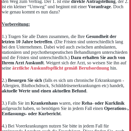
den Weg zum Vertrag. Der 1. ist eine
direkte Antragstellung
, der 2.
ist ein kleiner “Umweg” und beginnt mit einer
Voranfrage
. Doch
wie genau kommt es nun dazu?
Vorbereitung:
1.) Tragen Sie alle Daten zusammen, die Ihre
Gesundheit der
letzten 10 Jahre betreffen
. (Die Fristen sind unterschiedlich lang
bei den Unternehmen. Dabei wird auch zwischen ambulanten,
stationären und psychotherapeutischen Behandlungen unterschieden
und die Fristen sind unterschiedlich.)
Dazu erhalten Sie auch von
Ihrem Arzt Auskunft
. Weigert sich der Arzt, so weisen Sie ihn auf
seine
ärztliche Auskunftspflicht gemäß Berufsordnung
hin.
2.)
Besorgen Sie sich
(falls es sich um chronische Erkrankungen -
Allergien, Bluthochdruck, Schilddrüsenerkrankungen etc) handelt,
aktuelle Werte und einen aktuellen Befund
.
3.) Falls Sie im
Krankenhaus
waren, eine
Reha- oder Kurklinik
aufgesucht haben, so benötigen Sie in jedem Fall einen
Operations-,
Entlassungs- oder Kurbericht
.
4.) Bei Vorerkrankungen nutzen Sie bitte in jedem Fall für