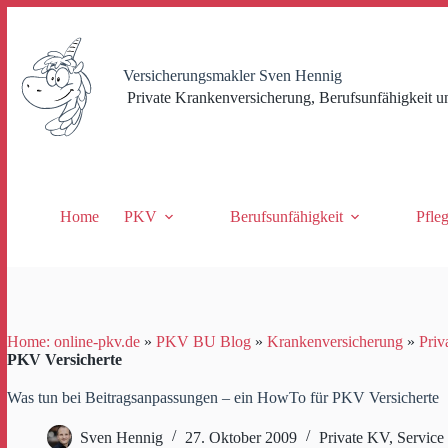
Zum
Inhalt
springen
Versicherungsmakler Sven Hennig
Private Krankenversicherung, Berufsunfähigkeit u
Home
PKV
Berufsunfähigkeit
Pfle
Home: online-pkv.de
»
PKV BU Blog
»
Krankenversicherung
»
Priv
PKV Versicherte
Was tun bei Beitragsanpassungen – ein HowTo für PKV Versicherte
Sven Hennig
27. Oktober 2009
Private KV
,
Service