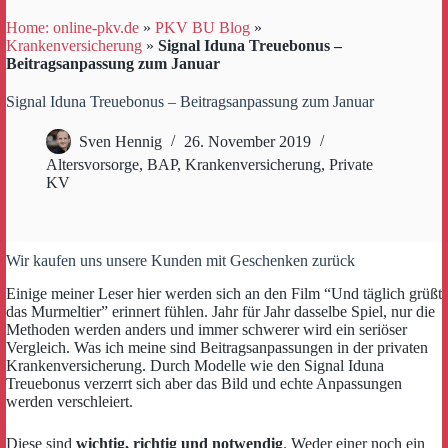
Home: online-pkv.de
»
PKV BU Blog
»
Krankenversicherung
»
Signal Iduna Treuebonus –
Beitragsanpassung zum Januar
Signal Iduna Treuebonus – Beitragsanpassung zum Januar
Sven Hennig
26. November 2019
Altersvorsorge
,
BAP
,
Krankenversicherung
,
Private
KV
Wir kaufen uns unsere Kunden mit Geschenken zurück
Einige meiner Leser hier werden sich an den Film “Und täglich grüßt
das Murmeltier” erinnert fühlen. Jahr für Jahr dasselbe Spiel, nur die
Methoden werden anders und immer schwerer wird ein seriöser
Vergleich. Was ich meine sind Beitragsanpassungen in der privaten
Krankenversicherung. Durch Modelle wie den Signal Iduna
Treuebonus verzerrt sich aber das Bild und echte Anpassungen
werden verschleiert.
Diese sind
wichtig, richtig und
notwendig
. Weder einer noch ein