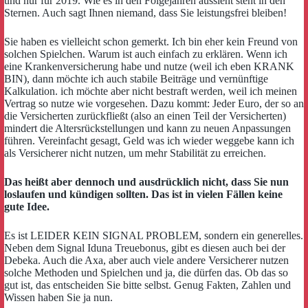
und nur für 2019. Wie es in den Folgejahren aussieht steht in den
Sternen. Auch sagt Ihnen niemand, dass Sie leistungsfrei bleiben!
Sie haben es vielleicht schon gemerkt. Ich bin eher kein Freund von
solchen Spielchen. Warum ist auch einfach zu erklären. Wenn ich
eine Krankenversicherung habe und nutze (weil ich eben KRANK
BIN), dann möchte ich auch stabile Beiträge und vernünftige
Kalkulation. ich möchte aber nicht bestraft werden, weil ich meinen
Vertrag so nutze wie vorgesehen. Dazu kommt: Jeder Euro, der so an
die Versicherten zurückfließt (also an einen Teil der Versicherten)
mindert die Altersrückstellungen und kann zu neuen Anpassungen
führen. Vereinfacht gesagt, Geld was ich wieder weggebe kann ich
als Versicherer nicht nutzen, um mehr Stabilität zu erreichen.
Das heißt aber dennoch und ausdrücklich nicht, dass Sie nun
loslaufen und kündigen sollten. Das ist in vielen Fällen keine
gute Idee.
Es ist LEIDER KEIN SIGNAL PROBLEM, sondern ein generelles.
Neben dem Signal Iduna Treuebonus, gibt es diesen auch bei der
Debeka. Auch die Axa, aber auch viele andere Versicherer nutzen
solche Methoden und Spielchen und ja, die dürfen das. Ob das so
gut ist, das entscheiden Sie bitte selbst. Genug Fakten, Zahlen und
Wissen haben Sie ja nun.