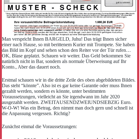
Man verspricht Ihnen BARGELD, Juhu! Das trägt Ihnen sicher
einer nach Hause, so mit berittenem Kurier mit Trompete. Sie haben
das Bild im Kopf und sehen schon den Reiter vor der Tür rufen…
OK, Blase geplatzt. Schauen wir weiter. Das Geld bekommen Sie
natürlich nicht in Bar, sondern als normale Überweisung auf Ihr
Konto., Aber das dauert noch.
Erstmal schauen wir in die dritte Zeile des oben abgebildeten Bildes.
Das steht “könnte”. Also ist es gar keine Garantie oder muss Ihnen
gezahlt werden, sondern es könnte, unter bestimmten
Voraussetzungen, vielleicht an Sie irgendwann im Jahr 2020
ausgezahlt werden. ZWEITAUSENDZWEIUNDSIEBZIG Euro.
W-O-W! Was ein Betrag, den nimmt man doch gern und schnell ist
die Anpassung vergessen. Richtig?
Zunächst einmal die Voraussetzungen: