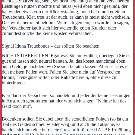
nicht als Sparvertrag sieht, sondern berechtigt auch die versicherten
Leistungen nutzen möchte und muss (weil eben nicht gesund), der
hat weder etwas von der Rückerstattung, noch bekommt er einen
Treuebonus. Klar, treu ist der auch, er kann ja meist nicht wechseln.
Das wird aber nicht belohnt. Wäre ich gemein, so würde ich sagen,
der Versicherer kauft sich hier weiter die guten Kunden oder
zumindest solche die keine Kosten verursachen.
Signal Iduna Treuebonus – das sollten Sie beachten
NICHTS ÜBEREILEN. Egal was Sie tun wollen, überlegen Sie es
gut und lassen sich neutral beraten. Ja, das kostet manchmal eben
auch Geld, je nachdem wo Sie sich beraten lassen. Aber es ist es in
den meisten Fällen wert. Fallen Sie aber nicht auf Versprechen,
Bonus, Treuegutschriften oder Rabatte herein, ohne diese zu
hinterfragen.
Klar darf der Versicherer so handeln und jeder der keine Leistungen
in Anspruch genommen hat, der wird sich sagen: “Nehme ich das
Geld doch mit”.
Bedenken sollten Sie dabei aber, die steuerlichen Folgen (so ist ein
Teil des Geldes schnell wieder weg) und auch die Tatsache, es
handelt sich um eine befristete Gutschrift für die HALBE Erhöhung