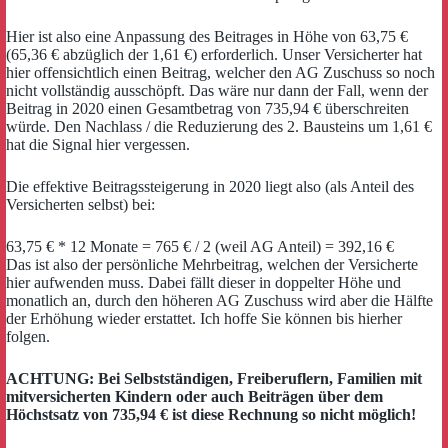
Hier ist also eine Anpassung des Beitrages in Höhe von 63,75 €
(65,36 € abzüglich der 1,61 €) erforderlich. Unser Versicherter hat
hier offensichtlich einen Beitrag, welcher den AG Zuschuss so noch
nicht vollständig ausschöpft. Das wäre nur dann der Fall, wenn der
Beitrag in 2020 einen Gesamtbetrag von 735,94 € überschreiten
würde. Den Nachlass / die Reduzierung des 2. Bausteins um 1,61 €
hat die Signal hier vergessen.
Die effektive Beitragssteigerung in 2020 liegt also (als Anteil des
Versicherten selbst) bei:
63,75 € * 12 Monate = 765 € / 2 (weil AG Anteil) = 392,16 €
Das ist also der persönliche Mehrbeitrag, welchen der Versicherte
hier aufwenden muss. Dabei fällt dieser in doppelter Höhe und
monatlich an, durch den höheren AG Zuschuss wird aber die Hälfte
der Erhöhung wieder erstattet. Ich hoffe Sie können bis hierher
folgen.
ACHTUNG: Bei Selbstständigen, Freiberuflern, Familien mit
mitversicherten Kindern oder auch Beiträgen über dem
Höchstsatz von 735,94 € ist diese Rechnung so nicht möglich!