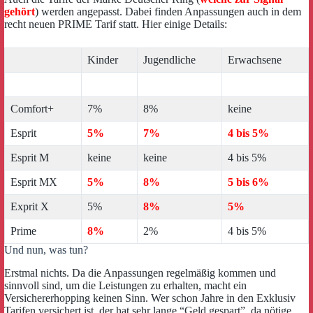
gehört
) werden angepasst. Dabei finden Anpassungen auch in dem
recht neuen PRIME Tarif statt. Hier einige Details:
Kinder
Jugendliche
Erwachsene
Comfort+
7%
8%
keine
Esprit
5%
7%
4 bis 5%
Esprit M
keine
keine
4 bis 5%
Esprit MX
5%
8%
5 bis 6%
Exprit X
5%
8%
5%
Prime
8%
2%
4 bis 5%
Und nun, was tun?
Erstmal nichts. Da die Anpassungen regelmäßig kommen und
sinnvoll sind, um die Leistungen zu erhalten, macht ein
Versichererhopping keinen Sinn. Wer schon Jahre in den Exklusiv
Tarifen versichert ist, der hat sehr lange “Geld gespart”, da nötige