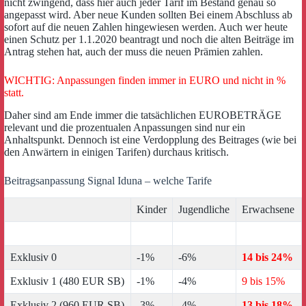
nicht zwingend, dass hier auch jeder Tarif im Bestand genau so
angepasst wird. Aber neue Kunden sollten Bei einem Abschluss ab
sofort auf die neuen Zahlen hingewiesen werden. Auch wer heute
einen Schutz per 1.1.2020 beantragt und noch die alten Beiträge im
Antrag stehen hat, auch der muss die neuen Prämien zahlen.
WICHTIG: Anpassungen finden immer in EURO und nicht in %
statt.
Daher sind am Ende immer die tatsächlichen EUROBETRÄGE
relevant und die prozentualen Anpassungen sind nur ein
Anhaltspunkt. Dennoch ist eine Verdopplung des Beitrages (wie bei
den Anwärtern in einigen Tarifen) durchaus kritisch.
Beitragsanpassung Signal Iduna – welche Tarife
Kinder
Jugendliche
Erwachsene
Exklusiv 0
-1%
-6%
14 bis 24%
Exklusiv 1 (480 EUR SB)
-1%
-4%
9 bis 15%
Exklusiv 2 (960 EUR SB)
-3%
-4%
13 bis 18%