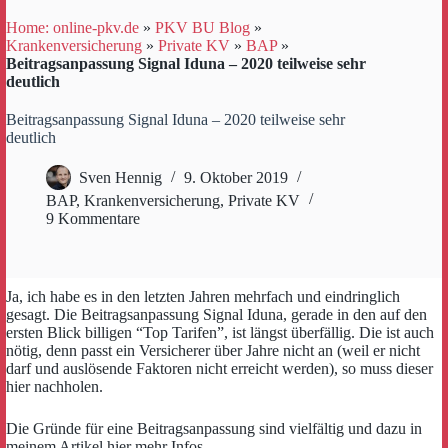
Home: online-pkv.de
»
PKV BU Blog
»
Krankenversicherung
»
Private KV
»
BAP
»
Beitragsanpassung Signal Iduna – 2020 teilweise sehr
deutlich
Beitragsanpassung Signal Iduna – 2020 teilweise sehr
deutlich
Sven Hennig
9. Oktober 2019
BAP
,
Krankenversicherung
,
Private KV
9 Kommentare
Ja, ich habe es in den letzten Jahren mehrfach und eindringlich
gesagt. Die Beitragsanpassung Signal Iduna, gerade in den auf den
ersten Blick billigen “Top Tarifen”, ist längst überfällig. Die ist auch
nötig, denn passt ein Versicherer über Jahre nicht an (weil er nicht
darf und auslösende Faktoren nicht erreicht werden), so muss dieser
hier nachholen.
Die Gründe für eine Beitragsanpassung sind vielfältig und dazu in
meinem Artikel hier mehr Infos.