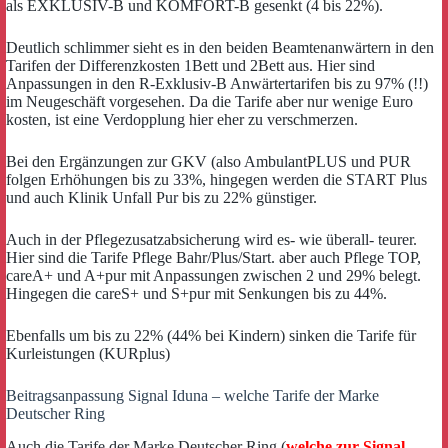
als EXKLUSIV-B und KOMFORT-B gesenkt (4 bis 22%).
Deutlich schlimmer sieht es in den beiden Beamtenanwärtern in den
Tarifen der Differenzkosten 1Bett und 2Bett aus. Hier sind
Anpassungen in den R-Exklusiv-B Anwärtertarifen bis zu 97% (!!)
im Neugeschäft vorgesehen. Da die Tarife aber nur wenige Euro
kosten, ist eine Verdopplung hier eher zu verschmerzen.
Bei den Ergänzungen zur GKV (also AmbulantPLUS und PUR
folgen Erhöhungen bis zu 33%, hingegen werden die START Plus
und auch Klinik Unfall Pur bis zu 22% günstiger.
Auch in der Pflegezusatzabsicherung wird es- wie überall- teurer.
Hier sind die Tarife Pflege Bahr/Plus/Start. aber auch Pflege TOP,
careA+ und A+pur mit Anpassungen zwischen 2 und 29% belegt.
Hingegen die careS+ und S+pur mit Senkungen bis zu 44%.
Ebenfalls um bis zu 22% (44% bei Kindern) sinken die Tarife für
Kurleistungen (KURplus)
Beitragsanpassung Signal Iduna – welche Tarife der Marke
Deutscher Ring
Auch die Tarife der Marke Deutscher Ring (
welche zur Signal