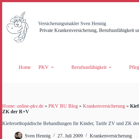
Zum
Inhalt
springen
Versicherungsmakler Sven Hennig
Private Krankenversicherung, Berufsunfähigkeit u
Home
PKV
Berufsunfähigkeit
Pfle
Home: online-pkv.de
»
PKV BU Blog
»
Krankenversicherung
»
Kie
ZK der R+V
Kieferorthopädische Behandlungen für Kinder, Tarife ZV und ZK d
Sven Hennig
27. Juli 2009
Krankenversicherung