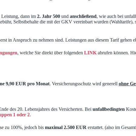
Leistung, dann im
2. Jahr 500
und
anschließend
, wie auch bei unfal
sgebühr, Selbstbehalte die mit der GKV vereinbart wurden (Wahltarife)
e erst in Anspruch zu nehmen sind. Leistungen aus diesem Tarif gehen 
ingungen
, welche Sie direkt über folgenden
LINK
abrufen können. Hie
ne
9,90 EUR pro Monat
. Versicherungsschutz wird generell
ohne Ge
nde des 20. Lebensjahres des Versicherten. Bei
unfallbedingten
Koste
uppen 1 oder 2
.
ese zu 100%, jedoch bis
maximal 2.500 EUR
erstattet. (also im Gesa