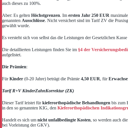
auch dieses zu 100%.
Aber: Es gelten
Höchstgrenzen
. Im
ersten Jahr 250 EUR
maximale 
genannten
Ausschlüsse
. Nicht versichert sind im Tarif ZV die Praxi
gewählt wurde.
Es versteht sich von selbst das die Leistungen der Gesetzlichen Kass
Die detaillierten Leistungen finden Sie im
§4 der Versicherungsbed
aufgelistet.
Die Prämien
:
Für
Kinder
(0-20 Jahre) beträgt die Prämie
4,50 EUR
, für
Erwachse
Tarif R+V KinderZahnKorrektur (ZK)
Dieser Tarif leistet für
kieferorthopädische Behandlungen
bis zum E
in den so genannten KIG, den
Kieferorthopädischen Indikationsgr
Handelt es sich um
nicht unfallbedingte Kosten
, so werden auch di
bei Vorleistung der GKV).