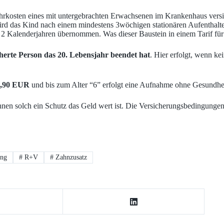
rkosten eines mit untergebrachten Erwachsenen im Krankenhaus versic
Wird das Kind nach einem mindestens 3wöchigen stationären Aufenthal
 2 Kalenderjahren übernommen. Was dieser Baustein in einem Tarif für Z
cherte Person das 20. Lebensjahr beendet hat
. Hier erfolgt, wenn k
 9,90 EUR
und bis zum Alter “6” erfolgt eine Aufnahme ohne Gesundhei
 Ihnen solch ein Schutz das Geld wert ist. Die Versicherungsbedingunge
ung
#
R+V
#
Zahnzusatz