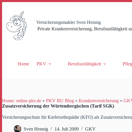
Zum
Inhalt
springen
Versicherungsmakler Sven Hennig
Private Krankenversicherung, Berufsunfähigkeit u
Home
PKV
Berufsunfähigkeit
Pfle
Home: online-pkv.de
»
PKV BU Blog
»
Krankenversicherung
»
GK
Zusatzversicherung der Würtembergischen (Tarif SGK)
Versicherungsschutz für Kieferorthopädie (KFO) als Zusatzversiche
Sven Hennig
14. Juli 2009
GKV