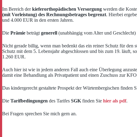
Im Bereich der
kieferorthopädischen Versorgung
werden die Kost
(mit Vorleistung) des Rechnungsbetrages begrenzt
. Hierbei ergeb
und 4.000 EUR in den ersten Jahren.
Die
Prämie
beträgt
generell
(unabhängig vom Alter und Geschlecht)
Nicht gerade billig, wenn man bedenkt das ein reiner Schutz für den s
Schutz mit dem 5. Lebensjahr abgeschlossen und bis zum 19. läuft, s
1.260 EUR.
Auch hier ist wie in jedem anderen Fall auch eine Überlegung anzuste
damit eine Behandlung als Privatpatient und einen Zuschuss zur KF
Das kindergerecht gestaltete Prospekt der Würtembergischen finden 
Die
Tarifbedingungen
des Tarifes
SGK
finden Sie
hier als pdf
.
Bei Fragen sprechen Sie mich gern an.