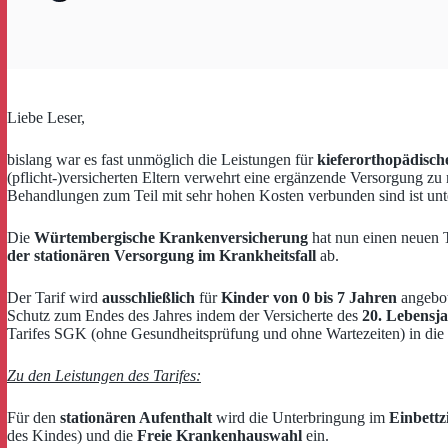
Liebe Leser,
bislang war es fast unmöglich die Leistungen für
kieferorthopädisch
(pflicht-)versicherten Eltern verwehrt eine ergänzende Versorgung zu 
Behandlungen zum Teil mit sehr hohen Kosten verbunden sind ist un
Die
Würtembergische Krankenversicherung
hat nun einen neuen T
der stationären Versorgung im Krankheitsfall
ab.
Der Tarif wird
ausschließlich
für
Kinder von 0 bis 7 Jahren
angebot
Schutz zum Endes des Jahres indem der Versicherte des
20. Lebensja
Tarifes SGK (ohne Gesundheitsprüfung und ohne Wartezeiten) in die
Zu den Leistungen des Tarifes:
Für den
stationären Aufenthalt
wird die Unterbringung im
Einbett
des Kindes) und die
Freie Krankenhauswahl
ein.