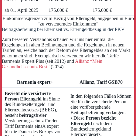
ab 01. April 2025
175.000 €
175.000 €
Einkommensgrenzen zum Bezug von Elterngeld, angegeben in Euro
“zu versteuerndes Einkommen”
Beitragsbefreiung bei Elternzeit vs. Elterngeldbezug in der PKV
Zum besseren Verständnis schauen wir uns hier einmal die
Regelungen in alten Bedingungen und die Regelungen in neuen
Tarifen an, welche nach der Reform des Elterngeldes an den Markt
gekommen sind. Exemplarisch verwenden wir hier die Tarife
Barmenia Expert-Plus (seit 2012) und
Allianz “Mein
Gesundheitsschutz Best”
(2024).
Barnenia expert+
Allianz, Tarif GSB70
Bezieht die versicherte
In den folgenden Fällen können
Person Elterngeld
im Sinne
Sie für die versicherte Person
des Bundeselterngeld- und
eine vorübergehende
Elternzeitgesetzes (BEEG),
Beitragsbefreiung verlangen:
besteht
beitragsfreier
• Diese
Person bezieht
Versicherungsschutz für den
Elterngeld
nach dem
Tarif Barmenia einsA expert+
Bundeselterngeldund
für die Dauer des Bezugs von
Elternzeitgesetz.