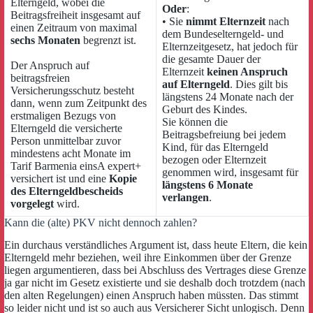
Elterngeld, wobei die
Oder
:
Beitragsfreiheit insgesamt auf
• Sie
nimmt Elternzeit
nach
einen Zeitraum von maximal
dem Bundeselterngeld- und
sechs Monaten
begrenzt ist.
Elternzeitgesetz, hat jedoch für
die gesamte Dauer der
Der Anspruch auf
Elternzeit
keinen Anspruch
beitragsfreien
auf Elterngeld
. Dies gilt bis
Versicherungsschutz besteht
längstens 24 Monate nach der
dann, wenn zum Zeitpunkt des
Geburt des Kindes.
erstmaligen Bezugs von
Sie können die
Elterngeld die versicherte
Beitragsbefreiung bei jedem
Person unmittelbar zuvor
Kind, für das Elterngeld
mindestens acht Monate im
bezogen oder Elternzeit
Tarif Barmenia einsA expert+
genommen wird, insgesamt für
versichert ist und eine
Kopie
längstens 6 Monate
des Elterngeldbescheids
verlangen
.
vorgelegt
wird.
Kann die (alte) PKV nicht dennoch zahlen?
Ein durchaus verständliches Argument ist, dass heute Eltern, die kein
Elterngeld mehr beziehen, weil ihre Einkommen über der Grenze
liegen argumentieren, dass bei Abschluss des Vertrages diese Grenze
ja gar nicht im Gesetz existierte und sie deshalb doch trotzdem (nach
den alten Regelungen) einen Anspruch haben müssten. Das stimmt
so leider nicht und ist so auch aus Versicherer Sicht unlogisch. Denn