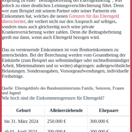
Regelung zu einer “Beitragsbefreiung bei Elterngeldbezug“, was
jedoch zu einer deutlichen Leistungsverschlechterung führt. Denn
wer zum Beispiel mit seinem Partner oder seiner Partnerin ein
Einkommen hat, welches die neuen
Grenzen für das Elterngeld
überschreitet
, der verliert nicht nur den Anspruch auf selbiges,
sondern muss auch gleichzeitig noch seine private
Krankenversicherung weiter zahlen. Denn die Beitragsbefreiung
greift nur dann, wenn auch Elterngeld bezogen wird.
Das zu versteuernde Einkommen ist vom Bruttoeinkommen zu
unterscheiden. Bei der Berechnung werden vom Gesamtbetrag der
Einkünfte (zum Beispiel aus selbstständiger oder nichtselbstständiger
Arbeit, Mieteinnahmen und so weiter) abgezogen: außergewöhnliche
Belastungen. Sonderausgaben, Vorsorgeaufwendungen, individuelle
Freibeträge.
Quelle: Elterngeldinfo des Bundesministeriums Famile, Senioren, Frauen
und Jugend
Wie hoch sind die Einkommensgrenzen für Elterngeld?
Geburt
Alleinerziehende
Ehepaare
bis 31. März 2024
250.000 €
300.000 €
ab 01. April 2024
200.000 €
200.000 €