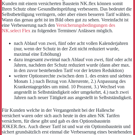
Kunden mit einem versicherten Baustein NK.flex können somit
Ihren Schutz ohne Gesundheitsprüfung verbessern. Das bedeutet die
Selbstbeteiligung verringern, oder aber einen besseren Tarif wählen.
Wann das genau geht ist im Bild oben gut zu sehen. Vereinfacht ist
eine Verbesserung nach den
Versicherungsbedingungen des
NK.select Flex
zu folgenden Terminen/ Anlässen möglich.
nach Ablauf von zwei, fünf oder acht vollen Kalenderjahren
(nur, wenn der Schutz in der Zeit nicht reduziert wurde,
maximal eine Erhöhung)
dazu insgesamt zweimal nach Ablauf von zwei, fünf oder acht
Jahren, nachdem der Schutz reduziert wurde (dann aber max.
in den zuvor bestehenden Tarif vor der letzten Reduktion)
weitere Optionsrechte zwischen dem 1. des ersten und siebten
Monats 1.) nach Bezug von Altersrente, 2.) Anpassung des
Krankentagegeldes um mind. 10 Prozent, 3.) Wechsel von
angestellt in Selbstständigkeit oder umgekehrt, 4.) nach zwei
Jahren nach neuer Tätigkeit aus angestellt in Selbstständigkeit.
Für Kunden welche in der Vergangenheit bei der Hallesche
versichert waren oder sich auch heute in den alten NK Tarifen
versichern, für diese gibt und gab es den Optionsbaustein
JOKER.flex. Auch dieser Tarif ist und war ein Optionsbaustein und
sichert grundsätzlich erst einmal die Verbesserung eines bestehenden