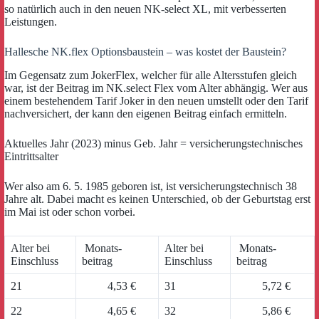
so natürlich auch in den neuen NK-select XL, mit verbesserten
Leistungen.
Hallesche NK.flex Optionsbaustein – was kostet der Baustein?
Im Gegensatz zum JokerFlex, welcher für alle Altersstufen gleich
war, ist der Beitrag im NK.select Flex vom Alter abhängig. Wer aus
einem bestehendem Tarif Joker in den neuen umstellt oder den Tarif
nachversichert, der kann den eigenen Beitrag einfach ermitteln.
Aktuelles Jahr (2023) minus Geb. Jahr = versicherungstechnisches
Eintrittsalter
Wer also am 6. 5. 1985 geboren ist, ist versicherungstechnisch 38
Jahre alt. Dabei macht es keinen Unterschied, ob der Geburtstag erst
im Mai ist oder schon vorbei.
Alter bei
Monats-
Alter bei
Monats-
Einschluss
beitrag
Einschluss
beitrag
21
4,53 €
31
5,72 €
22
4,65 €
32
5,86 €