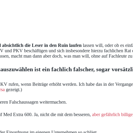
 absichtlich die Leser in den Ruin laufen
lassen will, oder ob es ein
GKV und PKV beschäftigen und sich insbesondere hierzu fachlichen Rat 
assen, macht man dann aber doch, was man will, ohne auf Fachleute zu
szuwählen ist ein fachlich falscher, sogar vorsätzl
PKV rufen, wenn Beiträge erhöht werden. Ich habe das in der Vergangenhe
rsa
gezeigt.)
iteren Falschaussagen weitermachen.
f Med Extra 600. Ja, nicht die mit dem besseren,
aber gefährlich billi
n der Einordnung im eigenen Unternehmen so schlägt.