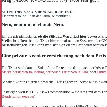
Zitat Finanztest 3/2025, Seite 75, Kasten oben rechts
Finanztest treibt Sie in den Ruin, wissentlich!
Nein, nein und nochmals Nein.
Ich bin mir nicht sicher,
ob die Stiftung Warentest hier bewusst und
Vielleicht sollten sich die Tester hier einmal mit den Systemen der 
berücksichtigen
. Klar kann man sich von einem Fachbeirat beraten l
Eine private Krankenversicherung nach dem Preis au
Die Tester sind dann in Zukunft die Ersten, die dann nach der bösen 
Marktübersichten im Beitrag der neuen Tarife von Allianz
oder
Unive
Schauen wir uns hierzu einmal die „Testsieger“ an, bevor wir mit we
Testsieger, weil BILLIG, ist – Trommelwirbel – die Arag mit dem Tari
Benda schon genauer
).
Schauen wir uns einmal genauer an, wie sich der billige Testsieger i