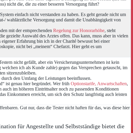
s) nicht die, die zu einer besseren Versorgung führt?
 System einfach nicht verstanden zu haben. Es geht gerade nicht um
vat-/ wahlärztliche Versorgung und damit die Unabhängigkeit von
nden mit der entsprechenden
Regelung zur Honorarhöhe
, steht
die gezielte Auswahl des Arztes offen. Das kann, muss aber in vielen
s eigener Erfahrung bin ich in der Charité bewusst bei einer
oskopie, nicht bei „meinem“ Chefarzt. Hier geht es um
tern nicht gefällt, aber ein Versicherungsunternehmen ist kein
g welchen ich als Kunde zahle) gegen das Versprechen getauscht, im
ten sitzenzubleiben.
e durch den Umfang der Leistungen beeinflussen.
“ ist genau hier begründet. Wer früh
Optionstarife, Anwartschaften
,
n auch im höheren Eintrittsalter noch zu passenden Konditionen
as Einkommen erreicht, um sich den Schutz langfristig auch leisten
aren. Gut nur, dass die Tester nicht haften für das, was diese hier
ation für Angestellte und Selbstständige bietet die