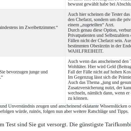
bewusst gewählt habe bei Abschlus
Auch hier scheinen die Tester das
den Chefarzt, sondern um die pri
einem „zugeteilten“ Arzt.
 mindestens im Zweibettzimmer.“
Durch genau diese Option, verbu
Privatpatienten und Selbstzahlern 
Fällen nicht der Chefarzt sein. Au
bestimmten Oberärztin in der End
WAHLFREIHEIT.
Auch wenn das anscheinend den Tes
Wohltäter. Hier wird Geld (Beitra
 Sie bevorzugen junge und
Fall der Fälle nicht auf hohen Kos
.“
Im Gegenzug lässt sich die Prämi
Auch das Thema „jung und gesund
Zusatzversicherung nutzt, der kan
wechseln, nämlich dann, wenn er d
zu können.
d Unverständnis zeugen und anscheinend eklatante Wissenslücken offenb
 befolgen würde, ruinös, folgen nun aber weitere Ratschläge und Tipps.
Test sind Sie gut versorgt. Die günstigste Tarifkombin