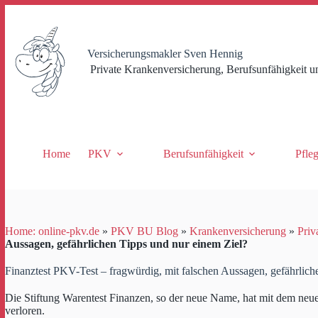
Zum
Inhalt
springen
Versicherungsmakler Sven Hennig
Private Krankenversicherung, Berufsunfähigkeit u
Home
PKV
Berufsunfähigkeit
Pfle
Home: online-pkv.de
»
PKV BU Blog
»
Krankenversicherung
»
Priv
Aussagen, gefährlichen Tipps und nur einem Ziel?
Finanztest PKV-Test – fragwürdig, mit falschen Aussagen, gefährlich
Die Stiftung Warentest Finanzen, so der neue Name, hat mit dem ne
verloren.