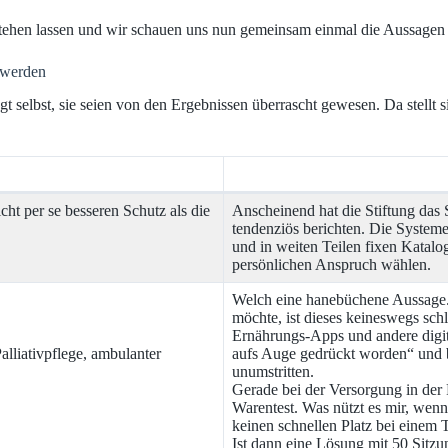
tehen lassen und wir schauen uns nun gemeinsam einmal die Aussagen 
 werden
t selbst, sie seien von den Ergebnissen überrascht gewesen. Da stellt 
cht per se besseren Schutz als die
Anscheinend hat die Stiftung das 
tendenziös berichten. Die System
und in weiten Teilen fixen Katalo
persönlichen Anspruch wählen.
Welch eine hanebüchene Aussage. 
möchte, ist dieses keineswegs schl
Ernährungs-Apps und andere digi
alliativpflege, ambulanter
aufs Auge gedrückt worden“ und be
unumstritten.
Gerade bei der Versorgung in der 
Warentest. Was nützt es mir, wen
keinen schnellen Platz bei einem
Ist dann eine Lösung mit 50 Sitzu