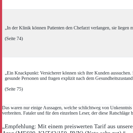
„In der Klinik können Patienten den Chefarzt verlangen, sie liegen
(Seite 74)
„Ein Knackpunkt: Versicherer können sich ihre Kunden aussuchen.
gesunde Personen und fragen explizit nach dem Gesundheitszustand
(Seite 75)
Das waren nur einige Aussagen, welche schlichtweg von Unkenntnis un
verbreiten. Fataler und für den einzelnen Leser, der diese Ratschläge
„Empfehlung: Mit einem preiswerten Tarif aus unserem 
Arag (ME600, KVT42/150, PVN) (Note sehr gut).“