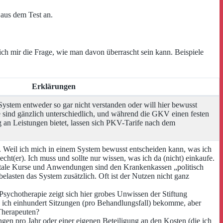
aus dem Test an.
sich mir die Frage, wie man davon überrascht sein kann. Beispiele
Erklärungen
System entweder so gar nicht verstanden oder will hier bewusst
e sind gänzlich unterschiedlich, und während die GKV einen festen
g an Leistungen bietet, lassen sich PKV-Tarife nach dem
Weil ich mich in einem System bewusst entscheiden kann, was ich
echt(er). Ich muss und sollte nur wissen, was ich da (nicht) einkaufe.
tale Kurse und Anwendungen sind den Krankenkassen „politisch
lasten das System zusätzlich. Oft ist der Nutzen nicht ganz
Psychotherapie zeigt sich hier grobes Unwissen der Stiftung
n ich einhundert Sitzungen (pro Behandlungsfall) bekomme, aber
 Therapeuten?
ngen pro Jahr oder einer eigenen Beteiligung an den Kosten (die ich