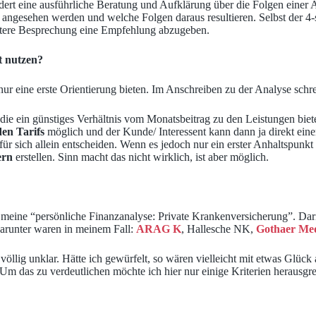
ert eine ausführliche Beratung und Aufklärung über die Folgen einer A
 angesehen werden und welche Folgen daraus resultieren. Selbst der 4-
eitere Besprechung eine Empfehlung abzugeben.
t nutzen?
nur eine erste Orientierung bieten. Im Anschreiben zu der Analyse schre
die ein günstiges Verhältnis vom Monatsbeitrag zu den Leistungen biet
den Tarifs
möglich und der Kunde/ Interessent kann dann ja direkt einen
für sich allein entscheiden. Wenn es jedoch nur ein erster Anhaltspunk
ern
erstellen. Sinn macht das nicht wirklich, ist aber möglich.
 meine “persönliche Finanzanalyse: Private Krankenversicherung”. Dar
 Darunter waren in meinem Fall:
ARAG K
, Hallesche NK,
Gothaer Med
 völlig unklar. Hätte ich gewürfelt, so wären vielleicht mit etwas Glüc
m das zu verdeutlichen möchte ich hier nur einige Kriterien herausgre