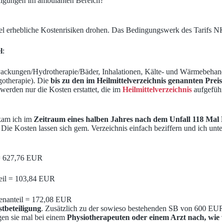
eiligungen im ambulanten Bereich?
tel erhebliche Kostenrisiken drohen. Das Bedingungswerk des Tarifs NK
l
:
ungen/Hydrotherapie/Bäder, Inhalationen, Kälte- und Wärmebehandlun
gotherapie). Die
bis zu den im Heilmittelverzeichnis genannten Prei
erden nur die Kosten erstattet, die im
Heilmittelverzeichnis
aufgeführ
ekam ich im
Zeitraum eines halben Jahres nach dem Unfall 118 Ma
ie Kosten lassen sich gem. Verzeichnis einfach beziffern und ich unter
= 627,76 EUR
eil = 103,84 EUR
enanteil = 172,08 EUR
tbeteiligung
. Zusätzlich zu der sowieso bestehenden SB von 600 EUR
gen sie mal bei einem
Physiotherapeuten oder einem Arzt nach, wie 