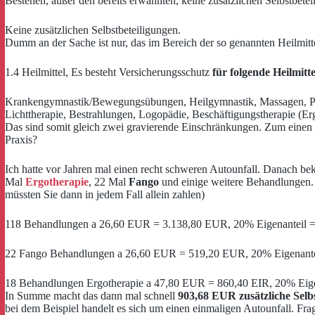
Bestehen, außer den bereits erwähnten, keine zusätzlichen Selbstbet
Keine zusätzlichen Selbstbeteiligungen.
Dumm an der Sache ist nur, das im Bereich der so genannten Heilmit
1.4 Heilmittel, Es besteht Versicherungsschutz
für folgende Heilmitte
Krankengymnastik/Bewegungsübungen, Heilgymnastik, Massagen, Pack
Lichttherapie, Bestrahlungen, Logopädie, Beschäftigungstherapie (Er
Das sind somit gleich zwei gravierende Einschränkungen. Zum einen w
Praxis?
Ich hatte vor Jahren mal einen recht schweren Autounfall. Danach b
Mal
Ergotherapie
, 22 Mal
Fango
und einige weitere Behandlungen. D
müssten Sie dann in jedem Fall allein zahlen)
118 Behandlungen a 26,60 EUR = 3.138,80 EUR, 20% Eigenanteil 
22 Fango Behandlungen a 26,60 EUR = 519,20 EUR, 20% Eigenant
18 Behandlungen Ergotherapie a 47,80 EUR = 860,40 EIR, 20% Eig
In Summe macht das dann mal schnell
903,68 EUR zusätzliche Selbs
bei dem Beispiel handelt es sich um einen einmaligen Autounfall. Fra