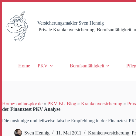
Zum
Inhalt
springen
Versicherungsmakler Sven Hennig
Private Krankenversicherung, Berufsunfähigkeit u
Home
PKV
Berufsunfähigkeit
Pfle
Home: online-pkv.de
»
PKV BU Blog
»
Krankenversicherung
»
Priv
der Finanztest PKV Analyse
Die unsinnige und teilweise falsche Empfehlung in der Finanztest P
Sven Hennig
11. Mai 2011
Krankenversicherung
,
P