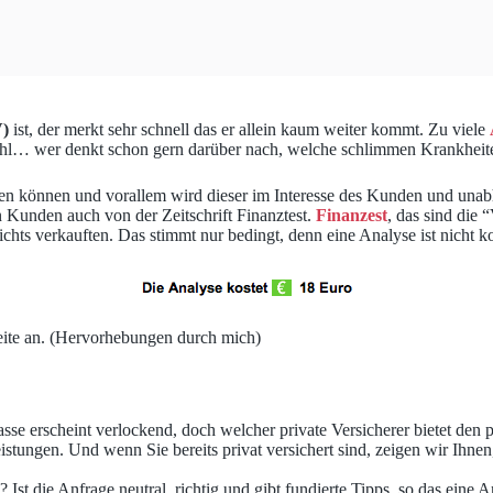
V)
ist, der merkt sehr schnell das er allein kaum weiter kommt. Zu viele
fühl… wer denkt schon gern darüber nach, welche schlimmen Krankheit
fen können und vorallem wird dieser im Interesse des Kunden und unabh
n Kunden auch von der Zeitschrift Finanztest.
Finanzest
, das sind die 
chts verkauften. Das stimmt nur bedingt, denn eine Analyse ist nicht ko
tseite an. (Hervorhebungen durch mich)
asse erscheint verlockend, doch welcher private Versicherer bietet de
tungen. Und wenn Sie bereits privat versichert sind, zeigen wir Ihne
? Ist die Anfrage neutral, richtig und gibt fundierte Tipps, so das eine