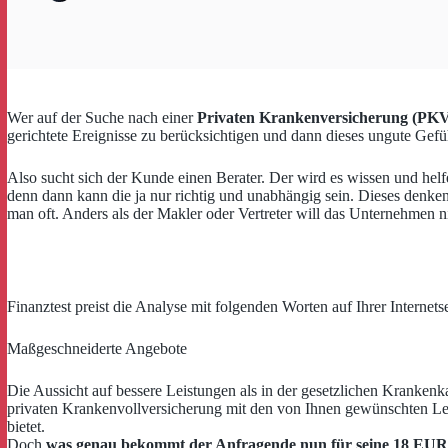
Wer auf der Suche nach einer
Privaten Krankenversicherung (PK
gerichtete Ereignisse zu berücksichtigen und dann dieses ungute Ge
Also sucht sich der Kunde einen Berater. Der wird es wissen und hel
denn dann kann die ja nur richtig und unabhängig sein. Dieses denke
man oft. Anders als der Makler oder Vertreter will das Unternehmen ni
Finanztest preist die Analyse mit folgenden Worten auf Ihrer Interne
Maßgeschneiderte Angebote
Die Aussicht auf bessere Leistungen als in der gesetzlichen Krankenk
privaten Krankenvollversicherung mit den von Ihnen gewünschten Leis
bietet.
Doch
was genau bekommt der Anfragende nun für seine 18 EUR