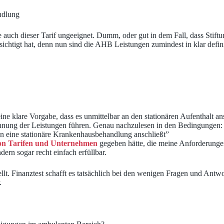
ndlung
 auch dieser Tarif ungeeignet. Dumm, oder gut in dem Fall, dass Stift
ichtigt hat, denn nun sind die AHB Leistungen zumindest in klar definie
ine klare Vorgabe, dass es unmittelbar an den stationären Aufenthalt a
lehnung der Leistungen führen. Genau nachzulesen in den Bedingunge
n eine stationäre Krankenhausbehandlung anschließt”
on Tarifen und Unternehmen
gegeben hätte, die meine Anforderungen 
ern sogar recht einfach erfüllbar.
llt. Finanztest schafft es tatsächlich bei den wenigen Fragen und Antwo
.