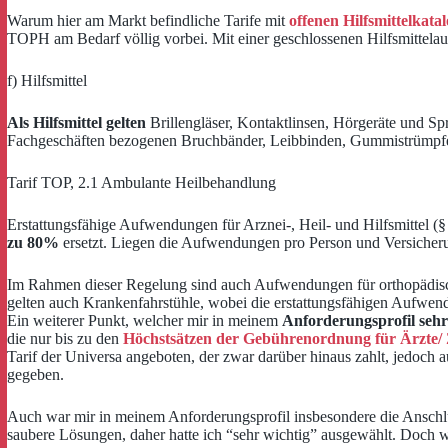
Warum hier am Markt befindliche Tarife mit
offenen Hilfsmittelkata
TOPH am Bedarf völlig vorbei. Mit einer geschlossenen Hilfsmittelauf
f) Hilfsmittel
Als Hilfsmittel gelten
Brillengläser, Kontaktlinsen, Hörgeräte und Sp
Fachgeschäften bezogenen Bruchbänder, Leibbinden, Gummistrümpfe
Tarif TOP, 2.1 Ambulante Heilbehandlung
Erstattungsfähige Aufwendungen für Arznei-, Heil- und Hilfsmittel (§
zu 80%
ersetzt. Liegen die Aufwendungen pro Person und Versicheru
Im Rahmen dieser Regelung sind auch Aufwendungen für orthopädische
gelten auch Krankenfahrstühle, wobei die erstattungsfähigen Aufwen
Ein weiterer Punkt, welcher mir in meinem
Anforderungsprofil sehr
die nur bis zu den
Höchstsätzen der Gebührenordnung für Ärzte/
Tarif der Universa angeboten, der zwar darüber hinaus zahlt, jedoch 
gegeben.
Auch war mir in meinem Anforderungsprofil insbesondere die Anschl
saubere Lösungen, daher hatte ich “sehr wichtig” ausgewählt. Doch wa