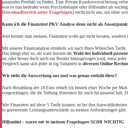
passendes Produkt zu finden. Eine Private Krankenversicherung erford
was es nun bedeutet wenn Psychotherapie oder Hilfsmittel als wichtig
Downloadbereich unter Fragebögen
) reicht nicht aus, um ohne w
Kann ich die Finanztest PKV Analyse denn nicht als Ansatzpunk
Jetzt könnte man meinen, Finanztest wolle gar nicht beraten, sondern 
Mit unserer Finanzanalyse ermitteln wir nach Ihren Wünschen Tarife, 
Das klingt eher so, als wäre hiermit die
Wahl des individuell passen
ist, oder besser doch noch ein Berater hinzugezogen wird, muss jeder 
Vergleich kann sich jeder in zig Varianten in
diversen Online Rechn
Wie sieht die Auswertung aus und was genau enthält diese?
Nach Bezahlung der 18 Euro erhielt ich binnen einer Woche per Mail
vorgeschlagen, die die Stiftung Warentest für mich für passend hält.
Wie Finanztest auf diese 5 Tarife kommt, ist bei den Auswahlkriterien
es gravierende Leistungsunterschiede zu meinen Anforderungen gibt. U
Hilfsmittel – waren mir in meinem Fragebogen SEHR WICHTIG