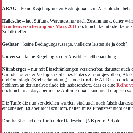
ARAG
– keine Regelung in den Bedingungen zur Anschlußheilbeha
Hallesche
– laut Stiftung Warentest nur nach Zustimmung, daher wäre
Krankenversicherung aus März 2011
noch nicht kennt oder berücks
Zufallstreffer
Gothaer
– keine Bedingungsaussage, vielleicht leisten sie ja doch?
Universa
– keine Regelung zu der Anschlussheilbehandlung
Nürnberger
– nur mit Einschränkungen versicherbar, darunter auch e
Gründen oder der Verfügbarkeit eines Platzes zur (ungewollten) Ab
und Onkologie (Krebserkrankung) handelt
und
die AHB sich direkt a
Schlimm an der Analyse finde ich insbesondere, dass es eine
Reihe v
noch nicht mal das, aber meine Anforderungen sind nicht utopisch sond
Die Tarife die nun vergleichen wurden, sind auch noch falsch dargeste
einzubauen. Ist aber nicht schlimm, haften muss Finanztest nicht dafür
Dort heißt es bei den Tarifen der Halleschen (NK) zum Beispiel: