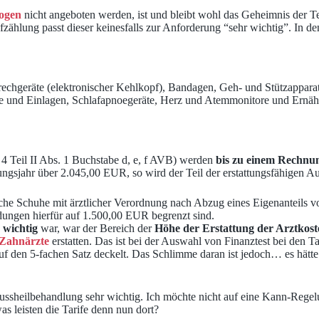
logen
nicht angeboten werden, ist und bleibt wohl das Geheimnis der Te
zählung passt dieser keinesfalls zur Anforderung “sehr wichtig”. In d
rechgeräte (elektronischer Kehlkopf), Bandagen, Geh- und Stützapparat
 und Einlagen, Schlafapnoegeräte, Herz und Atemmonitore und Ernä
 4 Teil II Abs. 1 Buchstabe d, e, f AVB) werden
bis zu einem Rechnu
ngsjahr über 2.045,00 EUR, so wird der Teil der erstattungsfähigen A
 Schuhe mit ärztlicher Verordnung nach Abzug eines Eigenanteils von 
dungen hierfür auf 1.500,00 EUR begrenzt sind.
 wichtig
war, war der Bereich der
Höhe der Erstattung der Arztkost
 Zahnärzte
erstatten. Das ist bei der Auswahl von Finanztest bei den T
auf den 5-fachen Satz deckelt. Das Schlimme daran ist jedoch… es hätt
ussheilbehandlung sehr wichtig. Ich möchte nicht auf eine Kann-Rege
s leisten die Tarife denn nun dort?