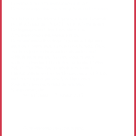
Berufsunfähigkeitsversicherung Start und Premium
Nachdem in den letzten Tagen schon die Generali
(KLICK!) und die LV1871 (KLICK!) mit neuen
Bedingungen und dem Einschluss von
Arbeitsunfähigkeitsleistungen in die
Berufsunfähigkeitsverträge begannen, folgt nun
auch die Continentale Lebensversicherung. Diese
macht es jedoch etwas anders als andere und
schließt nicht nur die AU ein, sondern auch
weitere Leistungen in einem so genannten “Plus
Paket”. Das Plus Paket enthält neben einer
Einmalzahlung von sechs Monatsrenten bei Pflege
und einer Option auf den Abschluss einer
Risikolebensversicherung die wichtige
Komponente, die…
Sven Hennig
7. Januar 2015
Berufsunfähigkeitsversicherung