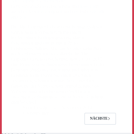
Alte Leipziger verbessert die
Berufsunfähigkeitsversicherung und leistet nun
auch bei Arbeitsunfähigkeit und das früher als alle
anderen
Die Alte Leipziger Lebensversicherung zählt seit
Jahren zu den Versicherern mit einem
hochwertigen Bedingungswerk, klaren
Regelungen und einem guten Preis-
Leistungsverhältnis. Aber auch Gutes kann man
noch verbessern und so vollzieht die Alte
Leipziger Lebensversicherung zum 01. 01. 2015
eine Reihe von Bedingungsverbesserungen in der
Berufsunfähigkeitsversicherung und führt neue
Leistungen ein. Damit Sie einen Überblick
bekommen, schauen wir uns diese einzelnen
Bausteine der Verbesserung einmal genauer an.
Verbesserungen bei Berufswechsel In den
bisherigen Bedingungen fand sich eine Regelung
zum Wechsel…
Sven Hennig
25. November 2014
1 Kommentar
NÄCHSTE