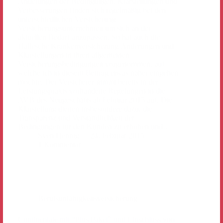
Hallesche Krankenversicherung Änderungen und
Klarstellungen in ihren allgemeinen
Versicherungsbedingungen vorgenommen, auf
welche ich in diesem Beitrag etwas näher eingehen
möchte. Der Versicherer nimmt bereits in der
Leistungspraxis vorhandene Regelungen in die
AVB des Neugeschäfts ab Februar 2015 auf. Die
Klarstellung dienen insbesondere dazu, die
Transparenz und Verständlichkeit der
Bedingungen für den Kunden zu erhöhen und…
Sven Hennig
24. Februar 2015
1 Kommentar
Berufsunfähigkeitsversicherung
Continentale mit “Plus Paket” und Einschluss von
Leistungen bei Arbeitsunfähigkeit in der