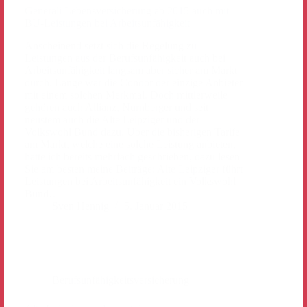
Generali Lebensversicherung ab 2015 auch mit
BU-Leistungen bei Arbeitsunfähigkeit
Anscheinend setzt sich die Regelung zu
Leistungen aus der Berufsunfähigkeit auch bei
Arbeitsunfähigkeit langsam aber sicher am Markt
durch. Lange war die Condor der einzige Anbieter
mit einem solchen Merkmal. Doch mittlerweile
gehören auch Allianz, Nürnberger und seit
neustem auch die Alte Leipziger und der
Volkswohl Bund dazu. Über die bisherigen Tarife
am Markt, welche eine solche Leistung anbieten,
hatte ich bereits mehrfach geschrieben, dazu lesen
Sie am besten meine Beiträge: Alte Leipziger führt
Leistungen bei Arbeitsunfähigkeit ein Volkswohl
Bund…
Sven Hennig
5. Januar 2015
Berufsunfähigkeitsversicherung