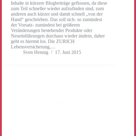
anderen auch kürzer und damit schnell „von der
Hand“ geschrieben. Das soll sich- so zumindest
der Vorsatz- zumindest bei größeren
Veränderungen bestehender Produkte oder
Neueinführungen durchaus wieder ändern, daher
geht es hiermit los. Die ZURICH
Lebensversicherung,…
Sven Hennig
17. Juni 2015
Krankenversicherung
,
Private KV
Verbesserungen und Klarstellungen in den
Bedingungen der Halleschen
Krankenversicherung ab Februar 2015
Änderungen der Bedingungen, Klarstellungen und
Verbesserungen finden sich regelmäßig bei den
unterschiedlichen Versicherung
Versicherungsunternehmen um sich an der
aktuellen Bedarf anzupassen. So hat auch die