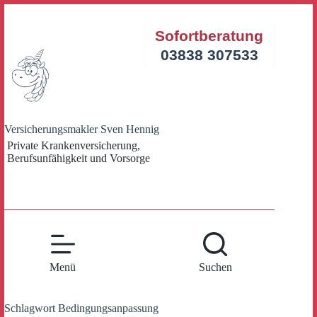
Zum
Inhalt
Sofortberatung
springen
03838 307533
Versicherungsmakler Sven Hennig
Private Krankenversicherung,
Berufsunfähigkeit und Vorsorge
Menü
Suchen
Schlagwort
Bedingungsanpassung