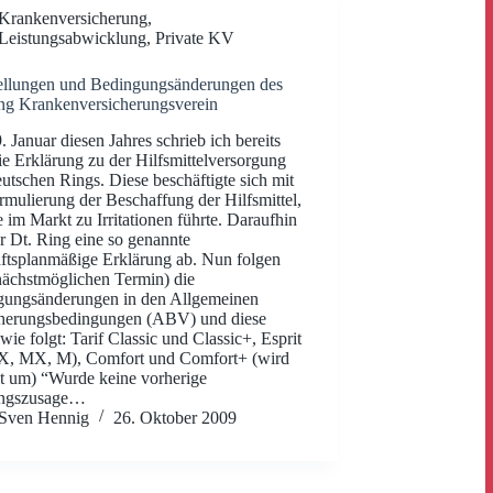
Krankenversicherung
,
Leistungsabwicklung
,
Private KV
ellungen und Bedingungsänderungen des
ng Krankenversicherungsverein
 Januar diesen Jahres schrieb ich bereits
ie Erklärung zu der Hilfsmittelversorgung
utschen Rings. Diese beschäftigte sich mit
rmulierung der Beschaffung der Hilfsmittel,
 im Markt zu Irritationen führte. Daraufhin
r Dt. Ring eine so genannte
ftsplanmäßige Erklärung ab. Nun folgen
ächstmöglichen Termin) die
gungsänderungen in den Allgemeinen
cherungsbedingungen (ABV) und diese
 wie folgt: Tarif Classic und Classic+, Esprit
 X, MX, M), Comfort und Comfort+ (wird
t um) “Wurde keine vorherige
ungszusage…
Sven Hennig
26. Oktober 2009