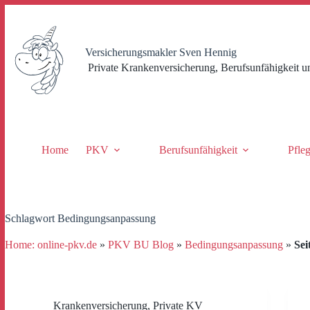
Zum
Inhalt
springen
Versicherungsmakler Sven Hennig
Private Krankenversicherung, Berufsunfähigkeit u
Home
PKV
Berufsunfähigkeit
Pfle
Schlagwort
Bedingungsanpassung
Home: online-pkv.de
»
PKV BU Blog
»
Bedingungsanpassung
»
Sei
Krankenversicherung
,
Private KV