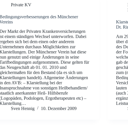
Private KV
Bedingungsverbesserungen des Münchener
Vereins
Klarst
Dt. Ri
Der Markt der Privaten Krankenversicherungen
ist einem ständigen Wechsel unterworfen. Dabei
Am 29.
ergeben sich bei dem einen oder anderem
über d
Unternehmen durchaus Möglichkeiten zur
des De
Klarstellungen. Der Münchener Verein hat diese
der Fo
nun genutzt und einige Änderungen in seine
welche
Tarifbedingungen aufgenommen. Diese gelten für
gab de
das Neugeschäft ab 01. 01. 2010 und
geschä
gleichermaßen für den Bestand (da es sich um
zum (n
Klarstellungen handelt). Allgemeine Änderungen
Bedin
in den AVB: – Klarstellung bei der
Versi
Inanspruchnahme von sonstigen Heilbehandlern/
lauten
staatlich anerkannter Heil- Hilfsberufe
(auch
(Logopäden, Podologen, Ergotherapeuten etc) –
ergänz
Klarstellung…
Leist
Sven Hennig
10. Dezember 2009