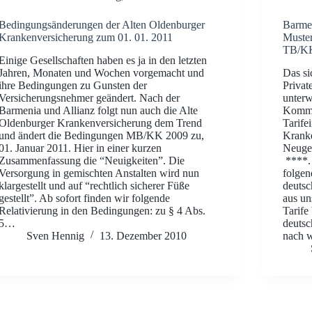
Bedingungsänderungen der Alten Oldenburger
Barme
Krankenversicherung zum 01. 01. 2011
Muste
TB/KK
Einige Gesellschaften haben es ja in den letzten
Jahren, Monaten und Wochen vorgemacht und
Das si
ihre Bedingungen zu Gunsten der
Privat
Versicherungsnehmer geändert. Nach der
unterw
Barmenia und Allianz folgt nun auch die Alte
Komme
Oldenburger Krankenversicherung dem Trend
Tarife
und ändert die Bedingungen MB/KK 2009 zu,
Kranke
01. Januar 2011. Hier in einer kurzen
Neuges
Zusammenfassung die “Neuigkeiten”. Die
****.
Versorgung in gemischten Anstalten wird nun
folgen
klargestellt und auf “rechtlich sicherer Füße
deutsc
gestellt”. Ab sofort finden wir folgende
aus un
Relativierung in den Bedingungen: zu § 4 Abs.
Tarife
5…
deutsc
Sven Hennig
13. Dezember 2010
nach 