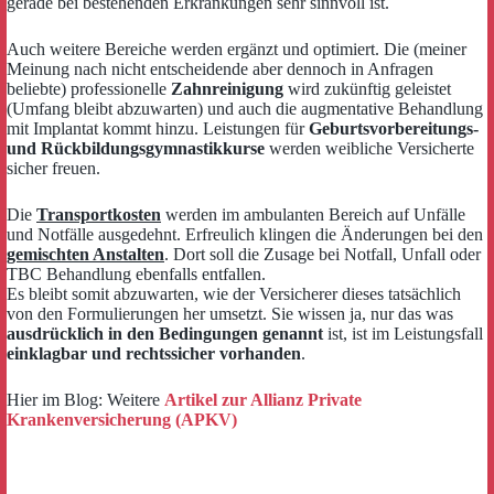
gerade bei bestehenden Erkrankungen sehr sinnvoll ist.
Auch weitere Bereiche werden ergänzt und optimiert. Die (meiner
Meinung nach nicht entscheidende aber dennoch in Anfragen
beliebte) professionelle
Zahnreinigung
wird zukünftig geleistet
(Umfang bleibt abzuwarten) und auch die augmentative Behandlung
mit Implantat kommt hinzu. Leistungen für
Geburtsvorbereitungs-
und Rückbildungsgymnastikkurse
werden weibliche Versicherte
sicher freuen.
Die
Transportkosten
werden im ambulanten Bereich auf Unfälle
und Notfälle ausgedehnt. Erfreulich klingen die Änderungen bei den
gemischten Anstalten
. Dort soll die Zusage bei Notfall, Unfall oder
TBC Behandlung ebenfalls entfallen.
Es bleibt somit abzuwarten, wie der Versicherer dieses tatsächlich
von den Formulierungen her umsetzt. Sie wissen ja, nur das was
ausdrücklich in den Bedingungen genannt
ist, ist im Leistungsfall
einklagbar und rechtssicher vorhanden
.
Hier im Blog: Weitere
Artikel zur Allianz Private
Krankenversicherung (APKV)