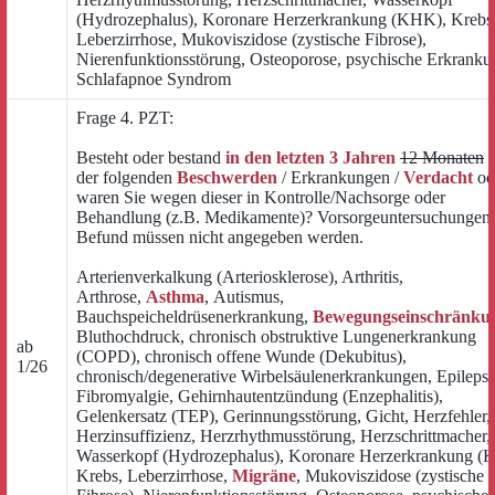
(Hydrozephalus), Koronare Herzerkrankung (KHK), Krebs
Leberzirrhose, Mukoviszidose (zystische Fibrose),
Nierenfunktionsstörung, Osteoporose, psychische Erkranku
Schlafapnoe Syndrom
Frage 4. PZT:
Besteht oder bestand
in den letzten 3 Jahren
12 Monaten
e
der folgenden
Beschwerden
/ Erkrankungen /
Verdacht
od
waren Sie wegen dieser in Kontrolle/Nachsorge oder
Behandlung (z.B. Medikamente)? Vorsorgeuntersuchungen
Befund müssen nicht angegeben werden.
Arterienverkalkung (Arteriosklerose), Arthritis,
Arthrose,
Asthma
, Autismus,
Bauchspeicheldrüsenerkrankung,
Bewegungseinschränku
Bluthochdruck, chronisch obstruktive Lungenerkrankung
ab
(COPD), chronisch offene Wunde (Dekubitus),
1/26
chronisch/degenerative Wirbelsäulenerkrankungen, Epilepsi
Fibromyalgie, Gehirnhautentzündung (Enzephalitis),
Gelenkersatz (TEP), Gerinnungsstörung, Gicht, Herzfehler,
Herzinsuffizienz, Herzrhythmusstörung, Herzschrittmacher,
Wasserkopf (Hydrozephalus), Koronare Herzerkrankung (
Krebs, Leberzirrhose,
Migräne
, Mukoviszidose (zystische