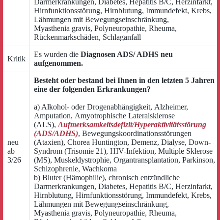
Darmerkrankungen, Diabetes, Hepatitis B/C, Herzinfarkt,
Hirnfunktionsstörung, Hirnblutung, Immundefekt, Krebs,
Lähmungen mit Bewegungseinschränkung,
Myasthenia gravis, Polyneuropathie, Rheuma,
Rückenmarkschäden, Schlaganfall
Es wurden die
Diagnosen ADS/ ADHS neu
Kritik
aufgenommen.
Besteht oder bestand bei Ihnen in den letzten 5 Jahren
eine der folgenden Erkrankungen?
a) Alkohol- oder Drogenabhängigkeit, Alzheimer,
Amputation, Amyotrophische Lateralsklerose
(ALS),
Aufmerksamkeitsdefizit/Hyperaktivitätsstörung
(ADS/ADHS)
, Bewegungskoordinationsstörungen
neu
(Ataxien), Chorea Huntington, Demenz, Dialyse, Down-
ab
Syndrom (Trisomie 21), HIV-Infektion, Multiple Sklerose
3/26
(MS), Muskeldystrophie, Organtransplantation, Parkinson,
Schizophrenie, Wachkoma
b) Bluter (Hämophilie), chronisch entzündliche
Darmerkrankungen, Diabetes, Hepatitis B/C, Herzinfarkt,
Hirnblutung, Hirnfunktionsstörung, Immundefekt, Krebs,
Lähmungen mit Bewegungseinschränkung,
Myasthenia gravis, Polyneuropathie, Rheuma,