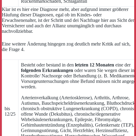
Rückenmarkschäden, Schlaganfall
Klar ist es hier eine Diagnose mehr, aber aufgrund immer größerer
Häufung dieser Diagnosen, egal ob im Kindes- oder
Erwachsenenalter, ist der Schritt und dei Nachfrage hier aus Sicht der
Verrsicherer und auch der Allianz unumgänglich und durchaus
nachvollziehbar.
Eine weitere Änderung hingegen zog deutlich mehr Kritik auf sich,
die Frage 4.
Besteht oder bestand in den
letzten 12 Monaten
eine der
folgenden Erkrankungen
oder waren Sie wegen dieser in
Kontrolle/ Nachsorge oder Behandlung (z. B. Medikamente
Vorsorgeuntersuchungen ohne Befund müssen nicht angeg
werden.
Arterienverkalkung (Arteriosklerose), Arthritis, Arthrose,
Autismus, Bauchspeicheldrüsenerkrankung, Bluthochdruck
bis
chronisch obstruktive Lungenerkrankung (COPD), chronis
12/25
offene Wunde (Dekubitus), chronische/degenerative
Wirbelsäulenerkrankungen, Epilepsie, Fibromyalgie,
Gehirnhautentzündung (Enzephalitis), Gelenkersatz (TEP),
Gerinnungsstörung, Gicht, Herzfehler, Herzinsuffizienz,
Herzrhythmusstörung, Herzschrittmacher, Wasserkopf