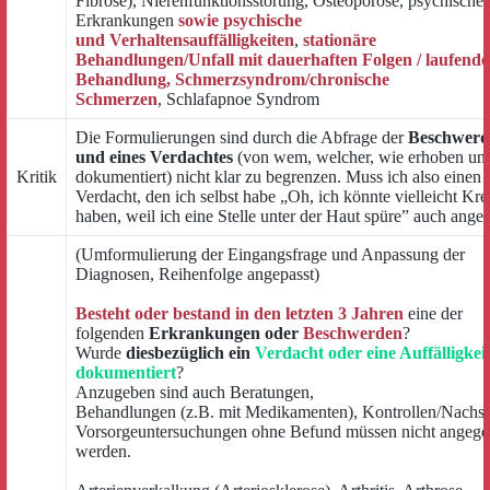
Fibrose), Nierenfunktionsstörung, Osteoporose, psychische
Erkrankungen
sowie psychische
und Verhaltensauffälligkeiten
,
stationäre
Behandlungen/Unfall mit dauerhaften Folgen / laufende
Behandlung, Schmerzsyndrom/chronische
Schmerzen
, Schlafapnoe Syndrom
Die Formulierungen sind durch die Abfrage der
Beschwerd
und eines Verdachtes
(von wem, welcher, wie erhoben un
Kritik
dokumentiert) nicht klar zu begrenzen. Muss ich also einen
Verdacht, den ich selbst habe „Oh, ich könnte vielleicht Kre
haben, weil ich eine Stelle unter der Haut spüre” auch ange
(Umformulierung der Eingangsfrage und Anpassung der
Diagnosen, Reihenfolge angepasst)
Besteht oder bestand in den letzten 3 Jahren
eine der
folgenden
Erkrankungen oder
Beschwerden
?
Wurde
diesbezüglich ein
Verdacht oder eine Auffälligkei
dokumentiert
?
Anzugeben sind auch Beratungen,
Behandlungen (z.B. mit Medikamenten), Kontrollen/Nachs
Vorsorgeuntersuchungen ohne Befund müssen nicht angeg
werden.