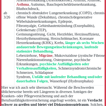
Arterienverkalkung (Arteriosklerose), Arthritis, Arthrose,
Asthma
, Autismus, Bauchspeicheldrüsenerkrankung,
Bluthochdruck,
ab
chronisch obstruktive Lungenerkrankung (COPD), chronis
3/26
offene Wunde (Dekubitus), chronisch/degenerative
Wirbelsäulenerkrankungen, Epilepsie,
Fibromyalgie, Gehirnhautentzündung (Enzephalitis),
Gelenkersatz (TEP),
Gerinnungsstörung, Gicht, Herzfehler, Herzinsuffizienz,
Herzrhythmusstörung, Herzschrittmacher, Koronare
Herzerkrankung (KHK), Krebs,
länger als sechs Wochen
andauernde Bewegungseinschränkungen
,
laufende
stationäre Behandlung
,
Leberzirrhose,
Migräne
, Mukoviszidose (zystische Fibrose)
Nierenfunktionsstörung, Osteoporose, psychische
Erkrankungen,
psychische Auffälligkeiten oder
Verhaltensauffälligkeiten
, Schmerzsyndrom/chronische
Schmerzen, Schlafapnoe
Syndrom,
Unfälle mit laufender Behandlung und/oder
dauerhaften Folgen
, Wasserkopf (Hydrozephalus)
Hier war ich auch sehr überrascht. Während die Beschwerden
üblicherweise bereits seit Längerem in diversen Anträgen der
Kranken- oder Pflegeversicherung und auch der
Berufsunfähigkeitsversicherung angefragt werden, ist ein
Verdacht
schwer zu greifen und bietet viel Diskussionsspielraum
. Solchen,