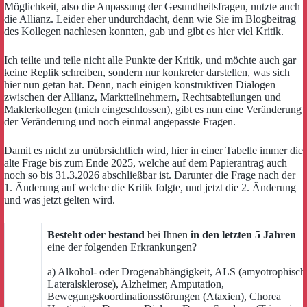
Möglichkeit, also die Anpassung der Gesundheitsfragen, nutzte auch
die Allianz. Leider eher undurchdacht, denn wie Sie im Blogbeitrag
des Kollegen nachlesen konnten, gab und gibt es hier viel Kritik.
Ich teilte und teile nicht alle Punkte der Kritik, und möchte auch gar
keine Replik schreiben, sondern nur konkreter darstellen, was sich
hier nun getan hat. Denn, nach einigen konstruktiven Dialogen
zwischen der Allianz, Marktteilnehmern, Rechtsabteilungen und
Maklerkollegen (mich eingeschlossen), gibt es nun eine Veränderung
der Veränderung und noch einmal angepasste Fragen.
Damit es nicht zu unübrsichtlich wird, hier in einer Tabelle immer die
alte Frage bis zum Ende 2025, welche auf dem Papierantrag auch
noch so bis 31.3.2026 abschließbar ist. Darunter die Frage nach der
1. Änderung auf welche die Kritik folgte, und jetzt die 2. Änderung
und was jetzt gelten wird.
Besteht oder bestand
bei Ihnen
in den letzten 5 Jahren
eine der folgenden Erkrankungen?
a) Alkohol- oder Drogenabhängigkeit, ALS (amyotrophisch
Lateralsklerose), Alzheimer, Amputation,
Bewegungskoordinationsstörungen (Ataxien), Chorea