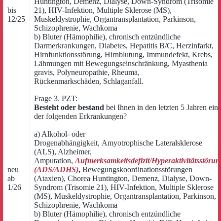
Huntington, Demenz, Dialyse, Down-Syndrom (Trisomie
bis
21), HIV-Infektion, Multiple Sklerose (MS),
12/25
Muskeldystrophie, Organtransplantation, Parkinson,
Schizophrenie, Wachkoma
b) Bluter (Hämophilie), chronisch entzündliche
Darmerkrankungen, Diabetes, Hepatitis B/C, Herzinfarkt,
Hirnfunktionsstörung, Hirnblutung, Immundefekt, Krebs,
Lähmungen mit Bewegungseinschränkung, Myasthenia
gravis, Polyneuropathie, Rheuma,
Rückenmarkschäden, Schlaganfall.
Frage 3. PZT:
Besteht oder bestand
bei Ihnen in den letzten 5 Jahren ein
der folgenden Erkrankungen?
a) Alkohol- oder
Drogenabhängigkeit, Amyotrophische Lateralsklerose
(ALS), Alzheimer,
Amputation,
Aufmerksamkeitsdefizit/Hyperaktivitätsstörun
neu
(ADS/ADHS)
,
Bewegungskoordinationsstörungen
ab
(Ataxien), Chorea Huntington, Demenz, Dialyse, Down-
1/26
Syndrom (Trisomie 21), HIV-Infektion, Multiple Sklerose
(MS), Muskeldystrophie, Organtransplantation, Parkinson,
Schizophrenie, Wachkoma
b) Bluter (Hämophilie), chronisch entzündliche