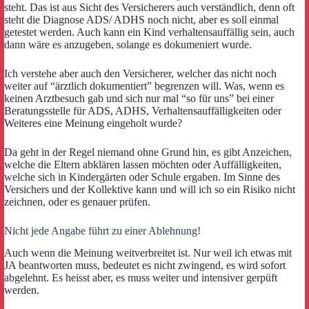
steht. Das ist aus Sicht des Versicherers auch verständlich, denn oft
steht die Diagnose ADS/ ADHS noch nicht, aber es soll einmal
getestet werden. Auch kann ein Kind verhaltensauffällig sein, auch
dann wäre es anzugeben, solange es dokumeniert wurde.
Ich verstehe aber auch den Versicherer, welcher das nicht noch
weiter auf “ärztlich dokumentiert” begrenzen will. Was, wenn es
keinen Arztbesuch gab und sich nur mal “so für uns” bei einer
Beratungsstelle für ADS, ADHS, Verhaltensauffälligkeiten oder
Weiteres eine Meinung eingeholt wurde?
Da geht in der Regel niemand ohne Grund hin, es gibt Anzeichen,
welche die Eltern abklären lassen möchten oder Auffälligkeiten,
welche sich in Kindergärten oder Schule ergaben. Im Sinne des
Versichers und der Kollektive kann und will ich so ein Risiko nicht
zeichnen, oder es genauer prüfen.
Nicht jede Angabe führt zu einer Ablehnung!
Auch wenn die Meinung weitverbreitet ist. Nur weil ich etwas mit
JA beantworten muss, bedeutet es nicht zwingend, es wird sofort
abgelehnt. Es heisst aber, es muss weiter und intensiver gerpüft
werden.