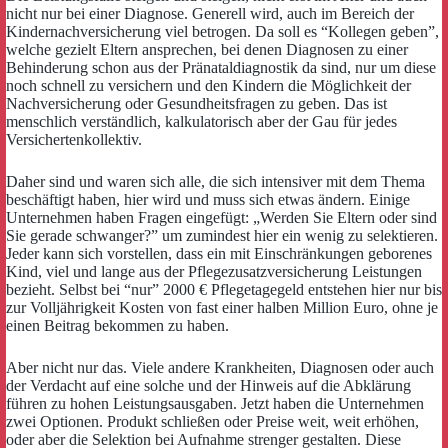
nicht nur bei einer Diagnose. Generell wird, auch im Bereich der
Kindernachversicherung viel betrogen. Da soll es “Kollegen geben”,
welche gezielt Eltern ansprechen, bei denen Diagnosen zu einer
Behinderung schon aus der Pränataldiagnostik da sind, nur um diese
noch schnell zu versichern und den Kindern die Möglichkeit der
Nachversicherung oder Gesundheitsfragen zu geben. Das ist
menschlich verständlich, kalkulatorisch aber der Gau für jedes
Versichertenkollektiv.
Daher sind und waren sich alle, die sich intensiver mit dem Thema
beschäftigt haben, hier wird und muss sich etwas ändern. Einige
Unternehmen haben Fragen eingefügt: „Werden Sie Eltern oder sind
Sie gerade schwanger?” um zumindest hier ein wenig zu selektieren.
Jeder kann sich vorstellen, dass ein mit Einschränkungen geborenes
Kind, viel und lange aus der Pflegezusatzversicherung Leistungen
bezieht. Selbst bei “nur” 2000 € Pflegetagegeld entstehen hier nur bis
zur Volljährigkeit Kosten von fast einer halben Million Euro, ohne je
einen Beitrag bekommen zu haben.
Aber nicht nur das. Viele andere Krankheiten, Diagnosen oder auch
der Verdacht auf eine solche und der Hinweis auf die Abklärung
führen zu hohen Leistungsausgaben. Jetzt haben die Unternehmen
zwei Optionen. Produkt schließen oder Preise weit, weit erhöhen,
oder aber die Selektion bei Aufnahme strenger gestalten. Diese