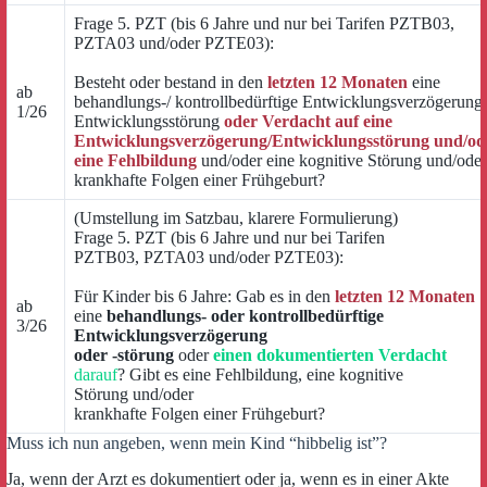
Frage 5. PZT (bis 6 Jahre und nur bei Tarifen PZTB03,
PZTA03 und/oder PZTE03):
Besteht oder bestand in den
letzten 12 Monaten
eine
ab
behandlungs-/ kontrollbedürftige Entwicklungsverzögerung 
1/26
Entwicklungsstörung
oder Verdacht auf eine
Entwicklungsverzögerung/Entwicklungsstörung und/od
eine Fehlbildung
und/oder eine kognitive Störung und/oder
krankhafte Folgen einer Frühgeburt?
(Umstellung im Satzbau, klarere Formulierung)
Frage 5. PZT (bis 6 Jahre und nur bei Tarifen
PZTB03, PZTA03 und/oder PZTE03):
Für Kinder bis 6 Jahre: Gab es in den
letzten 12 Monaten
ab
eine
behandlungs- oder kontrollbedürftige
3/26
Entwicklungsverzögerung
oder -störung
oder
einen dokumentierten Verdacht
darauf
? Gibt es eine Fehlbildung, eine kognitive
Störung und/oder
krankhafte Folgen einer Frühgeburt?
Muss ich nun angeben, wenn mein Kind “hibbelig ist”?
Ja, wenn der Arzt es dokumentiert oder ja, wenn es in einer Akte