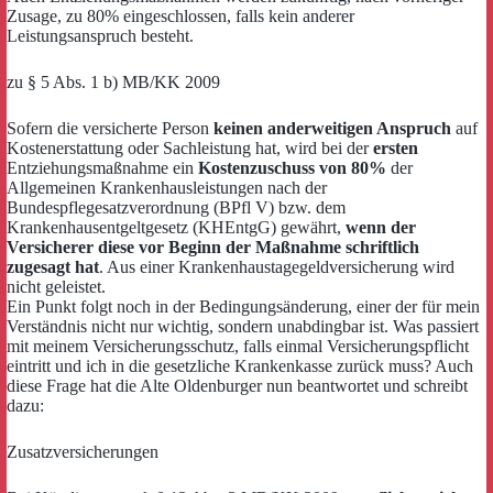
Zusage, zu 80% eingeschlossen, falls kein anderer
Leistungsanspruch besteht.
zu § 5 Abs. 1 b) MB/KK 2009
Sofern die versicherte Person
keinen anderweitigen Anspruch
auf
Kostenerstattung oder Sachleistung hat, wird bei der
ersten
Entziehungsmaßnahme ein
Kostenzuschuss von 80%
der
Allgemeinen Krankenhausleistungen nach der
Bundespflegesatzverordnung (BPfl V) bzw. dem
Krankenhausentgeltgesetz (KHEntgG) gewährt,
wenn der
Versicherer diese vor Beginn der Maßnahme schriftlich
zugesagt hat
. Aus einer Krankenhaustagegeldversicherung wird
nicht geleistet.
Ein Punkt folgt noch in der Bedingungsänderung, einer der für mein
Verständnis nicht nur wichtig, sondern unabdingbar ist. Was passiert
mit meinem Versicherungsschutz, falls einmal Versicherungspflicht
eintritt und ich in die gesetzliche Krankenkasse zurück muss? Auch
diese Frage hat die Alte Oldenburger nun beantwortet und schreibt
dazu:
Zusatzversicherungen