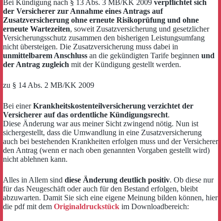
Bei Kündigung nach § 13 Abs. 3 MB/KK 2009
verpflichtet sich
der Versicherer zur Annahme eines Antrags auf
Zusatzversicherung ohne erneute Risikoprüfung und ohne
erneute Wartezeiten
, soweit Zusatzversicherung und gesetzlicher
Versicherungsschutz zusammen den bisherigen Leistungsumfang
nicht übersteigen. Die Zusatzversicherung muss dabei in
unmittelbarem Anschluss
an die gekündigten Tarife beginnen
und
der Antrag zugleich
mit der Kündigung gestellt werden.
zu § 14 Abs. 2 MB/KK 2009
Bei einer
Krankheitskostenteilversicherung verzichtet der
Versicherer auf das ordentliche Kündigungsrecht
.
Diese Änderung war aus meiner Sicht zwingend nötig. Nun ist
sichergestellt, dass die Umwandlung in eine Zusatzversicherung
auch bei bestehenden Krankheiten erfolgen muss und der Versicherer
den Antrag (wenn er nach oben genannten Vorgaben gestellt wird)
nicht ablehnen kann.
Alles in Allem sind
diese Änderung deutlich positiv
. Ob diese nur
für das Neugeschäft oder auch für den Bestand erfolgen, bleibt
abzuwarten. Damit Sie sich eine eigene Meinung bilden können, hier
die pdf mit dem
Originaldruckstück
im Downloadbereich: