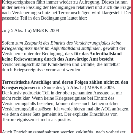
Kriegsereignissen führt immer wieder zu Aufregung. Dieses ist nun
in der neuen Fassung der Bedingungen relativiert und auch die Frage
nach Versicherungsschutz bei Terroranschlägen wird klargestellt. Der
passende Teil in den Bedingungen lautet hier:
zu § 5 Abs. 1 a) MB/KK 2009
Sofern
zum Zeitpunkt des Eintritts des Versicherungsfalles keine
Kriegsereignisse mehr im Aufenthaltsland stattfinden
, gewährt der
Versicherer unter der Bedingung, dass
für das Aufenthaltsland
keine Reisewarnung durch das Auswärtige Amt besteht
,
Versicherungsschutz für Krankheiten und Unfälle, die mittelbar
durch Kriegsereignisse verursacht werden.
Terroristische Anschläge und deren Folgen zählen nicht zu den
Kriegsereignissen
im Sinne des § 5 Abs.1 a) MB/KK 2009.
Der kursiv gedruckte Teil in der oben genannten Aussage ist mir
nicht recht klar. Wenn keine Kriegsereignisse bei Eintritt des
Versicherungsfalls bestehen, können diese auch keinen solchen
Versicherungsfall auslösen. Ich werde hierzu mal die AOL anfragen,
wie denn dieser Satz gemeint ist. Der explizite Einschluss von
Terrorereignissen ist mehr als positiv.
Auch Entziehungsmaßnahmen werden zukünftig, nach vorheriger