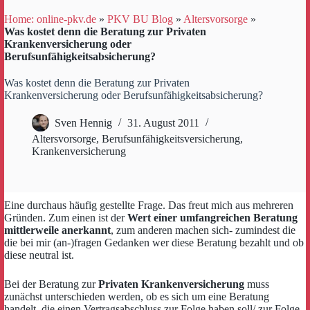
Home: online-pkv.de
»
PKV BU Blog
»
Altersvorsorge
»
Was kostet denn die Beratung zur Privaten
Krankenversicherung oder
Berufsunfähigkeitsabsicherung?
Was kostet denn die Beratung zur Privaten
Krankenversicherung oder Berufsunfähigkeitsabsicherung?
Sven Hennig
31. August 2011
Altersvorsorge
,
Berufsunfähigkeitsversicherung
,
Krankenversicherung
Eine durchaus häufig gestellte Frage. Das freut mich aus mehreren
Gründen. Zum einen ist der
Wert einer umfangreichen Beratung
mittlerweile anerkannt
, zum anderen machen sich- zumindest die
die bei mir (an-)fragen Gedanken wer diese Beratung bezahlt und ob
diese neutral ist.
Bei der Beratung zur
Privaten Krankenversicherung
muss
zunächst unterschieden werden, ob es sich um eine Beratung
handelt, die einen Vertragsabschluss zur Folge haben soll/ zur Folge