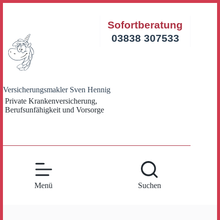
Zum
Inhalt
Sofortberatung
springen
03838 307533
Versicherungsmakler Sven Hennig
Private Krankenversicherung,
Berufsunfähigkeit und Vorsorge
Menü
Suchen