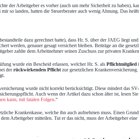
hte der Arbeitgeber es vorher (auch um mehr Sicherheit zu haben), kan
 bei mir so landen, hatten die Steuerberater auch wenig Ahnung. Das he
tandteile dazu gerechnet hatte), dass Hr. S. über der JAEG liegt und d
chert werden, genauer gesagt versichert bleiben. Beiträge an die geset
itgeber zahlte dem Arbeitnehmer seinen Zuschuss zur privaten Krankenv
üfung wurde ein Bescheid erlassen, welcher Hr. S. als
Pflichtmitglied
i
bei der
rückwirkenden Pflicht
zur gesetzlichen Krankenversicherung. 
gt.
versicherung wurde nicht korrekt berücksichtigt. Diese mindert das SV-
herungspflicht. Auch wenn der Artikel dazu schon älter ist, lesen Sie 
en kann, mit fatalen Folgen
.“
etzliche Krankenkasse, welche ihn auch aufnehmen muss. Einen Grund z
em Arbeitgeber mitteilen. Tut er das nicht, muss der Arbeitgeber eine 