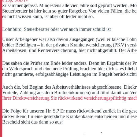
§ 28p, SGB IV
Zusammengefasst. Mindestens alle vier Jahre soll geprüft werden. Möc
Steuerberater ist hier kein so guter Ratgeber. Von vielen Fällen, die
es nicht wissen kann, ist aber oft leider nicht so.
Lohnbüro, Steuerberater oder wer auch immer schuld ist
Unser Arbeitgeber war also davon ausgegangen (weil er falsche Lohnbes
beider Beteiligten – in der privaten Krankenversicherung (PKV) versi
Arbeitslosen- und Rentenversicherung, hier nicht abgeführt. Der Arbe
Das sahen die Prüfer am Ende leider anders. Denn im Ergebnis der Pr
ein Widerspruch und eine neue Prüfung brachten hier nichts, es blieb 
nicht garantierte, erfolgsabhängige Leistungen im Entgelt berücksichti
Auch die, bei Beginn des Arbeitsverhältnisses abgeschlossene, Direkt
Vorteile, Zahlung aus dem Bruttoeinkommen) und führt damit zur Versic
Ihrer Direktversicherung Sie rückwirkend versicherungspflichtig mach
Die Folge für unseren Hr. S.? Er muss rückwirkend zurück in die ges
rückwirkend für eine gesetzliche Krankenkasse entscheiden und diese d
Bescheid sieht das dann so aus: