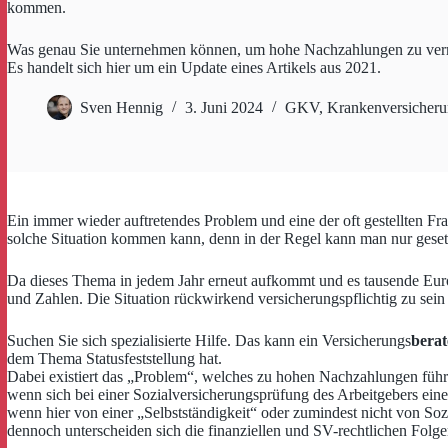
kommen.
Was genau Sie unternehmen können, um hohe Nachzahlungen zu vermei
Es handelt sich hier um ein Update eines Artikels aus 2021.
Sven Hennig
3. Juni 2024
GKV
,
Krankenversicher
Ein immer wieder auftretendes Problem und eine der oft gestellten Fr
solche Situation kommen kann, denn in der Regel kann man nur gesetzli
Da dieses Thema in jedem Jahr erneut aufkommt und es tausende Euro 
und Zahlen. Die Situation rückwirkend versicherungspflichtig zu sein 
Suchen Sie sich spezialisierte Hilfe. Das kann ein Versicherungs
berat
dem Thema Statusfeststellung hat.
Dabei existiert das „Problem“, welches zu hohen Nachzahlungen führ
wenn sich bei einer Sozialversicherungsprüfung des Arbeitgebers eine
wenn hier von einer „Selbstständigkeit“ oder zumindest nicht von Sozi
dennoch unterscheiden sich die finanziellen und SV-rechtlichen Folge