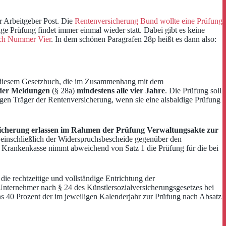
r Arbeitgeber Post. Die
Rentenversicherung Bund wollte eine Prüfung
e Prüfung findet immer einmal wieder statt. Dabei gibt es keine
uch Nummer Vier
. In dem schönen Paragrafen 28p heißt es dann also:
diesem Gesetzbuch, die im Zusammenhang mit dem
 der Meldungen
(§ 28a)
mindestens alle vier Jahre
. Die Prüfung soll
digen Träger der Rentenversicherung, wenn sie eine alsbaldige Prüfung
icherung erlassen im Rahmen der Prüfung Verwaltungsakte zur
einschließlich der Widerspruchsbescheide gegenüber den
he Krankenkasse nimmt abweichend von Satz 1 die Prüfung für die bei
e rechtzeitige und vollständige Entrichtung der
e Unternehmer nach § 24 des Künstlersozialversicherungsgesetzes bei
ens 40 Prozent der im jeweiligen Kalenderjahr zur Prüfung nach Absatz