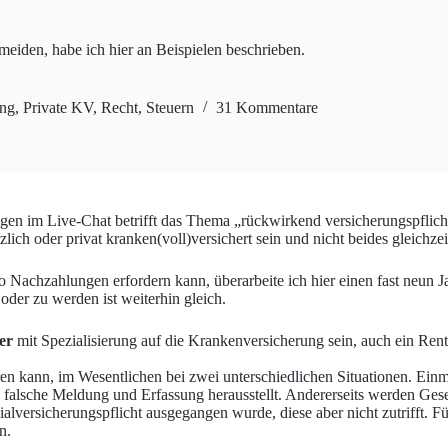
den, habe ich hier an Beispielen beschrieben.
ung
,
Private KV
,
Recht
,
Steuern
31 Kommentare
agen im Live-Chat betrifft das Thema „rückwirkend versicherungspflicht
ch oder privat kranken(voll)versichert sein und nicht beides gleichzei
Nachzahlungen erfordern kann, überarbeite ich hier einen fast neun Ja
oder zu werden ist weiterhin gleich.
er
mit Spezialisierung auf die Krankenversicherung sein, auch ein Ren
en kann, im Wesentlichen bei zwei unterschiedlichen Situationen. Ei
 falsche Meldung und Erfassung herausstellt. Andererseits werden Gese
alversicherungspflicht ausgegangen wurde, diese aber nicht zutrifft. Fü
n.