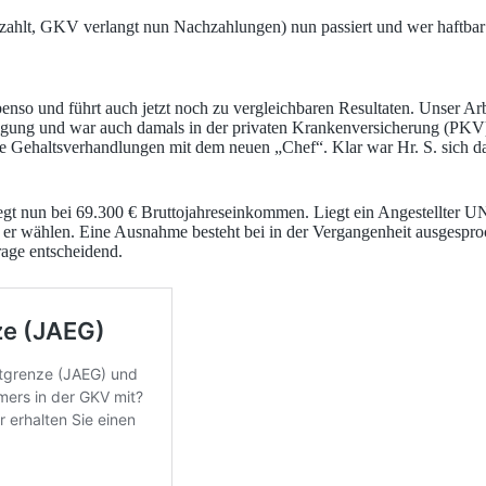
hlt, GKV verlangt nun Nachzahlungen) nun passiert und wer haftbar is
e ebenso und führt auch jetzt noch zu vergleichbaren Resultaten. Unser
äftigung und war auch damals in der privaten Krankenversicherung (PK
e Gehaltsverhandlungen mit dem neuen „Chef“. Klar war Hr. S. sich darü
 liegt nun bei 69.300 € Bruttojahreseinkommen. Liegt ein Angestellter 
ann er wählen. Eine Ausnahme besteht bei in der Vergangenheit ausgespr
Frage entscheidend.