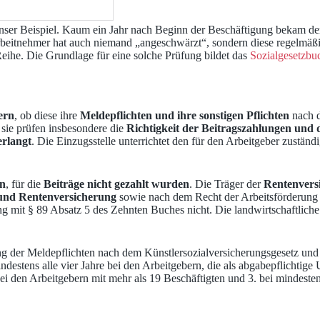
unser Beispiel. Kaum ein Jahr nach Beginn der Beschäftigung bekam de
rbeitnehmer hat auch niemand „angeschwärzt“, sondern diese regelmäßig
Reihe. Die Grundlage für eine solche Prüfung bildet das
Sozialgesetzb
ern
, ob diese ihre
Meldepflichten und ihre sonstigen Pflichten
nach 
sie prüfen insbesondere die
Richtigkeit der Beitragszahlungen und
erlangt
. Die Einzugsstelle unterrichtet den für den Arbeitgeber zustän
en
, für die
Beiträge nicht gezahlt wurden
. Die Träger der
Rentenvers
 und Rentenversicherung
sowie nach dem Recht der Arbeitsförderung 
ng mit § 89 Absatz 5 des Zehnten Buches nicht. Die landwirtschaftlic
 der Meldepflichten nach dem Künstlersozialversicherungsgesetz und di
ndestens alle vier Jahre bei den Arbeitgebern, die als abgabepflichtig
 bei den Arbeitgebern mit mehr als 19 Beschäftigten und 3. bei mindest