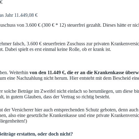
 €
as Jahr 11.449,08 €
uschuss von 3.600 € (300 € * 12) steuerfrei gezahlt. Dieses hätte er n
ehmer falsch, 3.600 € steuerfreien Zuschuss zur privaten Krankenvers
 Dabei spielt es erst einmal keine Rolle, ob er krank ist.
aben. Weiterhin
von den 11.449 €, die er an die Krankenkasse über
 um eine Nachzahlung nicht herum. Hier entsteht mit dem Bescheid ein
r solche Beträge im Zweifel nicht einfach so herumliegen, um diese bin
 in gutem Glauben, dass der Vertrag so richtig besteht.
at der Versicherer hier auch entsprechenden Schutz geboten, denn auch
hen, also eine gesetzliche Krankenkasse und eine private Krankenversic
liegenheiten!)
iträge erstatten, oder doch nicht?