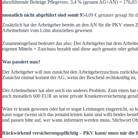
abzuführende Beiträge Pflegevers. 3,4 % (gesamt AG+AN) = 176,03
monatlich nicht abgeführt sind somit 9
54,09 € genauer gesagt für d
Zusätzlich hat der Arbeitgeber bereits an den AN für die PKV einen Z
Arbeitnehmer vom Lohn abzuziehen gewesen.
Zusammengefasst bedeutet das also: Der Arbeitgeber hat dem Arbeitn
eigenen Mitteln + Zuschuss bezahlt und diese auch genutzt oder gehabt.
Was passiert nun?
Der Arbeitgeber will nun zunächst den Arbeitgeberzuschuss zurückh
Zunächst einmal kommt der AG, wenn der Bescheid rechtskräftig ist,
Der Arbeitnehmer hat aber noch ein anderes Problem. Zum einen hat e
auch monatlich 600 EUR an seine private Krankenversicherung gezahlt,
Wäre er krank gewesen oder hat er sogar Leistungen eingereicht, so h
kann sogar (wenn sich das jemand leisten kann und will) beides beste
und passen bitte auf, wer wann informiert werden muss, Stichwort Ob
Rückwirkend versicherungspflichtig – PKV kann/ muss mir die Be