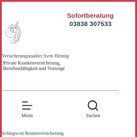
Zum
Inhalt
Sofortberatung
springen
03838 307533
Versicherungsmakler Sven Hennig
Private Krankenversicherung,
Berufsunfähigkeit und Vorsorge
Menü
Suchen
Schlagwort
Rentenversicherung