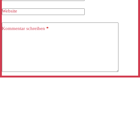
Website
Kommentar schreiben
*
Kommentar abschicken
Mobile “click and call”:
+49 (0)3838 30 75 33