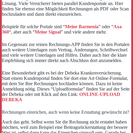
Lösung. Viele Versicherer bieten parallel Kundenportale an. Hier
finden Sie ebenso eine Möglichkeit Rechnungen als PDF oder Scan
hochzuladen und dann direkt einzureichen.
Beispiele für solche Portale sind “
Meine Barmenia
” oder “
Axa
360
“, aber auch “
Meine Signal
” und viele andere mehr.
Im Gegensatz zur reinen Rechnungs-APP finden Sie in den Portalen
auch weitere Unterlagen zum Vertrag, Änderungen, Schriftwechsel
und viele weitere Unterlagen und Hilfen. Daher auch hier die klare
Empfehlung sich immer direkt nach Abschluss dort anzumelden.
Eine Besonderheit gibt es bei der Debeka Krankenversicherung.
Statt einem Kundenportal finden Sie dort eine Art Online-Formular,
mit dem Sie Ihre Rechnungen hochladen können. Dazu ist keine
Anmeldung nötig. Dieses “Uploadformular” finden Sie auf der Seite
der Debeka oder mit Klick auf den Link:
ONLINE-UPLOAD
DEBEKA
Rechnungen einreichen, auch wenn keine Erstattung gewünscht ist?
Auch das geht. Selbst wenn Sie die Rechnung nicht erstattet haben
möchten, weil zum Beispiel eine Beitragsrückerstattung der bessere
Weg ist, selbst dann kann das Einreichen sinnvoll sein. Gerade bei