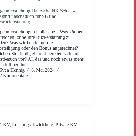
geuntersuchung Hallesche NK Select –
 sind unschädlich für SB und
gsrückerstattung
rgeuntersuchungen Hallesche – Was können
nreichen, ohne Ihre Rückerstattung zu
den? Was wird nicht auf die
beteiligung oder den Bonus angerechnet?
ichen Sie richtig ein und bereiten sich auf
ztbesuch vor? All das und noch etwas mehr
 ich Ihnen hier.
Sven Hennig
6. Mai 2024
2 Kommentare
GKV
,
Leistungsabwicklung
,
Private KV