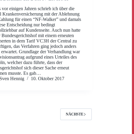
s vor einigen Jahren schrieb ich über die
l Krankenversicherung mit der Ablehnung
Zahlung für einen “NF-Walker” und damals
ese Entscheidung nur bedingt
llziehbar auf Kundenseite. Auch nun hatte
r Bundesgerichtshof mit einem erneuten
herten in dem Tarif VC3H der Central zu
ftigen, das Verfahren ging jedoch anders
s erwartet. Grundlage der Verhandlung war
visionsantrag aufgrund eines Urteiles des
n, welcher dazu führte, dass der
gerichtshof sich dieser Sache erneut
men musste. Es gab…
Sven Hennig
10. Oktober 2017
NÄCHSTE