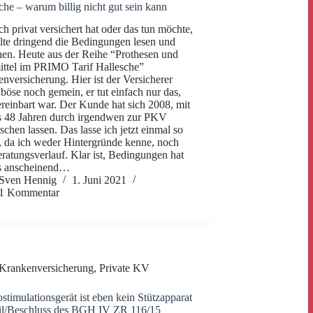
che – warum billig nicht gut sein kann
ch privat versichert hat oder das tun möchte,
llte dringend die Bedingungen lesen und
hen. Heute aus der Reihe “Prothesen und
ittel im PRIMO Tarif Hallesche”
nversicherung. Hier ist der Versicherer
böse noch gemein, er tut einfach nur das,
reinbart war. Der Kunde hat sich 2008, mit
s 48 Jahren durch irgendwen zur PKV
schen lassen. Das lasse ich jetzt einmal so
, da ich weder Hintergründe kenne, noch
ratungsverlauf. Klar ist, Bedingungen hat
s anscheinend…
Sven Hennig
1. Juni 2021
1 Kommentar
Krankenversicherung
,
Private KV
ostimulationsgerät ist eben kein Stützapparat
il/Beschluss des BGH IV ZR 116/15