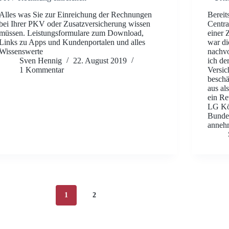
Alles was Sie zur Einreichung der Rechnungen
Bereit
bei Ihrer PKV oder Zusatzversicherung wissen
Centra
müssen. Leistungsformulare zum Download,
einer 
Links zu Apps und Kundenportalen und alles
war di
Wissenswerte
nachvo
Sven Hennig
22. August 2019
ich de
1 Kommentar
Versic
beschä
aus al
ein Re
LG Köl
Bundes
anneh
1
2