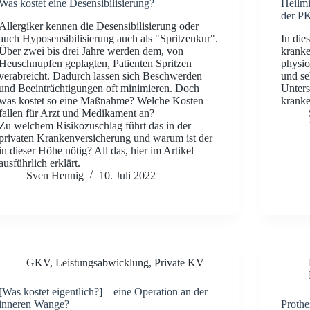
Was kostet eine Desensibilisierung?
Heilmi
der P
Allergiker kennen die Desensibilisierung oder
auch Hyposensibilisierung auch als "Spritzenkur".
In die
Über zwei bis drei Jahre werden dem, von
krank
Heuschnupfen geplagten, Patienten Spritzen
physio
verabreicht. Dadurch lassen sich Beschwerden
und se
und Beeinträchtigungen oft minimieren. Doch
Unters
was kostet so eine Maßnahme? Welche Kosten
kranke
fallen für Arzt und Medikament an?
Zu welchem Risikozuschlag führt das in der
privaten Krankenversicherung und warum ist der
in dieser Höhe nötig? All das, hier im Artikel
ausführlich erklärt.
Sven Hennig
10. Juli 2022
GKV
,
Leistungsabwicklung
,
Private KV
[Was kostet eigentlich?] – eine Operation an der
inneren Wange?
Prothe