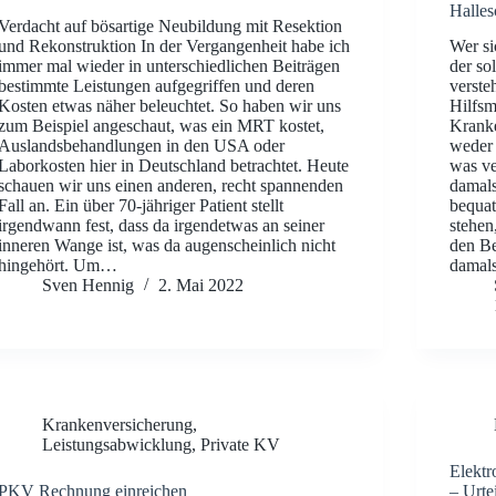
Halles
Verdacht auf bösartige Neubildung mit Resektion
und Rekonstruktion In der Vergangenheit habe ich
Wer si
immer mal wieder in unterschiedlichen Beiträgen
der so
bestimmte Leistungen aufgegriffen und deren
verste
Kosten etwas näher beleuchtet. So haben wir uns
Hilfsm
zum Beispiel angeschaut, was ein MRT kostet,
Kranke
Auslandsbehandlungen in den USA oder
weder 
Laborkosten hier in Deutschland betrachtet. Heute
was ve
schauen wir uns einen anderen, recht spannenden
damal
Fall an. Ein über 70-jähriger Patient stellt
bequat
irgendwann fest, dass da irgendetwas an seiner
stehen
inneren Wange ist, was da augenscheinlich nicht
den Be
hingehört. Um…
damal
Sven Hennig
2. Mai 2022
Krankenversicherung
,
Leistungsabwicklung
,
Private KV
Elektr
PKV Rechnung einreichen
– Urte