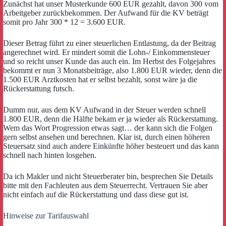
Zunächst hat unser Musterkunde 600 EUR gezahlt, davon 300 vom
Arbeitgeber zurückbekommen. Der Aufwand für die KV beträgt
somit pro Jahr 300 * 12 = 3.600 EUR.
Dieser Betrag führt zu einer steuerlichen Entlastung, da der Beitrag
angerechnet wird. Er mindert somit die Lohn-/ Einkommensteuer
und so reicht unser Kunde das auch ein. Im Herbst des Folgejahres
bekommt er nun 3 Monatsbeiträge, also 1.800 EUR wieder, denn die
1.500 EUR Arztkosten hat er selbst bezahlt, sonst wäre ja die
Rückerstattung futsch.
Dumm nur, aus dem KV Aufwand in der Steuer werden schnell
1.800 EUR, denn die Hälfte bekam er ja wieder als Rückerstattung.
Wem das Wort Progression etwas sagt… der kann sich die Folgen
gern selbst ansehen und berechnen. Klar ist, durch einen höheren
Steuersatz sind auch andere Einkünfte höher besteuert und das kann
schnell nach hinten losgehen.
Da ich Makler und nicht Steuerberater bin, besprechen Sie Details
bitte mit den Fachleuten aus dem Steuerrecht. Vertrauen Sie aber
nicht einfach auf die Rückerstattung und dass diese gut ist.
Hinweise zur Tarifauswahl