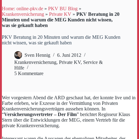
Home: online-pkv.de
»
PKV BU Blog
»
Krankenversicherung
»
Private KV
»
PKV Beratung in 20
Minuten und warum die MEG Kunden nicht wissen,
was sie gekauft haben
PKV Beratung in 20 Minuten und warum die MEG Kunden
nicht wissen, was sie gekauft haben
Sven Hennig
6. Juni 2012
Krankenversicherung
,
Private KV
,
Service &
Hilfe
5 Kommentare
Wer vorgestern Abend die ARD geschaut hat, der konnte live und in
Farbe erleben, wie Exzesse in der Vermittlung von Privaten
Krankenversicherungsverträgen aussehen können. In
“
Versicherungsvertreter – Der Film
” berichtet Regisseur Klaus
Stern über die Entwicklungen der MEG, einem Vertrieb für die
private Krankenversicherung.
Interessant waren die Aussagen der ehemaligen Mitarbeiter, der