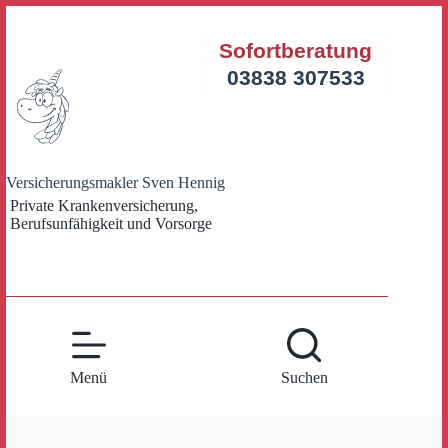
Zum
Inhalt
Sofortberatung
springen
03838 307533
Versicherungsmakler Sven Hennig
Private Krankenversicherung,
Berufsunfähigkeit und Vorsorge
Menü
Suchen