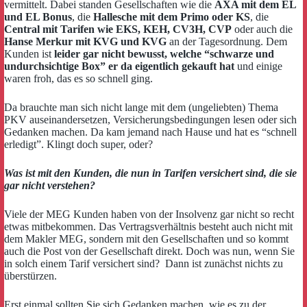
vermittelt. Dabei standen Gesellschaften wie die
AXA mit dem EL
und EL Bonus
, die
Hallesche mit dem Primo oder KS
, die
Central mit Tarifen wie EKS, KEH, CV3H, CVP
oder auch die
Hanse Merkur mit KVG und KVG
an der Tagesordnung. Dem
Kunden ist
leider gar nicht bewusst, welche “schwarze und
undurchsichtige Box” er da eigentlich gekauft hat
und einige
waren froh, das es so schnell ging.
Da brauchte man sich nicht lange mit dem (ungeliebten) Thema
PKV auseinandersetzen, Versicherungsbedingungen lesen oder sich
Gedanken machen. Da kam jemand nach Hause und hat es “schnell
erledigt”. Klingt doch super, oder?
Was ist mit den Kunden, die nun in Tarifen versichert sind, die sie
gar nicht verstehen?
Viele der MEG Kunden haben von der Insolvenz gar nicht so recht
etwas mitbekommen.
Das Vertragsverhältnis besteht auch nicht mit
dem Makler MEG, sondern mit den Gesellschaften und so kommt
auch die Post von der Gesellschaft direkt. Doch was nun, wenn Sie
in solch einem Tarif versichert sind? Dann ist zunächst nichts zu
überstürzen.
Erst einmal sollten Sie sich Gedanken machen, wie es zu der