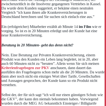
zwischenzeitlich in die Insolvenz gegangenen Vertriebes in Kassel.
Da wurde dem Kunden suggeriert, er bekäme einen neutralen
Vergleich “ich kann ihnen alle Krankenversicherungen in
Deutschland berechnen und Sie suchen sich einfach eine aus.”
Ein (erfolgreicher) Mitarbeiter erzählt ab Minute 14
im Film
wie er
vorging. So ist es in 20 Minuten erledigt und der Kunde hat eine
neue Krankenversicherung.
Beratung in 20 Minuten- geht das denn nicht?
Nein. Eine Beratung zur Privaten Krankenversicherung, einem
Produkt was den Kunden ein Leben lang begleitet, ist in 20, aber
auch 60 Minuten nicht zu “beraten”. Allein wenn Sie sich meinen
Kriterienfragebogen zur PKV
anschauen, dann dauert das
ausfüllen des Fragebogens schon mehr als die 20 Minuten. Da wurde
dann aber noch nicht ein einziges Wort über Tarife, Gesellschaften
und Aussagen gesprochen, der Kunde kann so ein Produkt nicht
verstehen.
Selbst der, der für sich sagt “ich will nur einen günstigen Schutz wie
die GKV”, der kann den niemals bekommen haben. Vorwiegend
wurden durch die MEG AG bekanntlich Einsteiger-/ Billigtarife