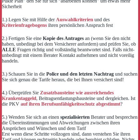
Pukte Plan” den Sie für sich “abarbeiten können” um etwas mehr
Sicherheit
1.) Legen Sie mit Hilfe der
Auswahlkriterien
und des
Kriterienfragebogens
ihren persönlichen Anspruch fest
2.) Fertigen Sie eine
Kopie des Antrages
an (wenn Sie den nicht
haben, unbedingt bei dem Versicherer anfordern) und prüfen Sie, ob
ALLE
Fragen richtig und vollständig beantwortet sind. Falls nicht-
unbedingt mit einem Berater Kontakt aufnehmen und nicht voreilig
handeln.
3.) Schauen Sie in die
Police und den letzten Nachtrag
und suchen
Sie sich genau die Tarife heraus, die bei Ihnen versichert sind!
4.) Überprüfen Sie
Zusatzbausteine wie ausreichendes
Krankentaggeld
, Beitragsentlastungsbausteine und dergleichen. Ist
die PKV
auf ihren Berufsunfähigkeitsschutz abgestimmt
?
5.) Wenden Sie sich an einen
spezialisierten
Berater und besprechen
die Übereinstimmungen und Abweichungen zwischen ihren
Ansprüchen und Wünschen und dem Tarif
Erst wenn diese Schritte vollzogen sind, dann verstehen Sie ihren
Tarif und können rechtzeitig handeln oder beruhigt schlafen. Nichts