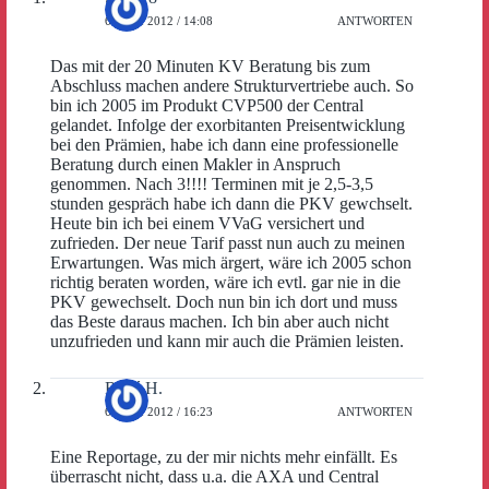
6. JUNI 2012 / 14:08
ANTWORTEN
Das mit der 20 Minuten KV Beratung bis zum
Abschluss machen andere Strukturvertriebe auch. So
bin ich 2005 im Produkt CVP500 der Central
gelandet. Infolge der exorbitanten Preisentwicklung
bei den Prämien, habe ich dann eine professionelle
Beratung durch einen Makler in Anspruch
genommen. Nach 3!!!! Terminen mit je 2,5-3,5
stunden gespräch habe ich dann die PKV gewchselt.
Heute bin ich bei einem VVaG versichert und
zufrieden. Der neue Tarif passt nun auch zu meinen
Erwartungen. Was mich ärgert, wäre ich 2005 schon
richtig beraten worden, wäre ich evtl. gar nie in die
PKV gewechselt. Doch nun bin ich dort und muss
das Beste daraus machen. Ich bin aber auch nicht
unzufrieden und kann mir auch die Prämien leisten.
René H.
6. JUNI 2012 / 16:23
ANTWORTEN
Eine Reportage, zu der mir nichts mehr einfällt. Es
überrascht nicht, dass u.a. die AXA und Central