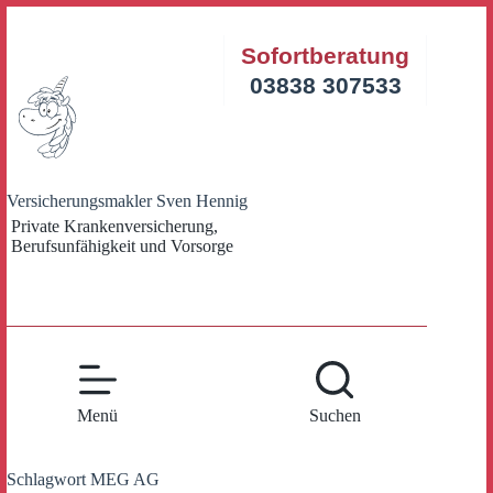
Zum
Inhalt
Sofortberatung
springen
03838 307533
Versicherungsmakler Sven Hennig
Private Krankenversicherung,
Berufsunfähigkeit und Vorsorge
Menü
Suchen
Schlagwort
MEG AG