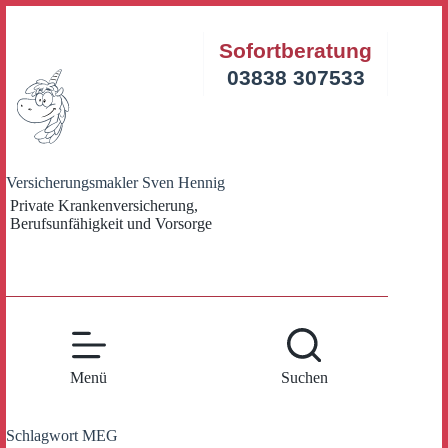
Zum
Inhalt
Sofortberatung
springen
03838 307533
Versicherungsmakler Sven Hennig
Private Krankenversicherung,
Berufsunfähigkeit und Vorsorge
Menü
Suchen
Schlagwort
MEG