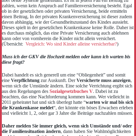
aber beide Systeme gemeinsam. Es ist in jedem Fall ein Beitrag zu
zahlen, wenn kein Anspruch auf Familienversicherung besteht. Egal
ob in der gesetzlichen oder privaten Versicherung, beide ermitteln
einen Beitrag, In der privaten Krankenversicherung ist dieser zudem
davon abhängig, wie der Gesundheitszustand des Kindes aussieht.
Dieses spielt in der gesetzlichen Krankenkasse keine Rolle. Daher ist
es durchaus möglich, das eine Private Versicherung auch ablehnen
kann oder von vornherein die Kinder nicht allein versichert.
(Übersicht:
Vergleich: Wo sind Kinder alleine versicherbar?
)
Muss ich der GKV die Hochzeit melden oder kann ich warten bis
diese fragt?
Dabei handelt es sich generell um eine “Obliegenheit” und somit
eine
Verpflichtung
zur Auskunft. Der
Versicherte muss anzeigen
,
wenn sich die Umstände ändern. Eine solche Verrichtung ergibt sich
aus den Regelungen des
Sozialgesetzbuches V
. Dabei ist zu
beachten, das eine Nachforderung kommen kann. Wer vielleicht in
2011 geheiratet hat und sich überlegt hatte “
warten wir mal bis sich
die Krankenkasse meldet
“, der könnte ein böses Erwachen erleben
und vielleicht 1, 2, oder gar 3 Jahre die Beiträge nachzahlen müssen.
Daher melden Sie immer gleich, wenn sich Umstände und/ oder
die Familiensituation ändern
, dann haben Sie Wahlmöglichkeiten