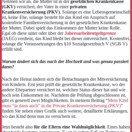
Nehmen wir an, die Mutter ist in der
gesetzlichen Krankenkasse
(GKV)
versichert, der Vater in einer
privaten
Krankenversicherung (PKV)
. Solange es eine Lebensgemeinschaft
ist, keine Ehe, solange besteht für das Kind ein Anspruch auf
kostenfreie Familienversicherung in der gesetzlichen Krankenkasse
der Mutter. Dabei spielt das Einkommen der Mutter keine Rolle.
Egal ob diese unter oder über der
Jahresarbeitentgeltgrenze
(JAEG) verdient, das Kind bleibt bei dieser mitversichert. Kostenfrei,
solange die Voraussetzungen des §10 Sozialgesetzbuch V (SGB V)
erfüllt sind.
Warum ändert sich das nach der Hochzeit und was genau passiert
dann?
Nach der Heirat ändern sich die Betrachtungen der Mitversicherung
von Kindern. Erst jetzt prüft die gesetzliche Krankenkasse, wo der
andere Ehepartner versichert ist, welchen Status dieser hat und wie
hoch sein Einkommen ist. Nachdem die Prüfung abgeschlossen ist,
gibt es generell zwei Möglichkeiten. In meinem Beitrag “
Mein Kind
muss “ja dann auch” in die Private Krankenversicherung (PKV)
”
finden Sie neben einer Grafik auch weitere, detaillierte Erklärungen,
wo das Kind denn nun zu versichern ist.
Jetzt besteht also
für die Eltern eine Wahlmöglichkeit
. Eines haben