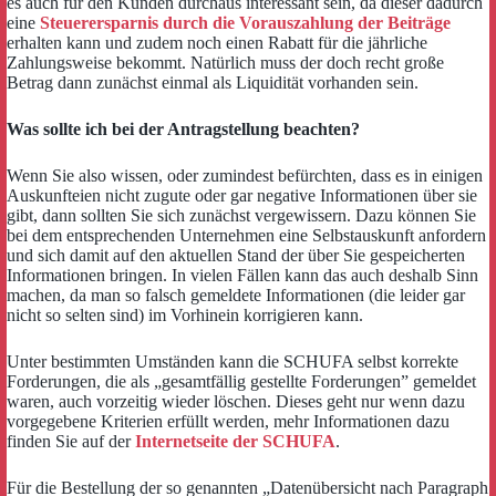
es auch für den Kunden durchaus interessant sein, da dieser dadurch
eine
Steuerersparnis durch die Vorauszahlung der Beiträge
erhalten kann und zudem noch einen Rabatt für die jährliche
Zahlungsweise bekommt. Natürlich muss der doch recht große
Betrag dann zunächst einmal als Liquidität vorhanden sein.
Was sollte ich bei der Antragstellung beachten?
Wenn Sie also wissen, oder zumindest befürchten, dass es in einigen
Auskunfteien nicht zugute oder gar negative Informationen über sie
gibt, dann sollten Sie sich zunächst vergewissern. Dazu können Sie
bei dem entsprechenden Unternehmen eine Selbstauskunft anfordern
und sich damit auf den aktuellen Stand der über Sie gespeicherten
Informationen bringen. In vielen Fällen kann das auch deshalb Sinn
machen, da man so falsch gemeldete Informationen (die leider gar
nicht so selten sind) im Vorhinein korrigieren kann.
Unter bestimmten Umständen kann die SCHUFA selbst korrekte
Forderungen, die als „gesamtfällig gestellte Forderungen” gemeldet
waren, auch vorzeitig wieder löschen. Dieses geht nur wenn dazu
vorgegebene Kriterien erfüllt werden, mehr Informationen dazu
finden Sie auf der
Internetseite der SCHUFA
.
Für die Bestellung der so genannten „Datenübersicht nach Paragraph