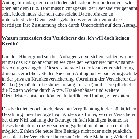
Antragsformular
, denn dort finden sich solche Formulierungen wie
oben auf dem Bild. Dort muss nicht speziell der Dienstleister genannt
sein, jedoch muss klar sein dass solche Datenabfragen an
unterschiedliche Dienstleister gehalten werden dürfen und sie
bestätigen Ihre Zustimmung eben durch Unterschrift auf dem Antrag.
Warum interessiert den Versicherer das, ich will doch keinen
Kredit?
Um den Hintergrund solcher Anfragen zu verstehen, sollten wir uns
einmal das Risiko anschauen welches der Versicherer mit Annahme
des Antrages eingeht. Dieses ist gerade in der Krankenversicherung
durchaus erheblich. Stellen Sie einen Antrag auf Versicherungsschutz
in der privaten Krankenversicherung, übernimmt der Versicherer das
Risiko (gemäß dem Leistungsumfang im Tarif) und ist verpflichtet
die Kosten welche durch Ärzte, Krankenhäuser und weitere
Dienstleister entstehen können, in tariflichen Umfang zu erstatten.
Das bedeutet jedoch auch, dass ihre Verpflichtung in der pünktlichen
Bezahlung ihrer Beiträge liegt. Anders als früher, wo der Versicherer
bei einer Nichtzahlung der Beiträge einfach kündigen konnte, ist
dieses heute durch die Versicherungspflicht nicht mehr so einfach
möglich. Zahlen Sie heute Ihre Beiträge nicht oder nicht pünktlich,
so schickt der Versicherer Ihnen zunächst eine Mahnung,Weiterhin