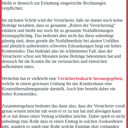
bleibt er dennoch zur Erstattung eingereichte Rechnungen
verpflichtet.
Im nächsten Schritt wird der Versicherer, falls sie immer noch keine
Beiträge bezahlen, dass so genannte „Ruhen der Versicherung“
erklären und bleibt nur noch für so genannte Notfallleistungen
leistungspflichtig. Das bedeutet aber nicht das diese unbedingt
günstig sind, denn gerade die Notfallmedizin bei akuten Unfällen
und plötzlich auftretenden schweren Erkrankungen birgt ein hohes
Kostenrisiko. Das bedeutet also im schlimmsten Fall, dass der
Versicherer schon seit Monaten keine Beiträge bekommen hat und
dennoch für die Kosten die sie verursachen und einreichen
aufkommen muss.
Weiterhin hat er vielleicht eine
Versichertenkarte herausgegeben
,
welche in einem gewissen Umfang für das Krankenhaus eine
Kostenübernahmegarantie darstellt. Auch hier besteht daher ein
hohes Kostenrisiko.
Zusammengefasst bedeutet das dann also, dass der Versicherer vorab
genau wissen möchte mit wem er es zu tun hat und abwägen kann
ob er mit ihnen einen Vertrag schließen möchte. Dabei spielt es nicht
unbedingt eine Rolle dass es einen Eintrag in solchen Auskunfteien
gibt, sondern es spielt eine Rolle welche Einträge dort vorhanden