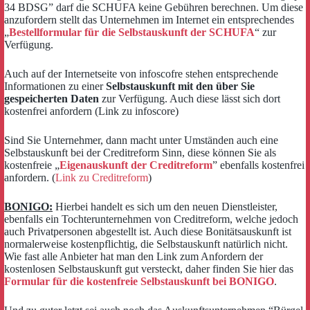
34 BDSG” darf die SCHUFA keine Gebühren berechnen. Um diese
anzufordern stellt das Unternehmen im Internet ein entsprechendes
„
Bestellformular für die Selbstauskunft der SCHUFA
“ zur
Verfügung.
Auch auf der Internetseite von infoscofre stehen entsprechende
Informationen zu einer
Selbstauskunft mit den über Sie
gespeicherten Daten
zur Verfügung. Auch diese lässt sich dort
kostenfrei anfordern (Link zu infoscore)
Sind Sie Unternehmer, dann macht unter Umständen auch eine
Selbstauskunft bei der Creditreform Sinn, diese können Sie als
kostenfreie „
Eigenauskunft der Creditreform
” ebenfalls kostenfrei
anfordern. (
Link zu Creditreform
)
BONIGO:
Hierbei handelt es sich um den neuen Dienstleister,
ebenfalls ein Tochterunternehmen von Creditreform, welche jedoch
auch Privatpersonen abgestellt ist. Auch diese Bonitätsauskunft ist
normalerweise kostenpflichtig, die Selbstauskunft natürlich nicht.
Wie fast alle Anbieter hat man den Link zum Anfordern der
kostenlosen Selbstauskunft gut versteckt, daher finden Sie hier das
Formular für die kostenfreie Selbstauskunft bei BONIGO
.