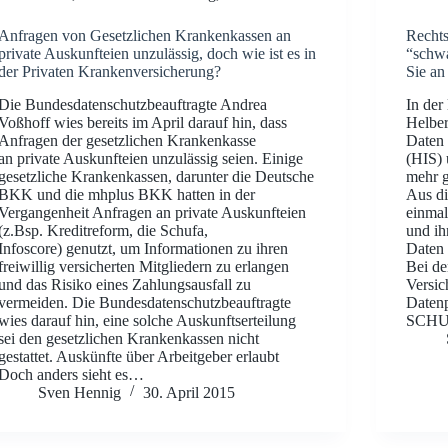
Anfragen von Gesetzlichen Krankenkassen an
Rechts
private Auskunfteien unzulässig, doch wie ist es in
“schwa
der Privaten Krankenversicherung?
Sie an
Die Bundesdatenschutzbeauftragte Andrea
In der
Voßhoff wies bereits im April darauf hin, dass
Helber
Anfragen der gesetzlichen Krankenkasse
Daten 
an private Auskunfteien unzulässig seien. Einige
(HIS) 
gesetzliche Krankenkassen, darunter die Deutsche
mehr g
BKK und die mhplus BKK hatten in der
Aus di
Vergangenheit Anfragen an private Auskunfteien
einmal
(z.Bsp. Kreditreform, die Schufa,
und ih
Infoscore) genutzt, um Informationen zu ihren
Daten 
freiwillig versicherten Mitgliedern zu erlangen
Bei de
und das Risiko eines Zahlungsausfall zu
Versic
vermeiden. Die Bundesdatenschutzbeauftragte
Datenp
wies darauf hin, eine solche Auskunftserteilung
SCH
sei den gesetzlichen Krankenkassen nicht
gestattet. Auskünfte über Arbeitgeber erlaubt
Doch anders sieht es…
Sven Hennig
30. April 2015