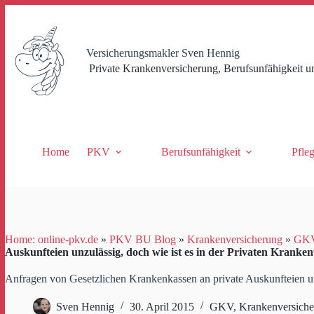
Zum
Inhalt
springen
Versicherungsmakler Sven Hennig
Private Krankenversicherung, Berufsunfähigkeit u
Home
PKV
Berufsunfähigkeit
Pfle
Home: online-pkv.de
»
PKV BU Blog
»
Krankenversicherung
»
GK
Auskunfteien unzulässig, doch wie ist es in der Privaten Kranke
Anfragen von Gesetzlichen Krankenkassen an private Auskunfteien unz
Sven Hennig
30. April 2015
GKV
,
Krankenversich