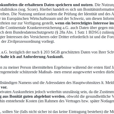
kunfteien die erhaltenen Daten speichern und nutzen
. Die Nutzun
llrisikos (sog. Score). Hierbei handelt es sich um Bonitätsinformation
reiben. Die Nutzung umfasst zudem die Prüfung der Identität und des A
ner im Europäischen Wirtschaftsraum und der Schweiz, um diesen Inform
eien nur zur Verfügung gestellt,
wenn ein berechtigtes Interesse im
 die Continentale Krankenversicherung a.G. auch Daten über gegen mi
ach dem Bundesdatenschutzgesetz (§ 28a Abs. 1 Satz 1 BDSG) zulässig u
er Interessen des Versicherers oder Dritter erforderlich ist und die For
94 der Zivilprozessordnung vorliegt.
 a.G. bezüglich der nach § 203 StGB geschützten Daten von Ihrer Sch
rhalte ich auf Anforderung Auskunft.
en zu meiner Person übermittelten Ergebnisse während der ersten fünf J
rtengemeinde schützende Maßnah- men erneut ausgewertet werden dürfe
ollständigen Namens und die Adressdaten des Hauptwohnsitzes lt. Melde
 vor.
ivaten Auskunfteien jedoch weiterhin unzulässig sein, da die Zustimmun
g aus Bonität guten abgelehnt werden
, obwohl die gesundheitliche V
erhin entstehende Kosten (im Rahmen des Vertrages bzw. später Notlag
sollten Sie (falls nicht sicher ist das keine Eintragung bestehen) die M