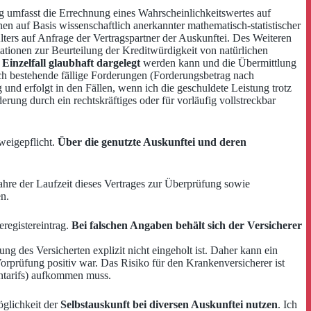
g umfasst die Errechnung eines Wahrscheinlichkeitswertes auf
en auf Basis wissenschaftlich anerkannter mathematisch-statistischer
lters auf Anfrage der Vertragspartner der Auskunftei. Des Weiteren
ationen zur Beurteilung der Kreditwürdigkeit von natürlichen
 Einzelfall glaubhaft dargelegt
werden kann und die Übermittlung
ch bestehende fällige Forderungen (Forderungsbetrag nach
nd erfolgt in den Fällen, wenn ich die geschuldete Leistung trotz
derung durch ein rechtskräftiges oder für vorläufig vollstreckbar
weigepflicht.
Über die genutzte Auskunftei und deren
ahre der Laufzeit dieses Vertrages zur Überprüfung sowie
n.
registereintrag.
Bei falschen Angaben behält sich der Versicherer
g des Versicherten explizit nicht eingeholt ist. Daher kann ein
orprüfung positiv war. Das Risiko für den Krankenversicherer ist
entarifs) aufkommen muss.
öglichkeit der
Selbstauskunft bei diversen Auskunftei nutzen
. Ich