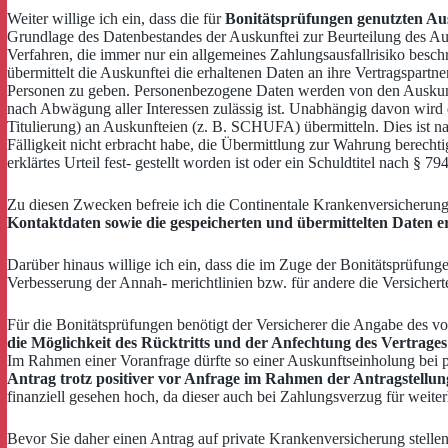
Weiter willige ich ein, dass die für
Bonitätsprüfungen genutzten Aus
Grundlage des Datenbestandes der Auskunftei zur Beurteilung des Ausfa
Verfahren, die immer nur ein allgemeines Zahlungsausfallrisiko besch
übermittelt die Auskunftei die erhaltenen Daten an ihre Vertragspart
Personen zu geben. Personenbezogene Daten werden von den Auskunft
nach Abwägung aller Interessen zulässig ist. Unabhängig davon wird
Titulierung) an Auskunfteien (z. B. SCHUFA) übermitteln. Dies ist n
Fälligkeit nicht erbracht habe, die Übermittlung zur Wahrung berechtigt
erklärtes Urteil fest- gestellt worden ist oder ein Schuldtitel nach § 7
Zu diesen Zwecken befreie ich die Continentale Krankenversicherung
Kontaktdaten sowie die gespeicherten und übermittelten Daten e
Darüber hinaus willige ich ein, dass die im Zuge der Bonitätsprüfung
Verbesserung der Annah- merichtlinien bzw. für andere die Versiche
Für die Bonitätsprüfungen benötigt der Versicherer die Angabe des v
die Möglichkeit des Rücktritts und der Anfechtung des Vertrages
Im Rahmen einer Voranfrage dürfte so einer Auskunftseinholung bei pr
Antrag trotz positiver vor Anfrage im Rahmen der Antragstellun
finanziell gesehen hoch, da dieser auch bei Zahlungsverzug für weit
Bevor Sie daher einen Antrag auf private Krankenversicherung stellen, 