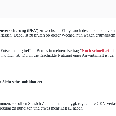
enversicherung (PKV)
zu wechseln. Einige auch deshalb, da die vom
rlassen. Dabei ist zu prüfen ob dieser Wechsel nun wegen erstmaligem Ü
 Entscheidung treffen. Bereits in meinem Beitrag “
Noch schnell -ein J
 möglich ist. Durch die geschickte Nutzung einer Anwartschaft ist de
r Sicht sehr ambitioniert
.
men, so sollten Sie sich Zeit nehmen und ggf. regulär die GKV verl
se regulär zu kündigen und etwas mehr Zeit zu haben.