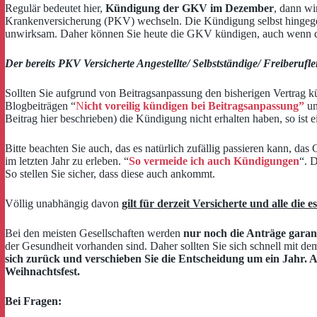
Regulär bedeutet hier,
Kündigung der GKV im Dezember
, dann wi
Krankenversicherung (PKV) wechseln. Die Kündigung selbst hingegen 
unwirksam. Daher können Sie heute die GKV kündigen, auch wenn der
Der bereits PKV Versicherte Angestellte/ Selbstständige/ Freiberufle
Sollten Sie aufgrund von Beitragsanpassung den bisherigen Vertrag kün
Blogbeiträgen “
N
icht voreilig kündigen bei Beitragsanpassung”
u
Beitrag hier beschrieben) die Kündigung nicht erhalten haben, so ist 
Bitte beachten Sie auch, das es natürlich zufällig passieren kann, d
im letzten Jahr zu erleben. “
So vermeide ich auch Kündigungen
“. 
So stellen Sie sicher, dass diese auch ankommt.
Völlig unabhängig davon
gilt für derzeit Versicherte und alle die 
Bei den meisten Gesellschaften werden
nur noch die Anträge garant
der Gesundheit vorhanden sind. Daher sollten Sie sich schnell mit d
sich zurück und verschieben Sie die Entscheidung um ein Jahr. 
Weihnachtsfest.
Bei Fragen: