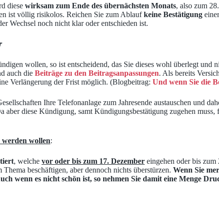
rd diese
wirksam zum Ende des übernächsten Monats
, also zum 28
ist völlig risikolos. Reichen Sie zum Ablauf
keine Bestätigung
einer
 Wechsel noch nicht klar oder entschieden ist.
r
digen wollen, so ist entscheidend, das Sie dieses wohl überlegt und ni
nd auch die
Beiträge zu den Beitragsanpassungen
. Als bereits Versi
eine Verlängerung der Frist möglich. (Blogbeitrag:
Und wenn Sie die B
as Gesellschaften Ihre Telefonanlage zum Jahresende austauschen und da
Da aber diese Kündigung, samt Kündigungsbestätigung zugehen muss, fax
es werden wollen
:
iert
, welche
vor oder bis zum 17. Dezember
eingehen oder bis zum 
em Thema beschäftigen, aber dennoch nichts überstürzen.
Wenn Sie merk
Auch wenn es nicht schön ist, so nehmen Sie damit eine Menge Dr