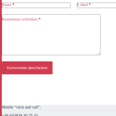
Name
*
E-Mail
*
Kommentar schreiben
*
Kommentar abschicken
Mobile “click and call”:
+49 (0)3838 30 75 33