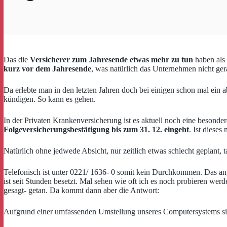
Das die
Versicherer zum Jahresende etwas mehr zu tun
haben als 
kurz vor dem Jahresende
, was natürlich das Unternehmen nicht gera
Da erlebte man in den letzten Jahren doch bei einigen schon mal ein ab
kündigen. So kann es gehen.
In der Privaten Krankenversicherung ist es aktuell noch eine beson
Folgeversicherungsbestätigung bis zum 31. 12. eingeht
. Ist dieses
Natürlich ohne jedwede Absicht, nur zeitlich etwas schlecht geplant, 
Telefonisch ist unter 0221/ 1636- 0 somit kein Durchkommen. Das 
ist seit Stunden besetzt. Mal sehen wie oft ich es noch probieren w
gesagt- getan. Da kommt dann aber die Antwort:
Aufgrund einer umfassenden Umstellung unseres Computersystems si