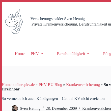
Zum
Inhalt
springen
Versicherungsmakler Sven Hennig
Private Krankenversicherung, Berufsunfähigkeit u
Home
PKV
Berufsunfähigkeit
Pfle
Home: online-pkv.de
»
PKV BU Blog
»
Krankenversicherung
»
So 
erreichbar
So vermeide ich auch Kündigungen – Central KV nicht erreichbar
Sven Hennig
28. Dezember 2009
Krankenversicher