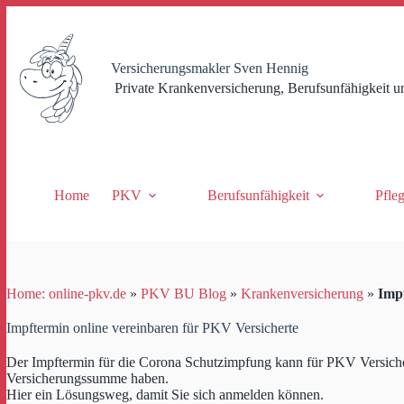
Zum
Inhalt
springen
Versicherungsmakler Sven Hennig
Private Krankenversicherung, Berufsunfähigkeit u
Home
PKV
Berufsunfähigkeit
Pfle
Home: online-pkv.de
»
PKV BU Blog
»
Krankenversicherung
»
Impf
Impftermin online vereinbaren für PKV Versicherte
Der Impftermin für die Corona Schutzimpfung kann für PKV Versicher
Versicherungssumme haben.
Hier ein Lösungsweg, damit Sie sich anmelden können.