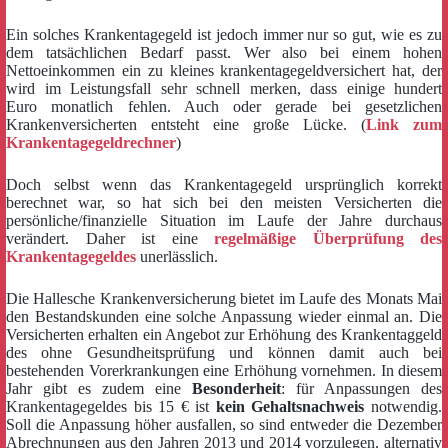
Ein solches Krankentagegeld ist jedoch immer nur so gut, wie es zu
dem tatsächlichen Bedarf passt. Wer also bei einem hohen
Nettoeinkommen ein zu kleines krankentagegeldversichert hat, der
wird im Leistungsfall sehr schnell merken, dass einige hundert
Euro monatlich fehlen. Auch oder gerade bei gesetzlichen
Krankenversicherten entsteht eine große Lücke. (
Link zum
Krankentagegeldrechner
)
Doch selbst wenn das Krankentagegeld ursprünglich korrekt
berechnet war, so hat sich bei den meisten Versicherten die
persönliche/finanzielle Situation im Laufe der Jahre durchaus
verändert. Daher ist eine
regelmäßige Überprüfung des
Krankentagegeldes
unerlässlich.
Die Hallesche Krankenversicherung bietet im Laufe des Monats Mai
den Bestandskunden eine solche Anpassung wieder einmal an. Die
Versicherten erhalten ein Angebot zur Erhöhung des Krankentaggeld
des ohne Gesundheitsprüfung und können damit auch bei
bestehenden Vorerkrankungen eine Erhöhung vornehmen. In diesem
Jahr gibt es zudem eine
Besonderheit
: für Anpassungen des
Krankentagegeldes bis 15 € ist
kein Gehaltsnachweis
notwendig.
Soll die Anpassung höher ausfallen, so sind entweder die Dezember
Abrechnungen aus den Jahren 2013 und 2014 vorzulegen, alternativ