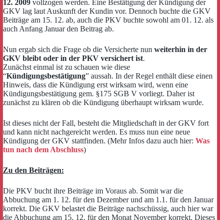
12. 2009
vollzogen werden. Eine Bestätigung der Kündigung der
GKV lag laut Auskunft der Kundin vor. Dennoch buchte die GKV
Beiträge am 15. 12. ab, auch die PKV buchte sowohl am 01. 12. als
auch Anfang Januar den Beitrag ab.
Nun ergab sich die Frage ob die Versicherte nun
weiterhin in der
GKV bleibt oder in der PKV versichert ist
.
Zunächst einmal ist zu schauen wie diese
“
Kündigungsbestätigung
” aussah. In der Regel enthält diese einen
Hinweis, dass die Kündigung erst wirksam wird, wenn eine
Kündigungsbestätigung gem. §175 SGB V vorliegt. Daher ist
zunächst zu klären ob die Kündigung überhaupt wirksam wurde.
Ist dieses nicht der Fall, besteht die Mitgliedschaft in der GKV fort
und kann nicht nachgereicht werden. Es muss nun eine neue
Kündigung der GKV stattfinden. (Mehr Infos dazu auch hier:
Was
tun nach dem Abschluss
)
Zu den Beiträgen:
Die PKV bucht ihre Beiträge im Voraus ab. Somit war die
Abbuchung am 1. 12. für den Dezember und am 1.1. für den Januar
korrekt. Die GKV belastet die Beiträge nachschüssig, auch hier war
die Abbuchung am 15. 12. für den Monat November korrekt. Dieses