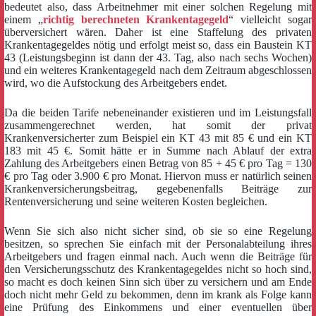
bedeutet also, dass Arbeitnehmer mit einer solchen Regelung mit
einem „
richtig berechneten Krankentagegeld
“ vielleicht sogar
überversichert wären. Daher ist eine Staffelung des privaten
Krankentagegeldes nötig und erfolgt meist so, dass ein Baustein KT
43 (Leistungsbeginn ist dann der 43. Tag, also nach sechs Wochen)
und ein weiteres Krankentagegeld nach dem Zeitraum abgeschlossen
wird, wo die Aufstockung des Arbeitgebers endet.
Da die beiden Tarife nebeneinander existieren und im Leistungsfall
zusammengerechnet werden, hat somit der privat
Krankenversicherter zum Beispiel ein KT 43 mit 85 € und ein KT
183 mit 45 €. Somit hätte er in Summe nach Ablauf der extra
Zahlung des Arbeitgebers einen Betrag von 85 + 45 € pro Tag = 130
€ pro Tag oder 3.900 € pro Monat. Hiervon muss er natürlich seinen
Krankenversicherungsbeitrag, gegebenenfalls Beiträge zur
Rentenversicherung und seine weiteren Kosten begleichen.
Wenn Sie sich also nicht sicher sind, ob sie so eine Regelung
besitzen, so sprechen Sie einfach mit der Personalabteilung ihres
Arbeitgebers und fragen einmal nach. Auch wenn die Beiträge für
den Versicherungsschutz des Krankentagegeldes nicht so hoch sind,
so macht es doch keinen Sinn sich über zu versichern und am Ende
doch nicht mehr Geld zu bekommen, denn im krank als Folge kann
eine Prüfung des Einkommens und einer eventuellen über