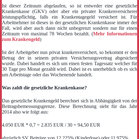
Ist dieser Zeitraum abgelaufen, so ist entweder eine gesetzliche
Krankenkasse (GKV) oder aber ein privater Krankenversicherer
leistungspflichtig, falls ein Krankentagegeld versichert ist. Für
Arbeitnehmer ist dieses in der gesetzlichen Krankenkasse immer der
Fall, wird aber auch dann nicht unbegrenzt sondern nur für einen
Zeitraum von maximal 78 Wochen bezahlt. (
Mehr Informationen
zum Krankengeld
)
Ist der Arbeitgeber nun privat krankenversichert, so bekommt er den
Betrag der in seinem privaten Versicherungsvertrag abgesichert
wurde. Dabei handelt es sich um einen festen Tagessatz welcher für
30 Tage pro Monat gezahlt wird. Dabei ist es unerheblich ob es sich
um Arbeitstage oder das Wochenende handelt.
Was zahlt die gesetzliche Krankenkasse?
Das gesetzliche Krankengeld berechnet sich in Abhängigkeit von der
Beitragsbemessungsgrenze. Diese Berechnung sieht für das Jahr
2014 also wie folgt aus:
4.050 EUR * 0,7 = 2.835 EUR / 30 = 94,50 EUR
abzüglich SV Beiträge von 12,225% (Kinderlose) oder 11,975%