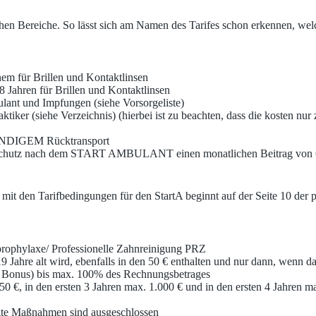
chen Bereiche. So lässt sich am Namen des Tarifes schon erkennen, we
 für Brillen und Kontaktlinsen
ahren für Brillen und Kontaktlinsen
lant und Impfungen (siehe Vorsorgeliste)
ktiker (siehe Verzeichnis) (hierbei ist zu beachten, dass die kosten n
WENDIGEM Rücktransport
den Schutz nach dem START AMBULANT einen monatlichen Beitrag von 6,
mit den Tarifbedingungen für den StartA beginnt auf der Seite 10 der p
rophylaxe/ Professionelle Zahnreinigung PRZ
9 Jahre alt wird, ebenfalls in den 50 € enthalten und nur dann, wenn
m Bonus) bis max. 100% des Rechnungsbetrages
 750 €, in den ersten 3 Jahren max. 1.000 € und in den ersten 4 Jahre
igte Maßnahmen sind ausgeschlossen