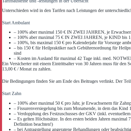
Tarifbausteine und -leistungen in der Übersicht
Unterschieden wird in den Tarifen nach Leistungen der unterschiedli
Start Ambulant
– 100% aber maximal 150 € IN ZWEI JAHREN, je Erwachsenem
– 100% aber maximal 75 € IN ZWEI JAHREN, je KIND bis 18 J
– 100%, bis maximal 150 € pro Kalenderjahr für Vorsorge ambu
– bis 150 € für Heilpraktiker nach Gebührenordnung für Heilpra
sind
– Kosten im Ausland für maximal 42 Tage inkl. med. NOT
Ein Versicherter mit einem Eintrittsalter von 30 Jahren muss für 
13,00 € / Monat zu zahlen.
Die Bedingungen finden Sie am Ende des Beitrages verlinkt. Der Teil 
Start Zahn
– 100% aber maximal 50 € pro Jahr, je Erwachsenem für Zahnp
– Fissurenversiegelung bis zum Monatsende, in dem das Kind 1
– Verdopplung des Festzuschusses der GKV (inkl. eventuelle
– Es gelten Höchstsätze. In den ersten beiden Jahren maximal
Definition beachten!)
– bei Antragstellung angeratene Behandlungen oder beabsicht