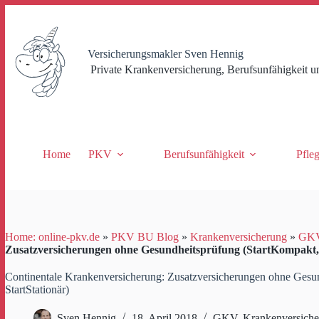
Zum
Inhalt
springen
Versicherungsmakler Sven Hennig
Private Krankenversicherung, Berufsunfähigkeit u
Home
PKV
Berufsunfähigkeit
Pfle
Home: online-pkv.de
»
PKV BU Blog
»
Krankenversicherung
»
GK
Zusatzversicherungen ohne Gesundheitsprüfung (StartKompakt, 
Continentale Krankenversicherung: Zusatzversicherungen ohne Gesun
StartStationär)
Sven Hennig
18. April 2018
GKV
,
Krankenversich