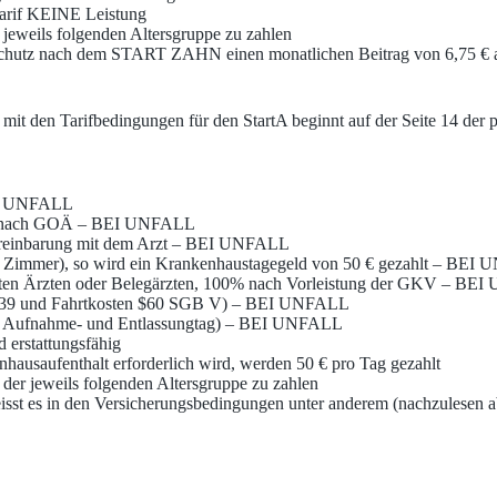
Tarif KEINE Leistung
r jeweils folgenden Altersgruppe zu zahlen
en Schutz nach dem START ZAHN einen monatlichen Beitrag von 6,75 € a
mit den Tarifbedingungen für den StartA beginnt auf der Seite 14 der p
BEI UNFALL
arzt nach GOÄ – BEI UNFALL
rvereinbarung mit dem Arzt – BEI UNFALL
 und Zimmer), so wird ein Krankenhaustagegeld von 50 € gezahlt – BE
n Ärzten oder Belegärzten, 100% nach Vorleistung der GKV – BE
 (§39 und Fahrtkosten $60 SGB V) – BEI UNFALL
kl. Aufnahme- und Entlassungtag) – BEI UNFALL
 erstattungsfähig
aufenthalt erforderlich wird, werden 50 € pro Tag gezahlt
g der jeweils folgenden Altersgruppe zu zahlen
sst es in den Versicherungsbedingungen unter anderem (nachzulesen a