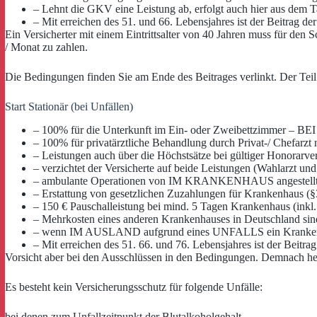
– Lehnt die GKV eine Leistung ab, erfolgt auch hier aus dem 
– Mit erreichen des 51. und 66. Lebensjahres ist der Beitrag de
Ein Versicherter mit einem Eintrittsalter von 40 Jahren muss für d
/ Monat zu zahlen.
Die Bedingungen finden Sie am Ende des Beitrages verlinkt. Der Teil 
Start Stationär (bei Unfällen)
– 100% für die Unterkunft im Ein- oder Zweibettzimmer – 
– 100% für privatärztliche Behandlung durch Privat-/ Chef
– Leistungen auch über die Höchstsätze bei gültiger Honora
– verzichtet der Versicherte auf beide Leistungen (Wahlarzt
– ambulante Operationen von IM KRANKENHAUS angestellte
– Erstattung von gesetzlichen Zuzahlungen für Krankenhaus
– 150 € Pauschalleistung bei mind. 5 Tagen Krankenhaus (in
– Mehrkosten eines anderen Krankenhauses in Deutschland sind
– wenn IM AUSLAND aufgrund eines UNFALLS ein Krankenhaus
– Mit erreichen des 51. 66. und 76. Lebensjahres ist der Beitra
Vorsicht aber bei den Ausschlüssen in den Bedingungen. Demnach hei
Es besteht kein Versicherungsschutz für folgende Unfälle:
bei denen zum Unfallzeitpunkt der Blutalkoholgehalt