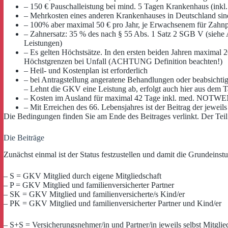
– 150 € Pauschalleistung bei mind. 5 Tagen Krankenhaus (inkl.
– Mehrkosten eines anderen Krankenhauses in Deutschland sind
– 100% aber maximal 50 € pro Jahr, je Erwachsenem für Zahnp
– Zahnersatz: 35 % des nach § 55 Abs. 1 Satz 2 SGB V (siehe A
Leistungen)
– Es gelten Höchstsätze. In den ersten beiden Jahren maximal 20
Höchstgrenzen bei Unfall (ACHTUNG Definition beachten!)
– Heil- und Kostenplan ist erforderlich
– bei Antragstellung angeratene Behandlungen oder beabsicht
– Lehnt die GKV eine Leistung ab, erfolgt auch hier aus dem 
– Kosten im Ausland für maximal 42 Tage inkl. med. NOT
– Mit Erreichen des 66. Lebensjahres ist der Beitrag der jeweil
Die Bedingungen finden Sie am Ende des Beitrages verlinkt. Der Teil 
Die Beiträge
Zunächst einmal ist der Status festzustellen und damit die Grundeins
– S = GKV Mitglied durch eigene Mitgliedschaft
– P = GKV Mitglied und familienversicherter Partner
– SK = GKV Mitglied und familienversicherte/s Kind/er
– PK = GKV Mitglied und familienversicherter Partner und Kind/er
– S+S = Versicherungsnehmer/in und Partner/in jeweils selbst Mitgli